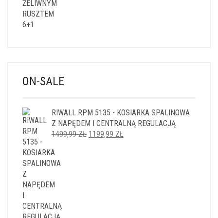
ON-SALE
RIWALL RPM 5135 - KOSIARKA SPALINOWA
Z NAPĘDEM I CENTRALNĄ REGULACJĄ
PIERWOTNA
AKTUALNA
1499,99
ZŁ
1199,99
ZŁ
CENA
CENA
WYNOSIŁA:
WYNOSI:
1499,99 ZŁ.
1199,99 ZŁ.