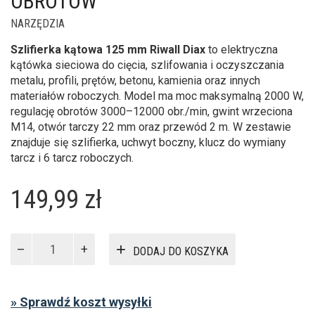
OBROTÓW
NARZĘDZIA
Szlifierka kątowa 125 mm Riwall Diax
to elektryczna
kątówka sieciowa do cięcia, szlifowania i oczyszczania
metalu, profili, prętów, betonu, kamienia oraz innych
materiałów roboczych. Model ma moc maksymalną 2000 W,
regulację obrotów 3000–12000 obr./min, gwint wrzeciona
M14, otwór tarczy 22 mm oraz przewód 2 m. W zestawie
znajduje się szlifierka, uchwyt boczny, klucz do wymiany
tarcz i 6 tarcz roboczych.
149,99
zł
ilość
DODAJ DO KOSZYKA
Szlifierka
kątowa
Riwall
» Sprawdź koszt wysyłki
Diax