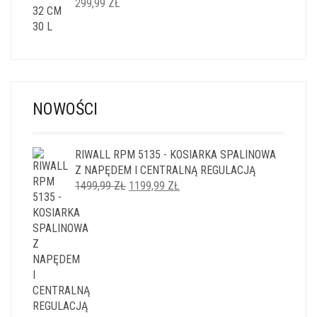
299,99
ZŁ
NOWOŚCI
RIWALL RPM 5135 - KOSIARKA SPALINOWA
Z NAPĘDEM I CENTRALNĄ REGULACJĄ
PIERWOTNA
AKTUALNA
1499,99
ZŁ
1199,99
ZŁ
CENA
CENA
WYNOSIŁA:
WYNOSI:
1499,99 ZŁ.
1199,99 ZŁ.