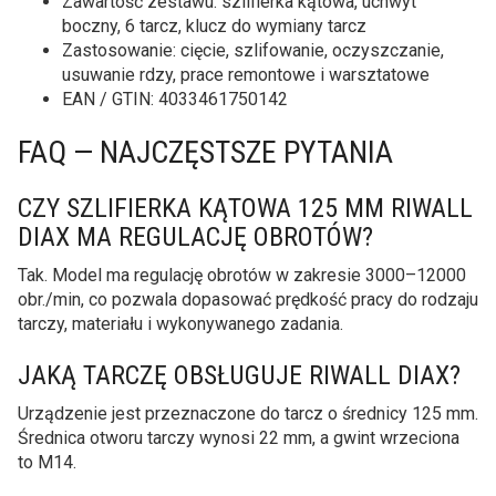
Zawartość zestawu: szlifierka kątowa, uchwyt
boczny, 6 tarcz, klucz do wymiany tarcz
Zastosowanie: cięcie, szlifowanie, oczyszczanie,
usuwanie rdzy, prace remontowe i warsztatowe
EAN / GTIN: 4033461750142
FAQ — NAJCZĘSTSZE PYTANIA
CZY SZLIFIERKA KĄTOWA 125 MM RIWALL
DIAX MA REGULACJĘ OBROTÓW?
Tak. Model ma regulację obrotów w zakresie 3000–12000
obr./min, co pozwala dopasować prędkość pracy do rodzaju
tarczy, materiału i wykonywanego zadania.
JAKĄ TARCZĘ OBSŁUGUJE RIWALL DIAX?
Urządzenie jest przeznaczone do tarcz o średnicy 125 mm.
Średnica otworu tarczy wynosi 22 mm, a gwint wrzeciona
to M14.