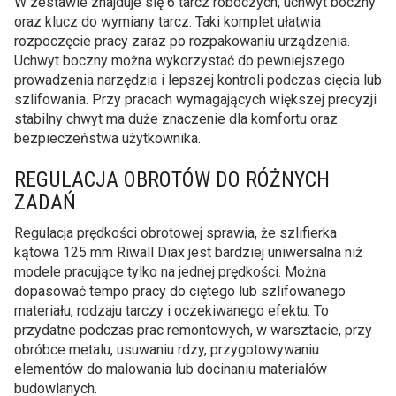
W zestawie znajduje się 6 tarcz roboczych, uchwyt boczny
oraz klucz do wymiany tarcz. Taki komplet ułatwia
rozpoczęcie pracy zaraz po rozpakowaniu urządzenia.
Uchwyt boczny można wykorzystać do pewniejszego
prowadzenia narzędzia i lepszej kontroli podczas cięcia lub
szlifowania. Przy pracach wymagających większej precyzji
stabilny chwyt ma duże znaczenie dla komfortu oraz
bezpieczeństwa użytkownika.
REGULACJA OBROTÓW DO RÓŻNYCH
ZADAŃ
Regulacja prędkości obrotowej sprawia, że szlifierka
kątowa 125 mm Riwall Diax jest bardziej uniwersalna niż
modele pracujące tylko na jednej prędkości. Można
dopasować tempo pracy do ciętego lub szlifowanego
materiału, rodzaju tarczy i oczekiwanego efektu. To
przydatne podczas prac remontowych, w warsztacie, przy
obróbce metalu, usuwaniu rdzy, przygotowywaniu
elementów do malowania lub docinaniu materiałów
budowlanych.