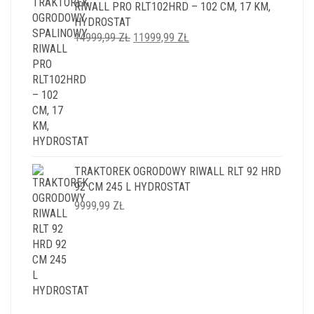
RIWALL PRO RLT102HRD – 102 CM, 17 KM,
HYDROSTAT
PIERWOTNA
AKTUALNA
14999,99
ZŁ
11999,99
ZŁ
CENA
CENA
WYNOSIŁA:
WYNOSI:
14999,99 ZŁ.
11999,99 ZŁ.
TRAKTOREK OGRODOWY RIWALL RLT 92 HRD
92 CM 245 L HYDROSTAT
9999,99
ZŁ