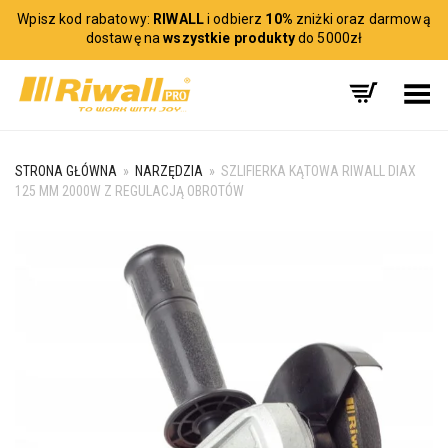
Wpisz kod rabatowy:
RIWALL
i odbierz
10%
zniżki oraz darmową
dostawę na
wszystkie produkty
do 5000zł
Toggle Menu
STRONA GŁÓWNA
»
NARZĘDZIA
»
SZLIFIERKA KĄTOWA RIWALL DIAX
125 MM 2000W Z REGULACJĄ OBROTÓW