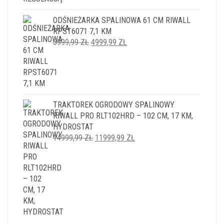
ODŚNIEŻARKA SPALINOWA 61 CM RIWALL
RPST6071 7,1 KM
PIERWOTNA
AKTUALNA
5999,99
ZŁ
4999,99
ZŁ
CENA
CENA
WYNOSIŁA:
WYNOSI:
5999,99 ZŁ.
4999,99 ZŁ.
TRAKTOREK OGRODOWY SPALINOWY
RIWALL PRO RLT102HRD – 102 CM, 17 KM,
HYDROSTAT
PIERWOTNA
AKTUALNA
14999,99
ZŁ
11999,99
ZŁ
CENA
CENA
WYNOSIŁA:
WYNOSI:
14999,99 ZŁ.
11999,99 ZŁ.