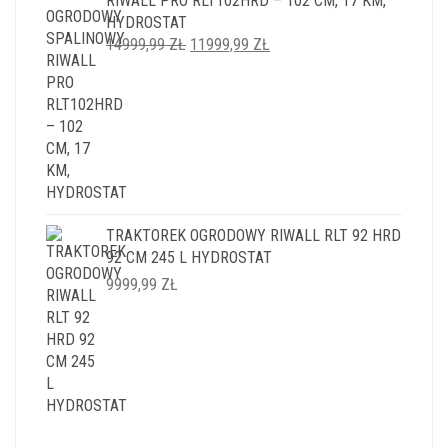
RIWALL PRO RLT102HRD – 102 CM, 17 KM,
HYDROSTAT
PIERWOTNA
AKTUALNA
14999,99
ZŁ
11999,99
ZŁ
CENA
CENA
WYNOSIŁA:
WYNOSI:
14999,99 ZŁ.
11999,99 ZŁ.
TRAKTOREK OGRODOWY RIWALL RLT 92 HRD
92 CM 245 L HYDROSTAT
9999,99
ZŁ