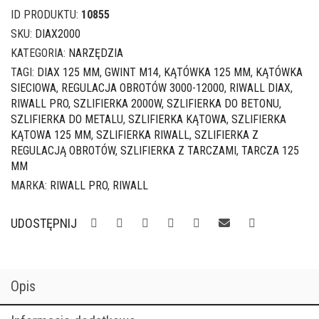
125
ID PRODUKTU:
10855
mm
2000W
SKU:
DIAX2000
z
KATEGORIA:
NARZĘDZIA
regulacją
TAGI:
DIAX 125 MM
,
GWINT M14
,
KĄTÓWKA 125 MM
,
KĄTÓWKA
obrotów
SIECIOWA
,
REGULACJA OBROTÓW 3000-12000
,
RIWALL DIAX
,
RIWALL PRO
,
SZLIFIERKA 2000W
,
SZLIFIERKA DO BETONU
,
SZLIFIERKA DO METALU
,
SZLIFIERKA KĄTOWA
,
SZLIFIERKA
KĄTOWA 125 MM
,
SZLIFIERKA RIWALL
,
SZLIFIERKA Z
REGULACJĄ OBROTÓW
,
SZLIFIERKA Z TARCZAMI
,
TARCZA 125
MM
MARKA:
RIWALL PRO
,
RIWALL
UDOSTĘPNIJ
Opis