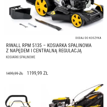
DODAJ DO KOSZYKA
RIWALL RPM 5135 – KOSIARKA SPALINOWA
Z NAPĘDEM I CENTRALNĄ REGULACJĄ
KOSIARKI SPALINOWE
PIERWOTNA
AKTUALNA
1199,99
ZŁ
1499,99
ZŁ
CENA
CENA
WYNOSIŁA:
WYNOSI:
1499,99 ZŁ.
1199,99 ZŁ.