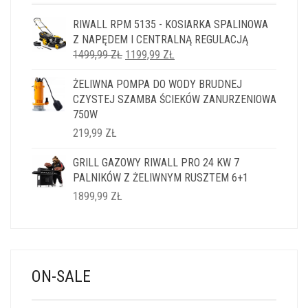
RIWALL RPM 5135 - KOSIARKA SPALINOWA
Z NAPĘDEM I CENTRALNĄ REGULACJĄ
PIERWOTNA
AKTUALNA
1499,99
ZŁ
1199,99
ZŁ
CENA
CENA
ŻELIWNA POMPA DO WODY BRUDNEJ
WYNOSIŁA:
WYNOSI:
CZYSTEJ SZAMBA ŚCIEKÓW ZANURZENIOWA
1499,99 ZŁ.
1199,99 ZŁ.
750W
219,99
ZŁ
GRILL GAZOWY RIWALL PRO 24 KW 7
PALNIKÓW Z ŻELIWNYM RUSZTEM 6+1
1899,99
ZŁ
ON-SALE