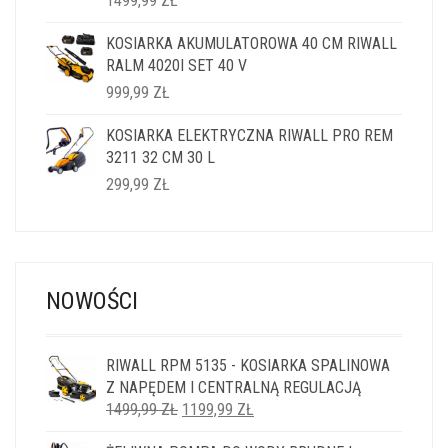
1499,99
ZŁ
KOSIARKA AKUMULATOROWA 40 CM RIWALL
RALM 4020I SET 40 V
999,99
ZŁ
KOSIARKA ELEKTRYCZNA RIWALL PRO REM
3211 32 CM 30 L
299,99
ZŁ
NOWOŚCI
RIWALL RPM 5135 - KOSIARKA SPALINOWA
Z NAPĘDEM I CENTRALNĄ REGULACJĄ
PIERWOTNA
AKTUALNA
1499,99
ZŁ
1199,99
ZŁ
CENA
CENA