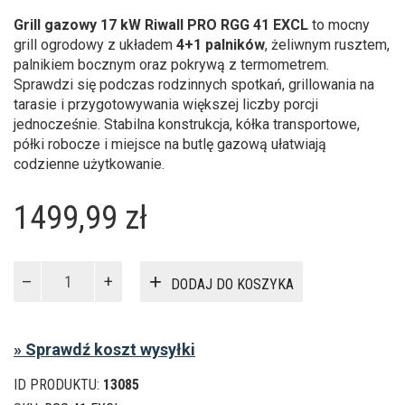
Grill gazowy 17 kW Riwall PRO RGG 41 EXCL
to mocny
grill ogrodowy z układem
4+1 palników
, żeliwnym rusztem,
palnikiem bocznym oraz pokrywą z termometrem.
Sprawdzi się podczas rodzinnych spotkań, grillowania na
tarasie i przygotowywania większej liczby porcji
jednocześnie. Stabilna konstrukcja, kółka transportowe,
półki robocze i miejsce na butlę gazową ułatwiają
codzienne użytkowanie.
1499,99
zł
ilość
DODAJ DO KOSZYKA
Grill
gazowy
Riwall
» Sprawdź koszt wysyłki
PRO
17
ID PRODUKTU:
13085
kW