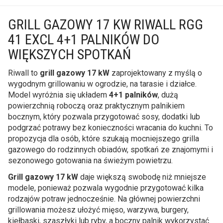
GRILL GAZOWY 17 KW RIWALL RGG
41 EXCL 4+1 PALNIKÓW DO
WIĘKSZYCH SPOTKAŃ
Riwall to
grill gazowy 17 kW
zaprojektowany z myślą o
wygodnym grillowaniu w ogrodzie, na tarasie i działce.
Model wyróżnia się układem
4+1 palników
, dużą
powierzchnią roboczą oraz praktycznym palnikiem
bocznym, który pozwala przygotować sosy, dodatki lub
podgrzać potrawy bez konieczności wracania do kuchni. To
propozycja dla osób, które szukają mocniejszego grilla
gazowego do rodzinnych obiadów, spotkań ze znajomymi i
sezonowego gotowania na świeżym powietrzu.
Grill gazowy 17 kW
daje większą swobodę niż mniejsze
modele, ponieważ pozwala wygodnie przygotować kilka
rodzajów potraw jednocześnie. Na głównej powierzchni
grillowania możesz ułożyć mięso, warzywa, burgery,
kiełbaski, szaszłyki lub ryby, a boczny palnik wykorzystać