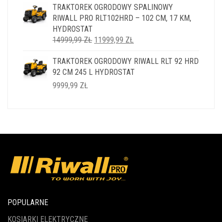
TRAKTOREK OGRODOWY SPALINOWY
RIWALL PRO RLT102HRD – 102 CM, 17 KM,
HYDROSTAT
PIERWOTNA
AKTUALNA
14999,99
ZŁ
11999,99
ZŁ
CENA
CENA
TRAKTOREK OGRODOWY RIWALL RLT 92 HRD
WYNOSIŁA:
WYNOSI:
92 CM 245 L HYDROSTAT
14999,99 ZŁ.
11999,99 ZŁ.
9999,99
ZŁ
POPULARNE
KOSIARKI ELEKTRYCZNE