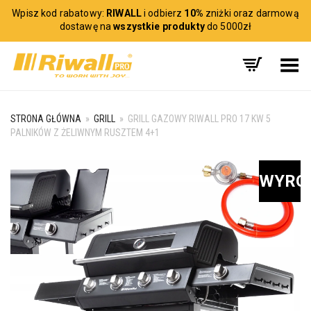
Wpisz kod rabatowy:
RIWALL
i odbierz
10%
zniżki oraz darmową
dostawę na
wszystkie produkty
do 5000zł
Toggle Menu
STRONA GŁÓWNA
»
GRILL
»
GRILL GAZOWY RIWALL PRO 17 KW 5
PALNIKÓW Z ŻELIWNYM RUSZTEM 4+1
WYRÓ