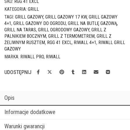
5
SKU:
RGG 41 EXCL
palników
KATEGORIA:
GRILL
z
TAGI:
GRILL GAZOWY
,
GRILL GAZOWY 17 KW
,
GRILL GAZOWY
żeliwnym
4+1
,
GRILL GAZOWY DO OGRODU
,
GRILL NA BUTLĘ GAZOWĄ
,
rusztem
GRILL NA TARAS
,
GRILL OGRODOWY GAZOWY
,
GRILL Z
4+1
PALNIKIEM BOCZNYM
,
GRILL Z TERMOMETREM
,
GRILL Z
ŻELIWNYM RUSZTEM
,
RGG 41 EXCL
,
RIWALL 4+1
,
RIWALL GRILL
GAZOWY
MARKA:
RIWALL PRO
,
RIWALL
UDOSTĘPNIJ
Opis
Informacje dodatkowe
Warunki gwarancji