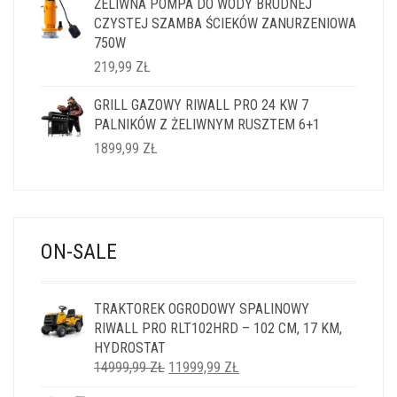
ŻELIWNA POMPA DO WODY BRUDNEJ
WYNOSIŁA:
WYNOSI:
CZYSTEJ SZAMBA ŚCIEKÓW ZANURZENIOWA
1499,99 ZŁ.
1199,99 ZŁ.
750W
219,99
ZŁ
GRILL GAZOWY RIWALL PRO 24 KW 7
PALNIKÓW Z ŻELIWNYM RUSZTEM 6+1
1899,99
ZŁ
ON-SALE
TRAKTOREK OGRODOWY SPALINOWY
RIWALL PRO RLT102HRD – 102 CM, 17 KM,
HYDROSTAT
PIERWOTNA
AKTUALNA
14999,99
ZŁ
11999,99
ZŁ
CENA
CENA