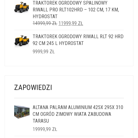
TRAKTOREK OGRODOWY SPALINOWY
RIWALL PRO RLT102HRD – 102 CM, 17 KM,
HYDROSTAT
PIERWOTNA
AKTUALNA
14999,99
ZŁ
11999,99
ZŁ
CENA
CENA
TRAKTOREK OGRODOWY RIWALL RLT 92 HRD
WYNOSIŁA:
WYNOSI:
92 CM 245 L HYDROSTAT
14999,99 ZŁ.
11999,99 ZŁ.
9999,99
ZŁ
ZAPOWIEDZI
ALTANA PALRAM ALUMINIUM 425X 295X 310
CM OGRÓD ZIMOWY WIATA ZABUDOWA
TARASU
19999,99
ZŁ