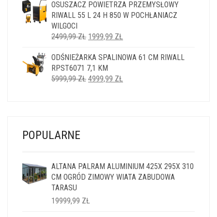
OSUSZACZ POWIETRZA PRZEMYSŁOWY
WYNOSIŁA:
WYNOSI:
RIWALL 55 L 24 H 850 W POCHŁANIACZ
14999,99 ZŁ.
11999,99 ZŁ.
WILGOCI
PIERWOTNA
AKTUALNA
2499,99
ZŁ
1999,99
ZŁ
CENA
CENA
ODŚNIEŻARKA SPALINOWA 61 CM RIWALL
WYNOSIŁA:
WYNOSI:
RPST6071 7,1 KM
2499,99 ZŁ.
1999,99 ZŁ.
PIERWOTNA
AKTUALNA
5999,99
ZŁ
4999,99
ZŁ
CENA
CENA
WYNOSIŁA:
WYNOSI:
5999,99 ZŁ.
4999,99 ZŁ.
POPULARNE
ALTANA PALRAM ALUMINIUM 425X 295X 310
CM OGRÓD ZIMOWY WIATA ZABUDOWA
TARASU
19999,99
ZŁ