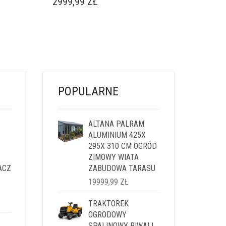
2999,99
ZŁ
POPULARNE
ALTANA PALRAM
ALUMINIUM 425X
295X 310 CM OGRÓD
ZIMOWY WIATA
ACZ
ZABUDOWA TARASU
19999,99
ZŁ
LNA
TRAKTOREK
OGRODOWY
I:
SPALINOWY RIWALL