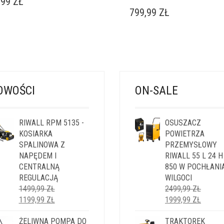
,99
ZŁ
799,99
ZŁ
OWOŚCI
ON-SALE
RIWALL RPM 5135 -
OSUSZACZ
KOSIARKA
POWIETRZA
SPALINOWA Z
PRZEMYSŁOWY
NAPĘDEM I
RIWALL 55 L 24 H
CENTRALNĄ
850 W POCHŁANI
REGULACJĄ
WILGOCI
1499,99
ZŁ
2499,99
ZŁ
PIERWOTNA
AKTUALNA
PIERWOTNA
AKTUA
1199,99
ZŁ
1999,99
ZŁ
CENA
CENA
CENA
CENA
WYNOSIŁA:
ŻELIWNA POMPA DO
WYNOSI:
WYNOSIŁA:
TRAKTOREK
WYNOS