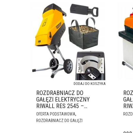
DODAJ DO KOSZYKA
ROZDRABNIACZ DO
ROZ
GAŁĘZI ELEKTRYCZNY
GAŁ
RIWALL RES 2545 –
RIW
3200W MAKS NOŻOWY
350
,
OFERTA PODSTAWOWA
ROZD
44
ROZDRABNIACZ DO GAŁĘZI