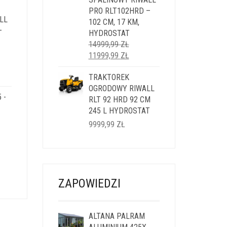
9 ZŁ.
PRO RLT102HRD –
LL
102 CM, 17 KM,
–
HYDROSTAT
14999,99
ZŁ
PIERWOTNA
AKTUALNA
11999,99
ZŁ
CENA
CENA
ALNA
WYNOSIŁA:
TRAKTOREK
WYNOSI:
14999,99 ZŁ.
OGRODOWY RIWALL
11999,99 ZŁ.
 -
SI:
RLT 92 HRD 92 CM
,99 ZŁ.
245 L HYDROSTAT
9999,99
ZŁ
LNA
ZAPOWIEDZI
I:
9 ZŁ.
ALTANA PALRAM