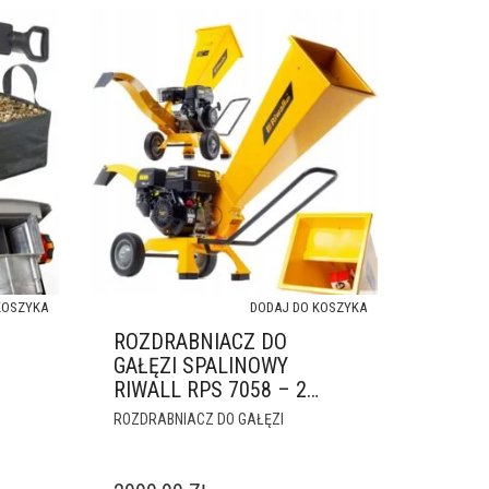
KOSZYKA
DODAJ DO KOSZYKA
ROZDRABNIACZ DO
GAŁĘZI SPALINOWY
RIWALL RPS 7058 – 212
CC MOCNY RĘBAK
ROZDRABNIACZ DO GAŁĘZI
OGRODOWY