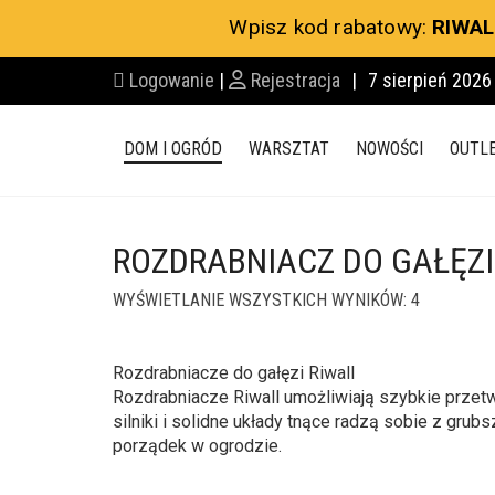
Wpisz kod rabatowy:
RIWAL
Logowanie
|
Rejestracja
|
7 sierpień 2026
DOM I OGRÓD
WARSZTAT
NOWOŚCI
OUTL
ROZDRABNIACZ DO GAŁĘZI
WYŚWIETLANIE WSZYSTKICH WYNIKÓW: 4
Rozdrabniacze do gałęzi Riwall
Rozdrabniacze Riwall umożliwiają szybkie przet
silniki i solidne układy tnące radzą sobie z grub
porządek w ogrodzie.