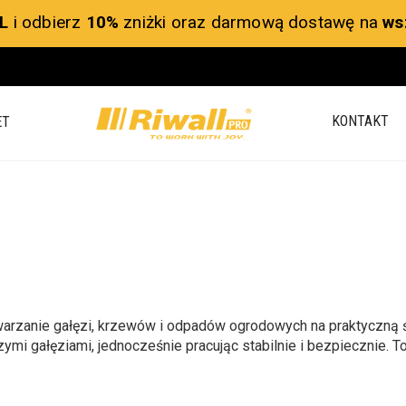
L
i odbierz
10%
zniżki oraz darmową dostawę na
ws
KONTAKT
ET
warzanie gałęzi, krzewów i odpadów ogrodowych na praktyczną 
szymi gałęziami, jednocześnie pracując stabilnie i bezpiecznie.