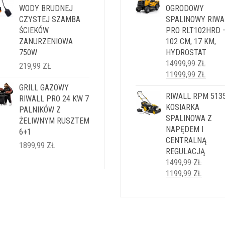
1499,99 ZŁ.
WODY BRUDNEJ
1199,99 ZŁ.
2499,99 ZŁ.
OGRODOWY
1999,9
CZYSTEJ SZAMBA
SPALINOWY RIWA
ŚCIEKÓW
PRO RLT102HRD 
ZANURZENIOWA
102 CM, 17 KM,
750W
HYDROSTAT
14999,99
ZŁ
219,99
ZŁ
PIERWOTNA
AKTU
11999,99
ZŁ
CENA
CENA
GRILL GAZOWY
WYNOSIŁA:
RIWALL RPM 5135
WYNO
RIWALL PRO 24 KW 7
14999,99 ZŁ.
KOSIARKA
11999
PALNIKÓW Z
SPALINOWA Z
ŻELIWNYM RUSZTEM
NAPĘDEM I
6+1
CENTRALNĄ
1899,99
ZŁ
REGULACJĄ
1499,99
ZŁ
PIERWOTNA
AKTUA
1199,99
ZŁ
CENA
CENA
WYNOSIŁA:
WYNOS
1499,99 ZŁ.
1199,9