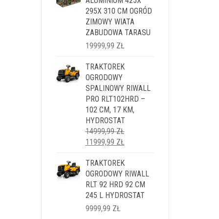
ALUMINIUM 425X
295X 310 CM OGRÓD
ZIMOWY WIATA
ZABUDOWA TARASU
19999,99
ZŁ
TRAKTOREK
OGRODOWY
SPALINOWY RIWALL
PRO RLT102HRD –
102 CM, 17 KM,
HYDROSTAT
14999,99
ZŁ
PIERWOTNA
AKTUALNA
11999,99
ZŁ
CENA
CENA
WYNOSIŁA:
TRAKTOREK
WYNOSI:
14999,99 ZŁ.
OGRODOWY RIWALL
11999,99 ZŁ.
RLT 92 HRD 92 CM
245 L HYDROSTAT
9999,99
ZŁ