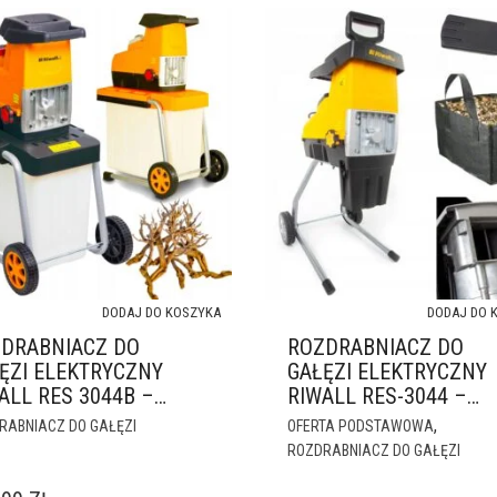
DODAJ DO KOSZYKA
DODAJ DO 
DRABNIACZ DO
ROZDRABNIACZ DO
ĘZI ELEKTRYCZNY
GAŁĘZI ELEKTRYCZNY
ALL RES 3044B –
RIWALL RES-3044 –
0W MAX, WALCOWY,
3600W MAX WALCOWY
,
RABNIACZ DO GAŁĘZI
OFERTA PODSTAWOWA
 MM
ROZDRABNIACZ DO GAŁĘZI