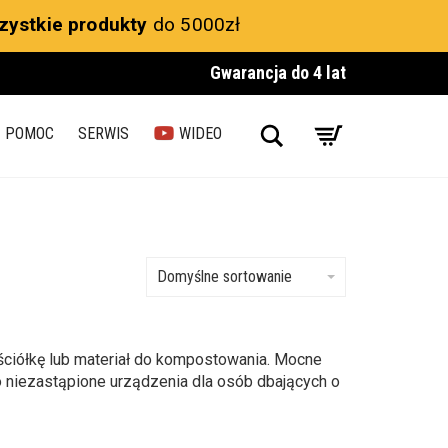
zystkie produkty
do 5000zł
Gwarancja do 4 lat
Search
POMOC
SERWIS
WIDEO
Domyślne sortowanie
ściółkę lub materiał do kompostowania. Mocne
 To niezastąpione urządzenia dla osób dbających o