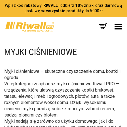
Wpisz kod rabatowy:
RIWALL
i odbierz
10%
zniżki oraz darmową
dostawę na
wszystkie produkty
do 5000zł
Toggle Menu
MYJKI CIŚNIENIOWE
Myjki ciśnieniowe – skuteczne czyszczenie domu, kostki i
ogrodu
W tej kategorii znajdziesz myjki ciśnieniowe Riwall PRO —
urządzenia, które ułatwią czyszczenie kostki brukowej,
tarasu, elewacji, mebli ogrodowych, płotów, auta, a także
różnych elementów wokół domu. Dzięki wysokiemu
ciśnieniu myjki poradzą sobie z mocnym zabrudzeniem,
sadzą, glonami czy błotem.
Myjki nadają się zarówno do użytku domowego, jak i do