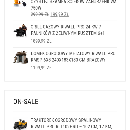
CZYSTEJ SZAMBA ŚCIEKÓW ZANURZENIOWA
750W
PIERWOTNA
AKTUALNA
299,99
ZŁ
199,99
ZŁ
CENA
CENA
GRILL GAZOWY RIWALL PRO 24 KW 7
WYNOSIŁA:
WYNOSI:
PALNIKÓW Z ŻELIWNYM RUSZTEM 6+1
299,99 ZŁ.
199,99 ZŁ.
1899,99
ZŁ
DOMEK OGRODOWY METALOWY RIWALL PRO
RMSP 6X8 240X183X180 CM BRĄZOWY
1199,99
ZŁ
ON-SALE
TRAKTOREK OGRODOWY SPALINOWY
RIWALL PRO RLT102HRD – 102 CM, 17 KM,