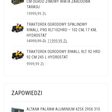
CM OGRÓD ZIMOWY WIATA ZABUDOWA
TARASU
19999,99
ZŁ
TRAKTOREK OGRODOWY SPALINOWY
RIWALL PRO RLT102HRD – 102 CM, 17 KM,
HYDROSTAT
PIERWOTNA
AKTUALNA
14999,99
ZŁ
11999,99
ZŁ
CENA
CENA
TRAKTOREK OGRODOWY RIWALL RLT 92 HRD
WYNOSIŁA:
WYNOSI:
92 CM 245 L HYDROSTAT
14999,99 ZŁ.
11999,99 ZŁ.
9999,99
ZŁ
ZAPOWIEDZI
ALTANA PALRAM ALUMINIUM 425X 295X 310