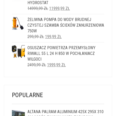
HYDROSTAT
PIERWOTNA
AKTUALNA
14999,99
ZŁ
11999,99
ZŁ
CENA
CENA
ŻELIWNA POMPA DO WODY BRUDNEJ
WYNOSIŁA:
WYNOSI:
CZYSTEJ SZAMBA ŚCIEKÓW ZANURZENIOWA
14999,99 ZŁ.
11999,99 ZŁ.
750W
PIERWOTNA
AKTUALNA
299,99
ZŁ
199,99
ZŁ
CENA
CENA
OSUSZACZ POWIETRZA PRZEMYSŁOWY
WYNOSIŁA:
WYNOSI:
RIWALL 55 L 24 H 850 W POCHŁANIACZ
299,99 ZŁ.
199,99 ZŁ.
WILGOCI
PIERWOTNA
AKTUALNA
2499,99
ZŁ
1999,99
ZŁ
CENA
CENA
WYNOSIŁA:
WYNOSI:
2499,99 ZŁ.
1999,99 ZŁ.
POPULARNE
ALTANA PALRAM ALUMINIUM 425X 295X 310