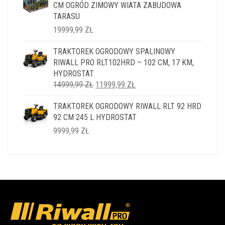
CM OGRÓD ZIMOWY WIATA ZABUDOWA
TARASU
19999,99
ZŁ
TRAKTOREK OGRODOWY SPALINOWY
RIWALL PRO RLT102HRD – 102 CM, 17 KM,
HYDROSTAT
PIERWOTNA
AKTUALNA
14999,99
ZŁ
11999,99
ZŁ
CENA
CENA
TRAKTOREK OGRODOWY RIWALL RLT 92 HRD
WYNOSIŁA:
WYNOSI:
92 CM 245 L HYDROSTAT
14999,99 ZŁ.
11999,99 ZŁ.
9999,99
ZŁ