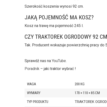
Szerokość koszenia wynosi 92 cm.
JAKĄ POJEMNOŚĆ MA KOSZ?
Kosz na trawę ma pojemność 245 l.
CZY TRAKTOREK OGRODOWY 92 CM
Tak. Producent wskazuje powierzchnię pracy do 5
Sprawdź nas na
YouTube.
Poradnik
– jaki traktor wybrać !
WAGA
200 KG
WYMIARY
170 × 110 × 85 CM
TYP PRODUKTU
TRAKTOREK OGRO