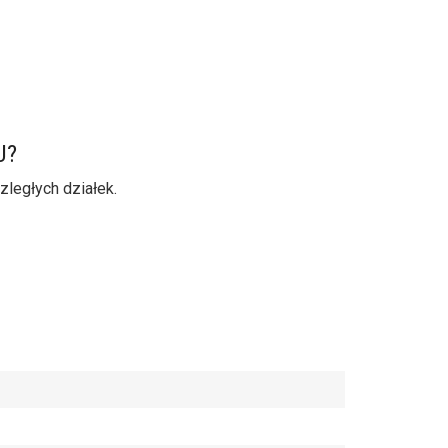
U?
ległych działek.