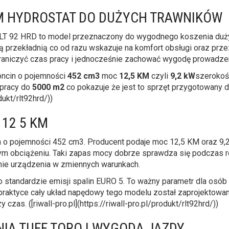
M HYDROSTAT DO DUŻYCH TRAWNIKÓW
LT 92 HRD to model przeznaczony do wygodnego koszenia dużyc
ną przekładnią co od razu wskazuje na komfort obsługi oraz pr
raniczyć czas pracy i jednocześnie zachować wygodę prowadze
oncin o pojemności
452 cm3
moc
12,5 KM
czyli
9,2 kW
szerokoś
 pracy do
5000 m2
co pokazuje że jest to sprzęt przygotowany d
dukt/rlt92hrd/))
 12 5 KM
in o pojemności 452 cm3. Producent podaje moc 12,5 KM oraz 9,
nym obciążeniu. Taki zapas mocy dobrze sprawdza się podczas
anie urządzenia w zmiennych warunkach.
a o standardzie emisji spalin EURO 5. To ważny parametr dla osó
raktyce cały układ napędowy tego modelu został zaprojektowan
as. ([riwall-pro.pl](https://riwall-pro.pl/produkt/rlt92hrd/))
IA TUFF TORQ I WYGODA JAZDY