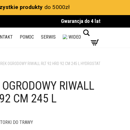
zystkie produkty
do 5000zł
Gwarancja do 4 lat
Search
NTAKT
POMOC
SERWIS
WIDEO
REK OGRODOWY RIWALL RLT 92 HRD 92 CM 245 L HYDROSTAT
 OGRODOWY RIWALL
 92 CM 245 L
TORKI DO TRAWY