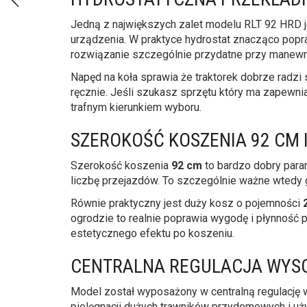
Jedną z największych zalet modelu RLT 92 HRD 
urządzenia. W praktyce hydrostat znacząco popr
rozwiązanie szczególnie przydatne przy manewro
Napęd na koła sprawia że traktorek dobrze radz
ręcznie. Jeśli szukasz sprzętu który ma zapewn
trafnym kierunkiem wyboru.
SZEROKOŚĆ KOSZENIA 92 CM I
Szerokość koszenia
92 cm
to bardzo dobry param
liczbę przejazdów. To szczególnie ważne wtedy 
Równie praktyczny jest duży kosz o pojemności
ogrodzie to realnie poprawia wygodę i płynność 
estetycznego efektu po koszeniu.
CENTRALNA REGULACJA WYSO
Model został wyposażony w centralną regulację
pielęgnacji dużych trawników przydomowych i uż