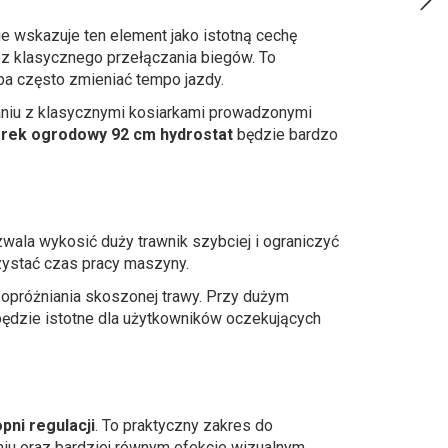
ie wskazuje ten element jako istotną cechę
ez klasycznego przełączania biegów. To
a często zmieniać tempo jazdy.
naniu z klasycznymi kosiarkami prowadzonymi
orek ogrodowy 92 cm hydrostat
będzie bardzo
wala wykosić duży trawnik szybciej i ograniczyć
zystać czas pracy maszyny.
 opróżniania skoszonej trawy. Przy dużym
 będzie istotne dla użytkowników oczekujących
opni regulacji
. To praktyczny zakres do
iu oraz bardziej równym efekcie wizualnym