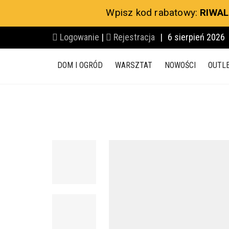
Wpisz kod rabatowy:
RIWAL
Logowanie
|
Rejestracja
|
6 sierpień 2026
DOM I OGRÓD
WARSZTAT
NOWOŚCI
OUTL