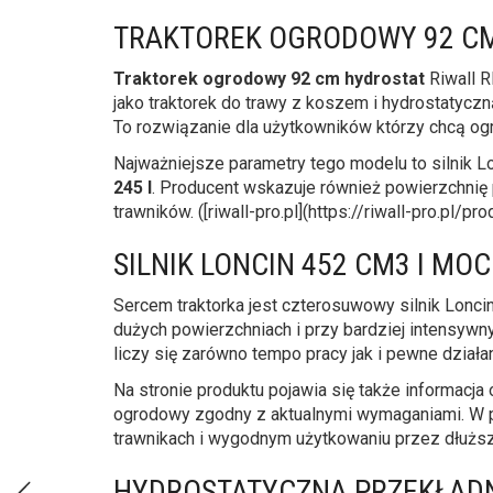
TRAKTOREK OGRODOWY 92 C
Traktorek ogrodowy 92 cm hydrostat
Riwall R
jako traktorek do trawy z koszem i hydrostatycz
To rozwiązanie dla użytkowników którzy chcą og
Najważniejsze parametry tego modelu to silnik L
245 l
. Producent wskazuje również powierzchnię
trawników. ([riwall-pro.pl](https://riwall-pro.pl/pro
SILNIK LONCIN 452 CM3 I MOC
Sercem traktorka jest czterosuwowy silnik Lonc
dużych powierzchniach i przy bardziej intensyw
liczy się zarówno tempo pracy jak i pewne dział
Na stronie produktu pojawia się także informacj
ogrodowy zgodny z aktualnymi wymaganiami. W p
trawnikach i wygodnym użytkowaniu przez dłuższy cz
HYDROSTATYCZNA PRZEKŁADN