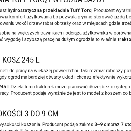
jest
hydrostatyczna przekładnia Tuff Torq
. Producent wyraźn
awia komfort użytkowania bo pozwala płynnie sterować jazdą b
waniu wokół drzew rabat obrzeży oraz w miejscach gdzie trzeb
i sobie na większych trawnikach i odciąża użytkownika w porów
iać wygodę i szybszą pracę na dużym ogrodzie to właśnie
trakt
 KOSZ 245 L
etr do pracy na większej powierzchni. Taki rozmiar roboczy poz
gdy ogród ma bardziej otwarty układ i chcesz efektywnie wykor
245 l
. Dzięki temu traktorek może pracować dłużej bez częstego
pracy. Producent podaje wyraźnie że jest to model z koszem co
KOŚCI 3 DO 9 CM
 wysokości koszenia. Producent podaje zakres
3–9 cm
oraz
7 st
ytkowych. Niższe ustawienia sprawdzą się przy częstym koszen