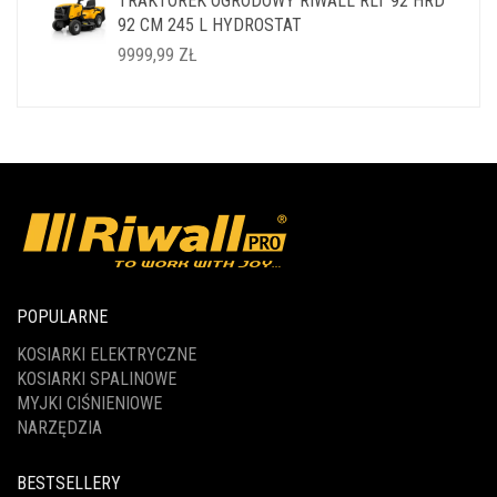
TRAKTOREK OGRODOWY RIWALL RLT 92 HRD
WYNOSIŁA:
WYNOSI:
92 CM 245 L HYDROSTAT
14999,99 ZŁ.
11999,99 ZŁ.
9999,99
ZŁ
POPULARNE
KOSIARKI ELEKTRYCZNE
KOSIARKI SPALINOWE
MYJKI CIŚNIENIOWE
NARZĘDZIA
BESTSELLERY