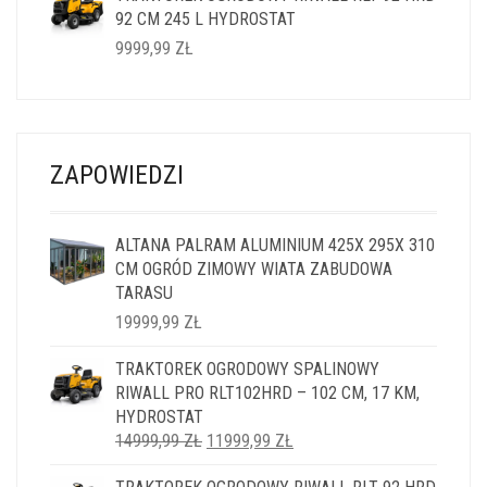
92 CM 245 L HYDROSTAT
14999,99 ZŁ.
11999,99 ZŁ.
9999,99
ZŁ
ZAPOWIEDZI
ALTANA PALRAM ALUMINIUM 425X 295X 310
CM OGRÓD ZIMOWY WIATA ZABUDOWA
TARASU
19999,99
ZŁ
TRAKTOREK OGRODOWY SPALINOWY
RIWALL PRO RLT102HRD – 102 CM, 17 KM,
HYDROSTAT
PIERWOTNA
AKTUALNA
14999,99
ZŁ
11999,99
ZŁ
CENA
CENA