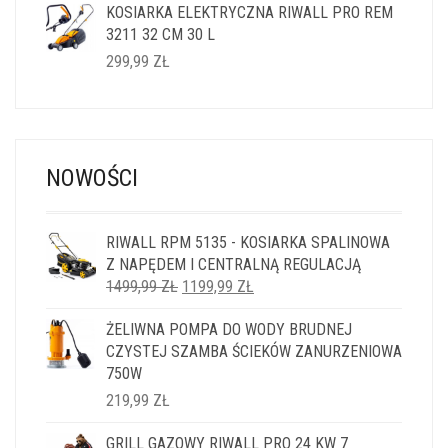
KOSIARKA ELEKTRYCZNA RIWALL PRO REM
3211 32 CM 30 L
299,99
ZŁ
NOWOŚCI
RIWALL RPM 5135 - KOSIARKA SPALINOWA
Z NAPĘDEM I CENTRALNĄ REGULACJĄ
PIERWOTNA
AKTUALNA
1499,99
ZŁ
1199,99
ZŁ
CENA
CENA
ŻELIWNA POMPA DO WODY BRUDNEJ
WYNOSIŁA:
WYNOSI:
CZYSTEJ SZAMBA ŚCIEKÓW ZANURZENIOWA
1499,99 ZŁ.
1199,99 ZŁ.
750W
219,99
ZŁ
GRILL GAZOWY RIWALL PRO 24 KW 7