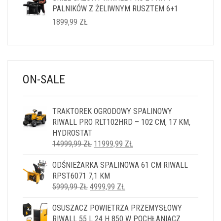
PALNIKÓW Z ŻELIWNYM RUSZTEM 6+1
1899,99
ZŁ
ON-SALE
TRAKTOREK OGRODOWY SPALINOWY
RIWALL PRO RLT102HRD – 102 CM, 17 KM,
HYDROSTAT
PIERWOTNA
AKTUALNA
14999,99
ZŁ
11999,99
ZŁ
CENA
CENA
ODŚNIEŻARKA SPALINOWA 61 CM RIWALL
WYNOSIŁA:
WYNOSI:
RPST6071 7,1 KM
14999,99 ZŁ.
11999,99 ZŁ.
PIERWOTNA
AKTUALNA
5999,99
ZŁ
4999,99
ZŁ
CENA
CENA
OSUSZACZ POWIETRZA PRZEMYSŁOWY
WYNOSIŁA:
WYNOSI:
RIWALL 55 L 24 H 850 W POCHŁANIACZ
5999,99 ZŁ.
4999,99 ZŁ.