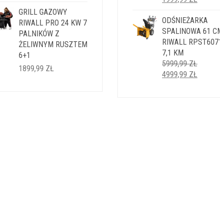
CENA
CENA
GRILL GAZOWY
WYNOSIŁA:
ODŚNIEŻARKA
WYNOS
RIWALL PRO 24 KW 7
2499,99 ZŁ.
SPALINOWA 61 C
1999,9
PALNIKÓW Z
RIWALL RPST607
ŻELIWNYM RUSZTEM
7,1 KM
6+1
5999,99
ZŁ
1899,99
ZŁ
PIERWOTNA
AKTUA
4999,99
ZŁ
CENA
CENA
WYNOSIŁA:
WYNOS
5999,99 ZŁ.
4999,9