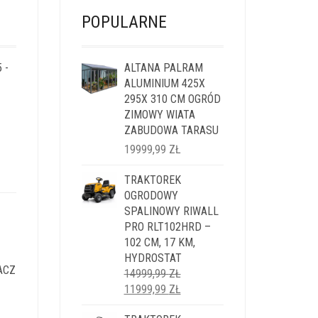
POPULARNE
 -
ALTANA PALRAM
ALUMINIUM 425X
295X 310 CM OGRÓD
ZIMOWY WIATA
ZABUDOWA TARASU
19999,99
ZŁ
LNA
TRAKTOREK
OGRODOWY
I:
SPALINOWY RIWALL
9 ZŁ.
PRO RLT102HRD –
102 CM, 17 KM,
HYDROSTAT
ACZ
14999,99
ZŁ
PIERWOTNA
AKTUALNA
11999,99
ZŁ
CENA
CENA
LNA