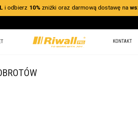
L
i odbierz
10%
zniżki oraz darmową dostawę na
ws
KONTAKT
ET
 OBROTÓW