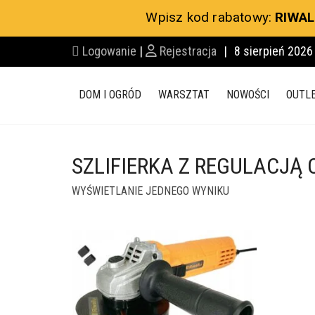
Wpisz kod rabatowy:
RIWAL
Logowanie
|
Rejestracja
|
8 sierpień 2026
DOM I OGRÓD
WARSZTAT
NOWOŚCI
OUTL
SZLIFIERKA Z REGULACJĄ
WYŚWIETLANIE JEDNEGO WYNIKU