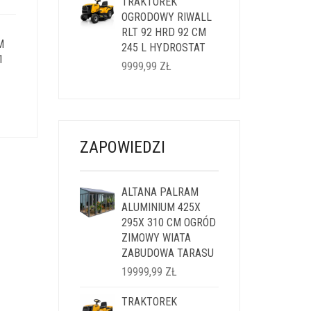
WYNOSIŁA:
TRAKTOREK
WYNOSI:
14999,99 ZŁ.
OGRODOWY RIWALL
11999,99 ZŁ.
I:
RLT 92 HRD 92 CM
M
9 ZŁ.
245 L HYDROSTAT
1
9999,99
ZŁ
LNA
I:
ZAPOWIEDZI
9 ZŁ.
ALTANA PALRAM
ALUMINIUM 425X
295X 310 CM OGRÓD
ZIMOWY WIATA
ZABUDOWA TARASU
19999,99
ZŁ
TRAKTOREK