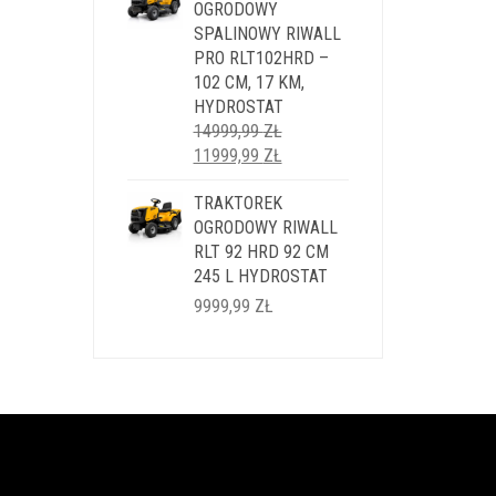
OGRODOWY
SPALINOWY RIWALL
PRO RLT102HRD –
102 CM, 17 KM,
HYDROSTAT
14999,99
ZŁ
PIERWOTNA
AKTUALNA
11999,99
ZŁ
CENA
CENA
WYNOSIŁA:
TRAKTOREK
WYNOSI:
14999,99 ZŁ.
OGRODOWY RIWALL
11999,99 ZŁ.
RLT 92 HRD 92 CM
245 L HYDROSTAT
9999,99
ZŁ