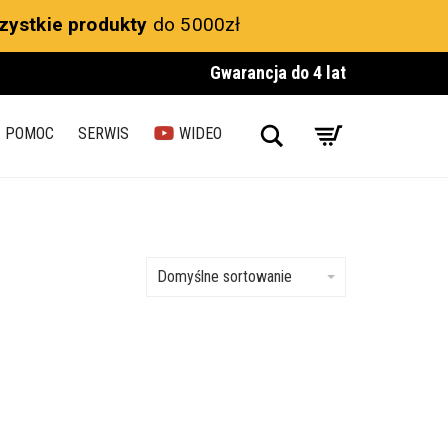
zystkie produkty
do 5000zł
Gwarancja do 4 lat
Search
POMOC
SERWIS
WIDEO
Domyślne sortowanie