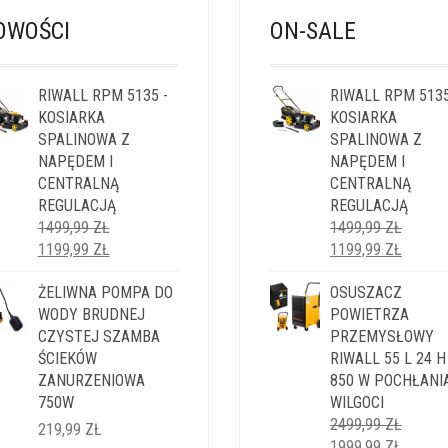
OWOŚCI
ON-SALE
RIWALL RPM 5135 -
RIWALL RPM 5135
KOSIARKA
KOSIARKA
SPALINOWA Z
SPALINOWA Z
NAPĘDEM I
NAPĘDEM I
CENTRALNĄ
CENTRALNĄ
REGULACJĄ
REGULACJĄ
1499,99
ZŁ
1499,99
ZŁ
PIERWOTNA
AKTUALNA
PIERWOTNA
AKTUA
1199,99
ZŁ
1199,99
ZŁ
CENA
CENA
CENA
CENA
WYNOSIŁA:
ŻELIWNA POMPA DO
WYNOSI:
WYNOSIŁA:
OSUSZACZ
WYNOS
1499,99 ZŁ.
WODY BRUDNEJ
1199,99 ZŁ.
1499,99 ZŁ.
POWIETRZA
1199,9
CZYSTEJ SZAMBA
PRZEMYSŁOWY
ŚCIEKÓW
RIWALL 55 L 24 H
ZANURZENIOWA
850 W POCHŁANI
750W
WILGOCI
2499,99
ZŁ
219,99
ZŁ
PIERWOTNA
AKTUA
1999,99
ZŁ