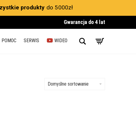
zystkie produkty
do 5000zł
Gwarancja do 4 lat
Search
POMOC
SERWIS
WIDEO
Domyślne sortowanie