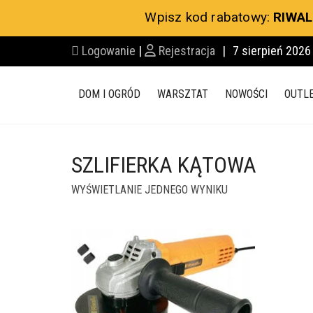
Wpisz kod rabatowy:
RIWAL
Logowanie
|
Rejestracja
|
7 sierpień 2026
DOM I OGRÓD
WARSZTAT
NOWOŚCI
OUTL
SZLIFIERKA KĄTOWA
WYŚWIETLANIE JEDNEGO WYNIKU