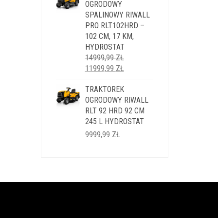
OGRODOWY
SPALINOWY RIWALL
PRO RLT102HRD –
102 CM, 17 KM,
HYDROSTAT
14999,99
ZŁ
PIERWOTNA
AKTUALNA
11999,99
ZŁ
CENA
CENA
WYNOSIŁA:
TRAKTOREK
WYNOSI:
14999,99 ZŁ.
OGRODOWY RIWALL
11999,99 ZŁ.
RLT 92 HRD 92 CM
245 L HYDROSTAT
9999,99
ZŁ