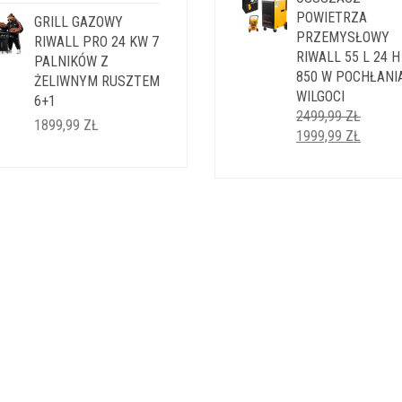
5999,99 ZŁ.
POWIETRZA
4999,9
GRILL GAZOWY
PRZEMYSŁOWY
RIWALL PRO 24 KW 7
RIWALL 55 L 24 H
PALNIKÓW Z
850 W POCHŁANI
ŻELIWNYM RUSZTEM
WILGOCI
6+1
2499,99
ZŁ
1899,99
ZŁ
PIERWOTNA
AKTUA
1999,99
ZŁ
CENA
CENA
WYNOSIŁA:
WYNOS
2499,99 ZŁ.
1999,9