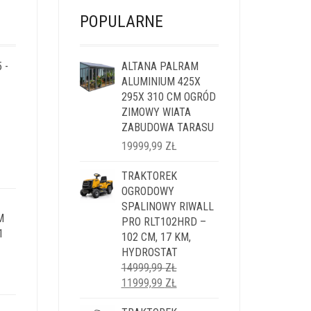
POPULARNE
 -
ALTANA PALRAM
ALUMINIUM 425X
295X 310 CM OGRÓD
ZIMOWY WIATA
ZABUDOWA TARASU
19999,99
ZŁ
LNA
TRAKTOREK
OGRODOWY
I:
SPALINOWY RIWALL
M
9 ZŁ.
PRO RLT102HRD –
1
102 CM, 17 KM,
HYDROSTAT
14999,99
ZŁ
LNA
PIERWOTNA
AKTUALNA
11999,99
ZŁ
CENA
CENA
I: