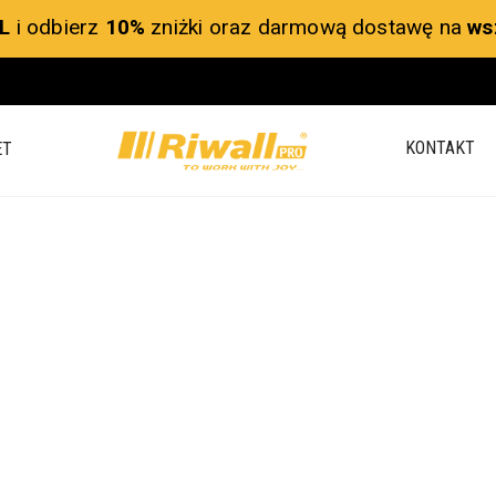
L
i odbierz
10%
zniżki oraz darmową dostawę na
ws
KONTAKT
ET