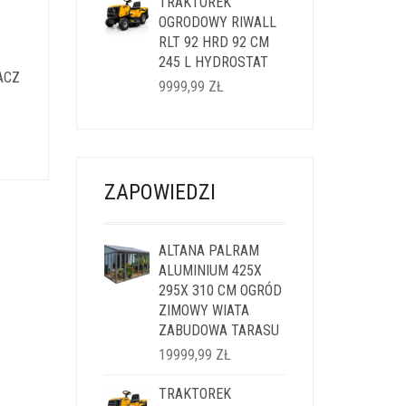
WYNOSIŁA:
TRAKTOREK
WYNOSI:
9 ZŁ.
14999,99 ZŁ.
OGRODOWY RIWALL
11999,99 ZŁ.
RLT 92 HRD 92 CM
245 L HYDROSTAT
ACZ
9999,99
ZŁ
LNA
I:
ZAPOWIEDZI
9 ZŁ.
ALTANA PALRAM
ALUMINIUM 425X
295X 310 CM OGRÓD
ZIMOWY WIATA
ZABUDOWA TARASU
19999,99
ZŁ
TRAKTOREK