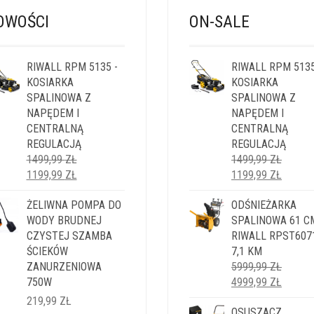
OWOŚCI
ON-SALE
RIWALL RPM 5135 -
RIWALL RPM 5135
KOSIARKA
KOSIARKA
SPALINOWA Z
SPALINOWA Z
NAPĘDEM I
NAPĘDEM I
CENTRALNĄ
CENTRALNĄ
REGULACJĄ
REGULACJĄ
1499,99
ZŁ
1499,99
ZŁ
PIERWOTNA
AKTUALNA
PIERWOTNA
AKTUA
1199,99
ZŁ
1199,99
ZŁ
CENA
CENA
CENA
CENA
WYNOSIŁA:
ŻELIWNA POMPA DO
WYNOSI:
WYNOSIŁA:
ODŚNIEŻARKA
WYNOS
1499,99 ZŁ.
WODY BRUDNEJ
1199,99 ZŁ.
1499,99 ZŁ.
SPALINOWA 61 C
1199,9
CZYSTEJ SZAMBA
RIWALL RPST607
ŚCIEKÓW
7,1 KM
ZANURZENIOWA
5999,99
ZŁ
PIERWOTNA
AKTUA
750W
4999,99
ZŁ
CENA
CENA
219,99
ZŁ
WYNOSIŁA:
OSUSZACZ
WYNOS