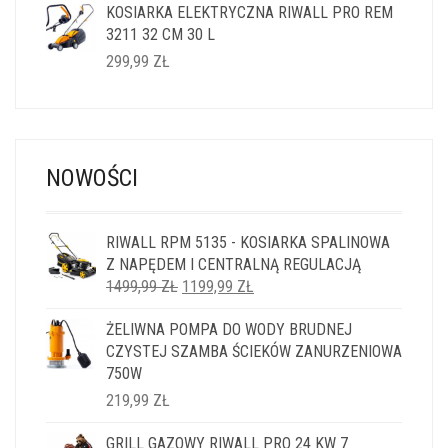
KOSIARKA ELEKTRYCZNA RIWALL PRO REM
3211 32 CM 30 L
299,99
ZŁ
NOWOŚCI
RIWALL RPM 5135 - KOSIARKA SPALINOWA
Z NAPĘDEM I CENTRALNĄ REGULACJĄ
PIERWOTNA
AKTUALNA
1499,99
ZŁ
1199,99
ZŁ
CENA
CENA
ŻELIWNA POMPA DO WODY BRUDNEJ
WYNOSIŁA:
WYNOSI:
CZYSTEJ SZAMBA ŚCIEKÓW ZANURZENIOWA
1499,99 ZŁ.
1199,99 ZŁ.
750W
219,99
ZŁ
GRILL GAZOWY RIWALL PRO 24 KW 7