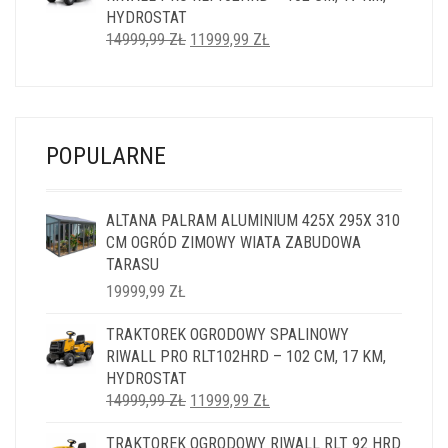
HYDROSTAT
PIERWOTNA
AKTUALNA
14999,99
ZŁ
11999,99
ZŁ
CENA
CENA
WYNOSIŁA:
WYNOSI:
14999,99 ZŁ.
11999,99 ZŁ.
POPULARNE
ALTANA PALRAM ALUMINIUM 425X 295X 310
CM OGRÓD ZIMOWY WIATA ZABUDOWA
TARASU
19999,99
ZŁ
TRAKTOREK OGRODOWY SPALINOWY
RIWALL PRO RLT102HRD – 102 CM, 17 KM,
HYDROSTAT
PIERWOTNA
AKTUALNA
14999,99
ZŁ
11999,99
ZŁ
CENA
CENA
TRAKTOREK OGRODOWY RIWALL RLT 92 HRD
WYNOSIŁA:
WYNOSI: