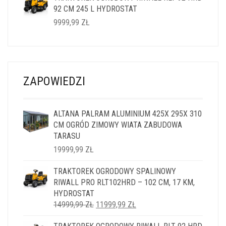
92 CM 245 L HYDROSTAT
14999,99 ZŁ.
11999,99 ZŁ.
9999,99
ZŁ
ZAPOWIEDZI
ALTANA PALRAM ALUMINIUM 425X 295X 310
CM OGRÓD ZIMOWY WIATA ZABUDOWA
TARASU
19999,99
ZŁ
TRAKTOREK OGRODOWY SPALINOWY
RIWALL PRO RLT102HRD – 102 CM, 17 KM,
HYDROSTAT
PIERWOTNA
AKTUALNA
14999,99
ZŁ
11999,99
ZŁ
CENA
CENA