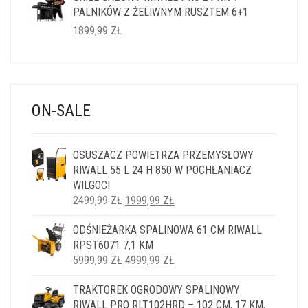
PALNIKÓW Z ŻELIWNYM RUSZTEM 6+1
1899,99
ZŁ
ON-SALE
OSUSZACZ POWIETRZA PRZEMYSŁOWY
RIWALL 55 L 24 H 850 W POCHŁANIACZ
WILGOCI
PIERWOTNA
AKTUALNA
2499,99
ZŁ
1999,99
ZŁ
CENA
CENA
ODŚNIEŻARKA SPALINOWA 61 CM RIWALL
WYNOSIŁA:
WYNOSI:
RPST6071 7,1 KM
2499,99 ZŁ.
1999,99 ZŁ.
PIERWOTNA
AKTUALNA
5999,99
ZŁ
4999,99
ZŁ
CENA
CENA
TRAKTOREK OGRODOWY SPALINOWY
WYNOSIŁA:
WYNOSI:
RIWALL PRO RLT102HRD – 102 CM, 17 KM,
5999,99 ZŁ.
4999,99 ZŁ.