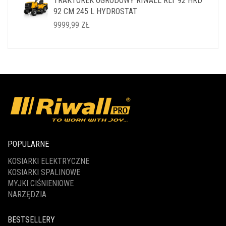
TRAKTOREK OGRODOWY RIWALL RLT 92 HRD
WYNOSIŁA:
WYNOSI:
92 CM 245 L HYDROSTAT
14999,99 ZŁ.
11999,99 ZŁ.
9999,99
ZŁ
POPULARNE
KOSIARKI ELEKTRYCZNE
KOSIARKI SPALINOWE
MYJKI CIŚNIENIOWE
NARZĘDZIA
BESTSELLERY