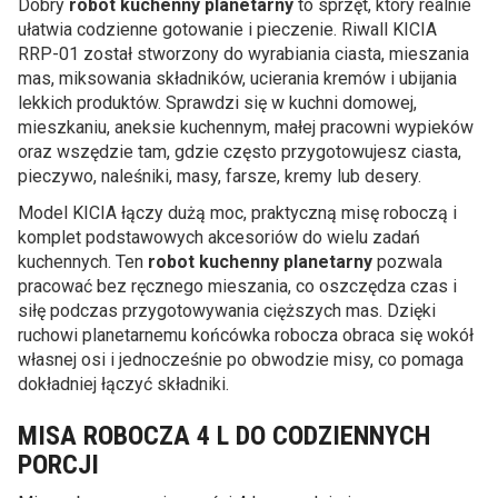
Dobry
robot kuchenny planetarny
to sprzęt, który realnie
ułatwia codzienne gotowanie i pieczenie. Riwall KICIA
RRP-01 został stworzony do wyrabiania ciasta, mieszania
mas, miksowania składników, ucierania kremów i ubijania
lekkich produktów. Sprawdzi się w kuchni domowej,
mieszkaniu, aneksie kuchennym, małej pracowni wypieków
oraz wszędzie tam, gdzie często przygotowujesz ciasta,
pieczywo, naleśniki, masy, farsze, kremy lub desery.
Model KICIA łączy dużą moc, praktyczną misę roboczą i
komplet podstawowych akcesoriów do wielu zadań
kuchennych. Ten
robot kuchenny planetarny
pozwala
pracować bez ręcznego mieszania, co oszczędza czas i
siłę podczas przygotowywania cięższych mas. Dzięki
ruchowi planetarnemu końcówka robocza obraca się wokół
własnej osi i jednocześnie po obwodzie misy, co pomaga
dokładniej łączyć składniki.
MISA ROBOCZA 4 L DO CODZIENNYCH
PORCJI