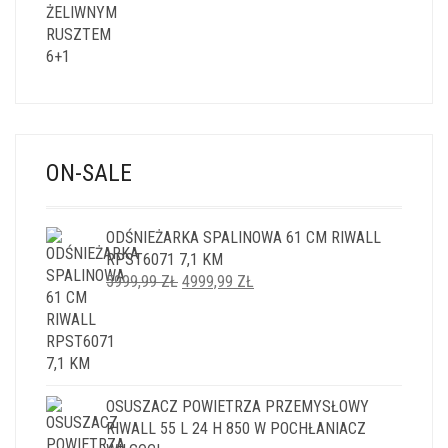
ON-SALE
ODŚNIEŻARKA SPALINOWA 61 CM RIWALL
RPST6071 7,1 KM
PIERWOTNA
AKTUALNA
5999,99
ZŁ
4999,99
ZŁ
CENA
CENA
WYNOSIŁA:
WYNOSI:
5999,99 ZŁ.
4999,99 ZŁ.
OSUSZACZ POWIETRZA PRZEMYSŁOWY
RIWALL 55 L 24 H 850 W POCHŁANIACZ