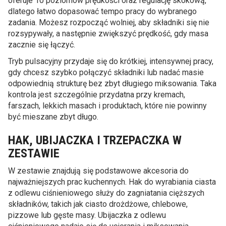
oferuje 10 poziomów prędkości oraz regulację skokową,
dlatego łatwo dopasować tempo pracy do wybranego
zadania. Możesz rozpocząć wolniej, aby składniki się nie
rozsypywały, a następnie zwiększyć prędkość, gdy masa
zacznie się łączyć.
Tryb pulsacyjny przydaje się do krótkiej, intensywnej pracy,
gdy chcesz szybko połączyć składniki lub nadać masie
odpowiednią strukturę bez zbyt długiego miksowania. Taka
kontrola jest szczególnie przydatna przy kremach,
farszach, lekkich masach i produktach, które nie powinny
być mieszane zbyt długo.
HAK, UBIJACZKA I TRZEPACZKA W
ZESTAWIE
W zestawie znajdują się podstawowe akcesoria do
najważniejszych prac kuchennych. Hak do wyrabiania ciasta
z odlewu ciśnieniowego służy do zagniatania cięższych
składników, takich jak ciasto drożdżowe, chlebowe,
pizzowe lub gęste masy. Ubijaczka z odlewu