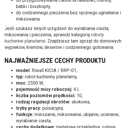
do przygotowywania ciasta na naleśniki, muffiny,
babki i biszkopty,
do codziennego pieczenia bez ręcznego ugniatania i
miksowania.
Jeśli szukasz innych urządzeń do wyrabiania ciasta,
miksowania i pieczenia, sprawdź kategorię
roboty
kuchenne planetarne
. Znajdziesz tam sprzęt do domowych
wypieków, kremów, deserów i codziennego gotowania.
NAJWAŻNIEJSZE CECHY PRODUKTU
model:
Riwall KICIA / RRP-01,
typ:
robot kuchenny planetarny,
moc:
2500 W,
pojemność misy roboczej:
4 l,
liczba poziomów prędkości:
10,
rodzaj regulacji obrotów:
skokowa,
tryby pracy:
pulsacyjny,
funkcje:
mieszanie, miksowanie, ubijanie, ucieranie,
wyrabianie ciasta,
cechy dodatkowe:
metalowa przekładnia, osłona