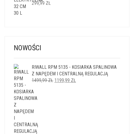
299,99
ZŁ
NOWOŚCI
RIWALL RPM 5135 - KOSIARKA SPALINOWA
Z NAPĘDEM I CENTRALNĄ REGULACJĄ
PIERWOTNA
AKTUALNA
1499,99
ZŁ
1199,99
ZŁ
CENA
CENA
WYNOSIŁA:
WYNOSI:
1499,99 ZŁ.
1199,99 ZŁ.