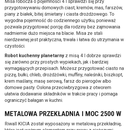
Misa robocza o pojemności 4 l sprawdzi się przy
przygotowywaniu domowych ciast, kremów, mas, farszów,
piany z białek, bitej śmietany i ciasta drożdżowego. To
wygodna pojemność do codziennego użytku, ponieważ
pozwala przygotować porcję dla rodziny bez zajmowania
nadmiernie dużo miejsca na blacie. Misa ze stali
nierdzewnej jest praktyczna, trwała i łatwa do utrzymania w
czystości.
Robot kuchenny planetarny
z misą 4 l dobrze sprawdzi
się zarówno przy prostych wypiekach, jak i bardziej
wymagających przepisach. Możesz przygotować ciasto na
pizzę, bułki, chleb, drożdżówki, muffiny, naleśniki, biszkopt,
krem maślany, masę serową, farsz do pierogów albo
domowe pasty. Osłona przeciwbryzgowa z otworem
ułatwia dodawanie składników w trakcie pracy i pomaga
ograniczyć bałagan w kuchni.
METALOWA PRZEKŁADNIA I MOC 2500 W
Riwall KICIA został wyposażony w metalową przekładnię,