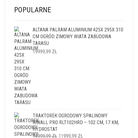
POPULARNE
ALTANA PALRAM ALUMINIUM 425X 295X 310
CM OGRÓD ZIMOWY WIATA ZABUDOWA
TARASU
19999,99
ZŁ
TRAKTOREK OGRODOWY SPALINOWY
RIWALL PRO RLT102HRD – 102 CM, 17 KM,
HYDROSTAT
PIERWOTNA
AKTUALNA
14999,99
ZŁ
11999,99
ZŁ