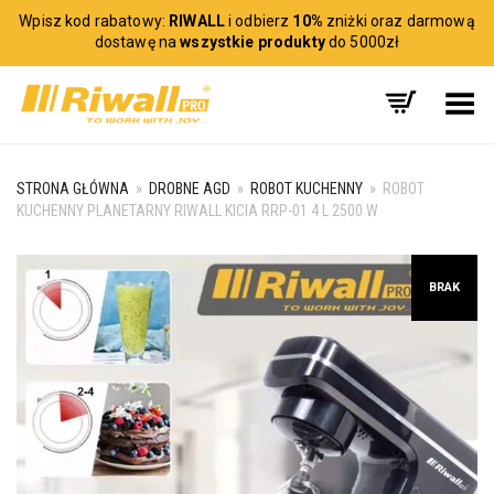
Wpisz kod rabatowy:
RIWALL
i odbierz
10%
zniżki oraz darmową
dostawę na
wszystkie produkty
do 5000zł
Toggle Menu
STRONA GŁÓWNA
»
DROBNE AGD
»
ROBOT KUCHENNY
»
ROBOT
KUCHENNY PLANETARNY RIWALL KICIA RRP-01 4 L 2500 W
BRAK