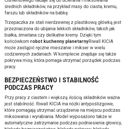
ciśnieniowego nadaje się do ucierania i miksowania
średnich składników, na przykład masy do ciasta, kremu,
farszu lub składników na babkę.
Trzepaczka ze stali nierdzewnej z plastikową główką jest
przeznaczona do ubijania lekkich składników, takich jak
białka, śmietana czy delikatne kremy. Dzięki tym
końcówkom
robot kuchenny planetarny
Riwall KICIA
może zastąpić ręczne mieszanie i mikser w wielu
codziennych zadaniach. W komplecie znajduje się także
pokrywa misy, która pomaga utrzymać porządek podczas
pracy.
BEZPIECZEŃSTWO I STABILNOŚĆ
PODCZAS PRACY
Przy pracy z ciastem i większą ilością składników ważna
jest stabilność. Riwall KICIA ma nóżki antypoślizgowe,
które pomagają utrzymać urządzenie na miejscu podczas
miksowania i wyrabiania. Model wyposażono także w
automatyczne zatrzymanie podczas podniesienia głowicy,