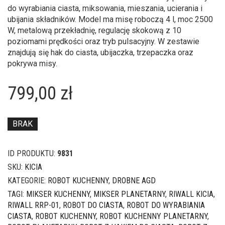
do wyrabiania ciasta, miksowania, mieszania, ucierania i
ubijania składników. Model ma misę roboczą 4 l, moc 2500
W, metalową przekładnię, regulację skokową z 10
poziomami prędkości oraz tryb pulsacyjny. W zestawie
znajdują się hak do ciasta, ubijaczka, trzepaczka oraz
pokrywa misy.
799,00
zł
BRAK
ID PRODUKTU:
9831
SKU:
KICIA
KATEGORIE:
ROBOT KUCHENNY
,
DROBNE AGD
TAGI:
MIKSER KUCHENNY
,
MIKSER PLANETARNY
,
RIWALL KICIA
,
RIWALL RRP-01
,
ROBOT DO CIASTA
,
ROBOT DO WYRABIANIA
CIASTA
,
ROBOT KUCHENNY
,
ROBOT KUCHENNY PLANETARNY
,