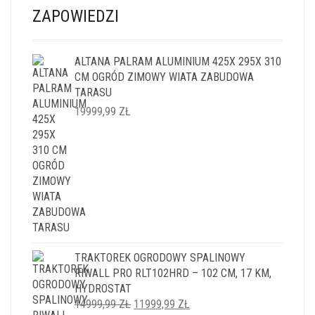
ZAPOWIEDZI
ALTANA PALRAM ALUMINIUM 425X 295X 310
CM OGRÓD ZIMOWY WIATA ZABUDOWA
TARASU
19999,99
ZŁ
TRAKTOREK OGRODOWY SPALINOWY
RIWALL PRO RLT102HRD – 102 CM, 17 KM,
HYDROSTAT
PIERWOTNA
AKTUALNA
14999,99
ZŁ
11999,99
ZŁ