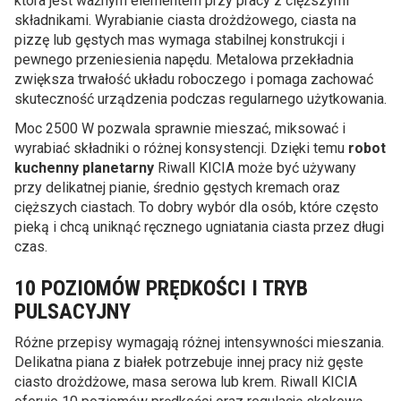
która jest ważnym elementem przy pracy z cięższymi
składnikami. Wyrabianie ciasta drożdżowego, ciasta na
pizzę lub gęstych mas wymaga stabilnej konstrukcji i
pewnego przeniesienia napędu. Metalowa przekładnia
zwiększa trwałość układu roboczego i pomaga zachować
skuteczność urządzenia podczas regularnego użytkowania.
Moc 2500 W pozwala sprawnie mieszać, miksować i
wyrabiać składniki o różnej konsystencji. Dzięki temu
robot
kuchenny planetarny
Riwall KICIA może być używany
przy delikatnej pianie, średnio gęstych kremach oraz
cięższych ciastach. To dobry wybór dla osób, które często
pieką i chcą uniknąć ręcznego ugniatania ciasta przez długi
czas.
10 POZIOMÓW PRĘDKOŚCI I TRYB
PULSACYJNY
Różne przepisy wymagają różnej intensywności mieszania.
Delikatna piana z białek potrzebuje innej pracy niż gęste
ciasto drożdżowe, masa serowa lub krem. Riwall KICIA