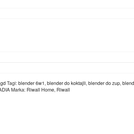
agd
Tagi:
blender 6w1
,
blender do koktajli
,
blender do zup
,
blen
ADIA
Marka:
Riwall Home
,
Riwall