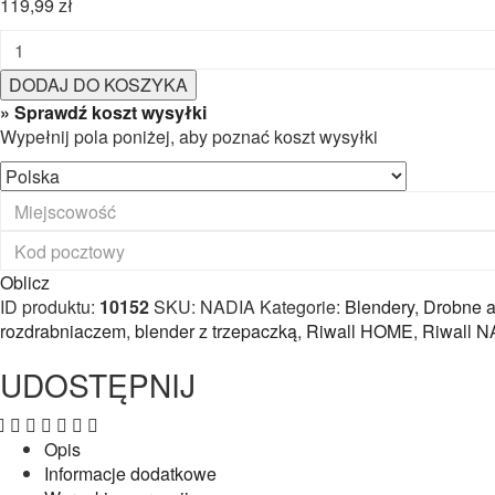
119,99
zł
ilość
Blender
DODAJ DO KOSZYKA
ręczny
» Sprawdź koszt wysyłki
wielofunkcyjny
Wypełnij pola poniżej, aby poznać koszt wysyłki
Riwall
HOME
NADIA
1500
6w1
Oblicz
ID produktu:
10152
SKU:
NADIA
Kategorie:
Blendery
,
Drobne 
rozdrabniaczem
,
blender z trzepaczką
,
Riwall HOME
,
Riwall N
UDOSTĘPNIJ
Opis
Informacje dodatkowe