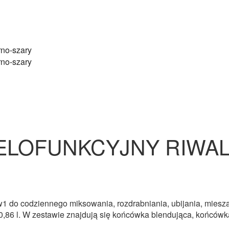
ELOFUNKCYJNY RIWAL
6w1 do codziennego miksowania, rozdrabniania, ubijania, mies
k 0,86 l. W zestawie znajdują się końcówka blendująca, końcówk