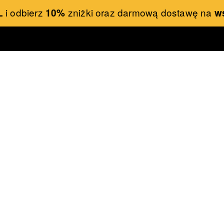
i odbierz
zniżki oraz darmową dostawę na
L
10%
w