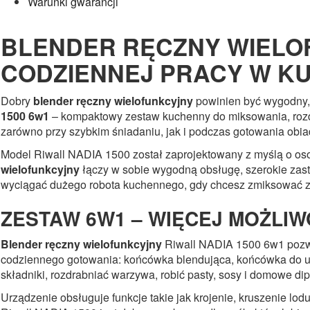
Warunki gwarancji
BLENDER RĘCZNY WIELOF
CODZIENNEJ PRACY W K
Dobry
blender ręczny wielofunkcyjny
powinien być wygodny, 
1500 6w1
– kompaktowy zestaw kuchenny do miksowania, rozdra
zarówno przy szybkim śniadaniu, jak i podczas gotowania ob
Model Riwall NADIA 1500 został zaprojektowany z myślą o oso
wielofunkcyjny
łączy w sobie wygodną obsługę, szerokie zast
wyciągać dużego robota kuchennego, gdy chcesz zmiksować zu
ZESTAW 6W1 – WIĘCEJ MOŻLIW
Blender ręczny wielofunkcyjny
Riwall NADIA 1500 6w1 pozwa
codziennego gotowania: końcówka blendująca, końcówka do ubi
składniki, rozdrabniać warzywa, robić pasty, sosy i domowe dip
Urządzenie obsługuje funkcje takie jak krojenie, kruszenie lod