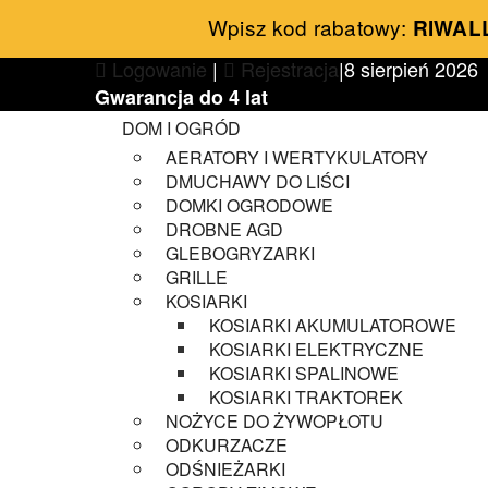
Wpisz kod rabatowy:
RIWAL
Logowanie
|
Rejestracja
|
8 sierpień 2026
Gwarancja do 4 lat
DOM I OGRÓD
AERATORY I WERTYKULATORY
DMUCHAWY DO LIŚCI
DOMKI OGRODOWE
DROBNE AGD
GLEBOGRYZARKI
GRILLE
KOSIARKI
KOSIARKI AKUMULATOROWE
KOSIARKI ELEKTRYCZNE
KOSIARKI SPALINOWE
KOSIARKI TRAKTOREK
NOŻYCE DO ŻYWOPŁOTU
ODKURZACZE
ODŚNIEŻARKI