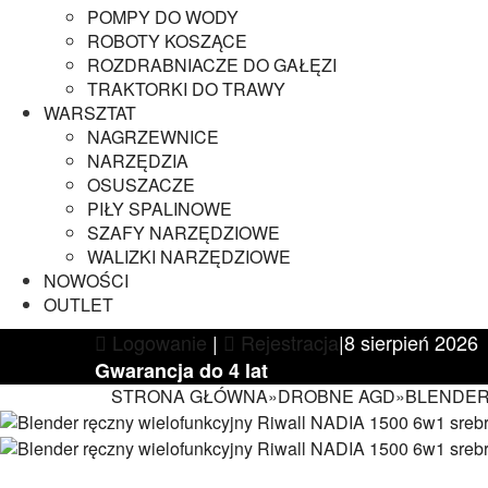
POMPY DO WODY
ROBOTY KOSZĄCE
ROZDRABNIACZE DO GAŁĘZI
TRAKTORKI DO TRAWY
WARSZTAT
NAGRZEWNICE
NARZĘDZIA
OSUSZACZE
PIŁY SPALINOWE
SZAFY NARZĘDZIOWE
WALIZKI NARZĘDZIOWE
NOWOŚCI
OUTLET
Logowanie
|
Rejestracja
|
8 sierpień 2026
Gwarancja do 4 lat
STRONA GŁÓWNA
»
DROBNE AGD
»
BLENDE