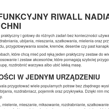
UNKCYJNY RIWALL NADIA
UCHNI
praktyczny i gotowy do różnych zadań bez konieczności używan
bniania, ubijania, mieszania, szatkowania, mielenia oraz prz
iadu, przygotowywania sosów, kremów, deserów czy past kanap
bach, które chcą mieć pod ręką jeden praktyczny zestaw do w
osowanie i zestaw akcesoriów, które pomagają szybciej przygo
pę, rozdrobnić warzywa albo ubić lekką masę.
OŚCI W JEDNYM URZĄDZENIU
la przygotować wiele popularnych potraw bez zbędnego wysił
jania, rozdrabniacz, pojemnik oraz przykrywka. Dzięki nim m
y.
u, mielenie, mieszanie, miksowanie, rozdrabnianie, szatkowanie 