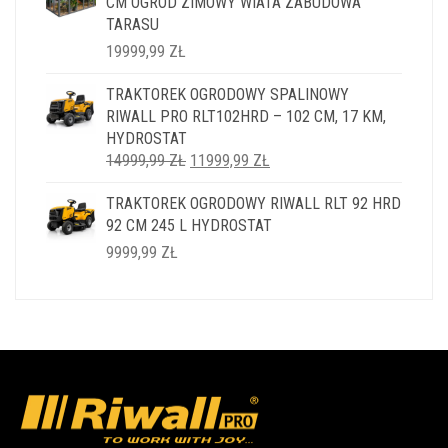
CM OGRÓD ZIMOWY WIATA ZABUDOWA
TARASU
19999,99
ZŁ
TRAKTOREK OGRODOWY SPALINOWY
RIWALL PRO RLT102HRD – 102 CM, 17 KM,
HYDROSTAT
PIERWOTNA
AKTUALNA
14999,99
ZŁ
11999,99
ZŁ
CENA
CENA
TRAKTOREK OGRODOWY RIWALL RLT 92 HRD
WYNOSIŁA:
WYNOSI:
92 CM 245 L HYDROSTAT
14999,99 ZŁ.
11999,99 ZŁ.
9999,99
ZŁ