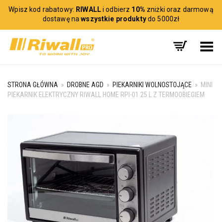
Wpisz kod rabatowy:
RIWALL
i odbierz
10%
zniżki oraz darmową
dostawę na
wszystkie produkty
do 5000zł
Toggle Menu
STRONA GŁÓWNA
»
DROBNE AGD
»
PIEKARNIKI WOLNOSTOJĄCE
»
MINI
PIEKARNIK ELEKTRYCZNY RIWALL HOME RPI-01 25 L Z TERMOOBIEGIEM