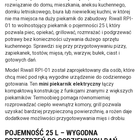
rozwiązanie do domu, mieszkania, aneksu kuchennego,
domku letniskowego, biura lub niewielkiej kuchni, w której
nie ma miejsca na duży piekarnik do zabudowy. Riwall RPI-
01 to wolnostojący piekarnik o pojemności 25 l, który
pozwala piec, opiekać, grillować, rozmrażać i podgrzewać
potrawy bez konieczności używania dużego sprzętu
kuchennego. Sprawdzi się przy przygotowywaniu pizzy,
zapiekanek, tostów, mięsa, ryb, warzyw, bułek, ciast i
gotowych dań.
Model Riwall RPI-01 został zaprojektowany dla osób, które
chcą mieć pod ręką wygodne urządzenie do codziennego
gotowania. Ten
mini piekarnik elektryczny
łączy
kompaktową konstrukcję z funkcjami znanymi z większych
piekarników. Termoobieg pomaga równomierniej
rozprowadzać ciepło wewnątrz komory, grill pozwala
uzyskać bardziej przypieczoną powierzchnię, a rożen daje
dodatkowe możliwości przygotowywania mięs i drobiu.
POJEMNOŚĆ 25 L – WYGODNA