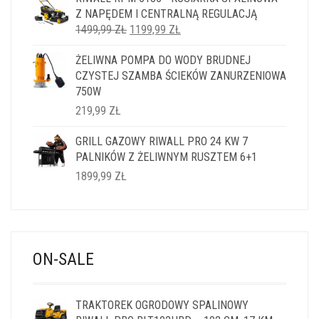
Z NAPĘDEM I CENTRALNĄ REGULACJĄ
PIERWOTNA
AKTUALNA
1499,99
ZŁ
1199,99
ZŁ
CENA
CENA
ŻELIWNA POMPA DO WODY BRUDNEJ
WYNOSIŁA:
WYNOSI:
CZYSTEJ SZAMBA ŚCIEKÓW ZANURZENIOWA
1499,99 ZŁ.
1199,99 ZŁ.
750W
219,99
ZŁ
GRILL GAZOWY RIWALL PRO 24 KW 7
PALNIKÓW Z ŻELIWNYM RUSZTEM 6+1
1899,99
ZŁ
ON-SALE
TRAKTOREK OGRODOWY SPALINOWY