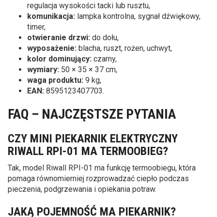
regulacja wysokości tacki lub rusztu,
komunikacja:
lampka kontrolna, sygnał dźwiękowy,
timer,
otwieranie drzwi:
do dołu,
wyposażenie:
blacha, ruszt, rożen, uchwyt,
kolor dominujący:
czarny,
wymiary:
50 × 35 × 37 cm,
waga produktu:
9 kg,
EAN:
8595123407703.
FAQ – NAJCZĘSTSZE PYTANIA
CZY MINI PIEKARNIK ELEKTRYCZNY
RIWALL RPI-01 MA TERMOOBIEG?
Tak, model Riwall RPI-01 ma funkcję termoobiegu, która
pomaga równomierniej rozprowadzać ciepło podczas
pieczenia, podgrzewania i opiekania potraw.
JAKĄ POJEMNOŚĆ MA PIEKARNIK?