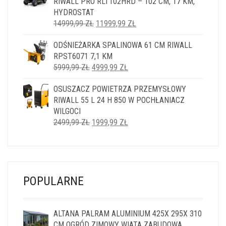
RIWALL PRO RLT102HRD – 102 CM, 17 KM,
HYDROSTAT
PIERWOTNA
AKTUALNA
14999,99
ZŁ
11999,99
ZŁ
CENA
CENA
ODŚNIEŻARKA SPALINOWA 61 CM RIWALL
WYNOSIŁA:
WYNOSI:
RPST6071 7,1 KM
14999,99 ZŁ.
11999,99 ZŁ.
PIERWOTNA
AKTUALNA
5999,99
ZŁ
4999,99
ZŁ
CENA
CENA
OSUSZACZ POWIETRZA PRZEMYSŁOWY
WYNOSIŁA:
WYNOSI:
RIWALL 55 L 24 H 850 W POCHŁANIACZ
5999,99 ZŁ.
4999,99 ZŁ.
WILGOCI
PIERWOTNA
AKTUALNA
2499,99
ZŁ
1999,99
ZŁ
CENA
CENA
WYNOSIŁA:
WYNOSI:
2499,99 ZŁ.
1999,99 ZŁ.
POPULARNE
ALTANA PALRAM ALUMINIUM 425X 295X 310
CM OGRÓD ZIMOWY WIATA ZABUDOWA