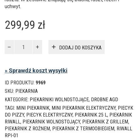
uchwyt.
299,99
zł
ilość
DODAJ DO KOSZYKA
Mini
piekarnik
elektryczny
» Sprawdź koszt wysyłki
Riwall
HOME
ID PRODUKTU:
9969
RPI-
01
SKU:
PIEKARNIA
25
KATEGORIE:
PIEKARNIKI WOLNOSTOJĄCE
,
DROBNE AGD
l
TAGI:
MINI PIEKARNIK
,
MINI PIEKARNIK ELEKTRYCZNY
,
PIECYK
z
DO PIZZY
,
PIECYK ELEKTRYCZNY
,
PIEKARNIK 25 L
,
PIEKARNIK
termoobiegiem
RIWALL
,
PIEKARNIK WOLNOSTOJĄCY
,
PIEKARNIK Z GRILLEM
,
PIEKARNIK Z ROŻNEM
,
PIEKARNIK Z TERMOOBIEGIEM
,
RIWALL
RPI-01