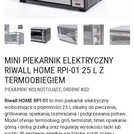
MINI PIEKARNIK ELEKTRYCZNY
RIWALL HOME RPI-01 25 L Z
TERMOOBIEGIEM
PIEKARNIKI WOLNOSTOJĄCE
,
DROBNE AGD
Riwall HOME RPI-01
to mini piekarnik elektryczny
wolnostojący o pojemności 25 l, idealny do pieczenia,
grillowania, opiekania, rozmrażania i podgrzewania potraw.
Model oferuje termoobieg, grill, termostat, timer, opiekanie
górną i dolną grzałką oraz regulację wysokości tacki lub
rusztu. W zestawie znajdują się blacha, ruszt, rożen i