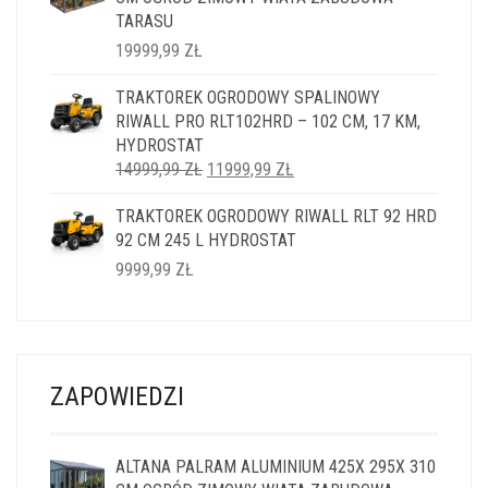
TARASU
19999,99
ZŁ
TRAKTOREK OGRODOWY SPALINOWY
RIWALL PRO RLT102HRD – 102 CM, 17 KM,
HYDROSTAT
PIERWOTNA
AKTUALNA
14999,99
ZŁ
11999,99
ZŁ
CENA
CENA
TRAKTOREK OGRODOWY RIWALL RLT 92 HRD
WYNOSIŁA:
WYNOSI:
92 CM 245 L HYDROSTAT
14999,99 ZŁ.
11999,99 ZŁ.
9999,99
ZŁ
ZAPOWIEDZI
ALTANA PALRAM ALUMINIUM 425X 295X 310