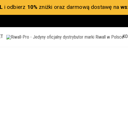
L
i odbierz
10%
zniżki oraz darmową dostawę na
ws
ET
KO