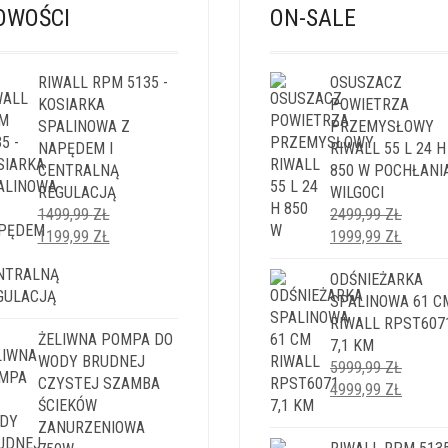
OWOŚCI
ON-SALE
RIWALL RPM 5135 -
OSUSZACZ
KOSIARKA
POWIETRZA
SPALINOWA Z
PRZEMYSŁOWY
NAPĘDEM I
RIWALL 55 L 24 H
CENTRALNĄ
850 W POCHŁANI
REGULACJĄ
WILGOCI
1499,99
ZŁ
2499,99
ZŁ
PIERWOTNA
AKTUALNA
PIERWOTNA
AKTUA
1199,99
ZŁ
1999,99
ZŁ
CENA
CENA
CENA
CENA
WYNOSIŁA:
WYNOSI:
WYNOSIŁA:
ODŚNIEŻARKA
WYNOS
1499,99 ZŁ.
1199,99 ZŁ.
2499,99 ZŁ.
SPALINOWA 61 C
1999,9
RIWALL RPST607
ŻELIWNA POMPA DO
7,1 KM
WODY BRUDNEJ
5999,99
ZŁ
CZYSTEJ SZAMBA
PIERWOTNA
AKTUA
4999,99
ZŁ
ŚCIEKÓW
CENA
CENA
ZANURZENIOWA
WYNOSIŁA:
WYNOS