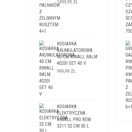
1499,99
ZŁ
KOSIARKA
AKUMULATOROWA
40 CM RIWALL RALM
4020I SET 40 V
999,99
ZŁ
KOSIARKA
ELEKTRYCZNA
RIWALL PRO REM
3211 32 CM 30 L