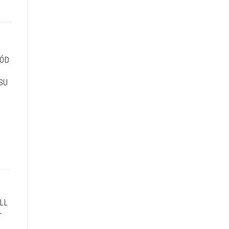
RÓD
SU
LL
–