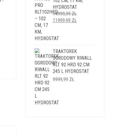
 -
102 CM, 17 KM,
9 ZŁ.
HYDROSTAT
14999,99
ZŁ
PIERWOTNA
AKTUALNA
11999,99
ZŁ
CENA
CENA
WYNOSIŁA:
WYNOSI:
14999,99 ZŁ.
11999,99 ZŁ.
LNA
TRAKTOREK
OGRODOWY RIWALL
I:
RLT 92 HRD 92 CM
9 ZŁ.
245 L HYDROSTAT
9999,99
ZŁ