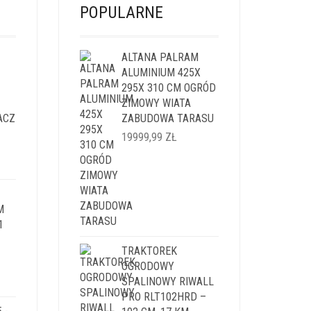
POPULARNE
ALTANA PALRAM
ALUMINIUM 425X
295X 310 CM OGRÓD
ZIMOWY WIATA
ACZ
ZABUDOWA TARASU
19999,99
ZŁ
LNA
I:
M
9 ZŁ.
1
TRAKTOREK
OGRODOWY
LNA
SPALINOWY RIWALL
PRO RLT102HRD –
I: