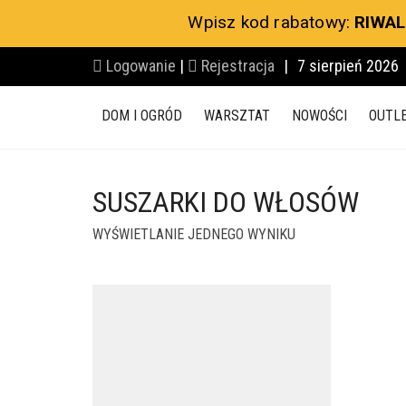
Wpisz kod rabatowy:
RIWAL
Logowanie
|
Rejestracja
|
7 sierpień 2026
DOM I OGRÓD
WARSZTAT
NOWOŚCI
OUTL
SUSZARKI DO WŁOSÓW
WYŚWIETLANIE JEDNEGO WYNIKU