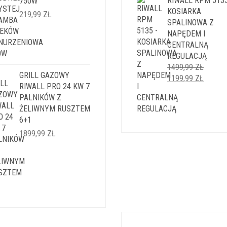
RIWALL RPM 5135
750W
5999,99 ZŁ.
4999,9
KOSIARKA
219,99
ZŁ
SPALINOWA Z
NAPĘDEM I
CENTRALNĄ
REGULACJĄ
1499,99
ZŁ
GRILL GAZOWY
PIERWOTNA
AKTUA
1199,99
ZŁ
RIWALL PRO 24 KW 7
CENA
CENA
PALNIKÓW Z
WYNOSIŁA:
WYNOS
ŻELIWNYM RUSZTEM
1499,99 ZŁ.
1199,9
6+1
1899,99
ZŁ