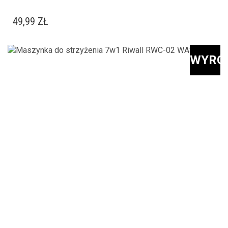
49,99
ZŁ
WYRÓ