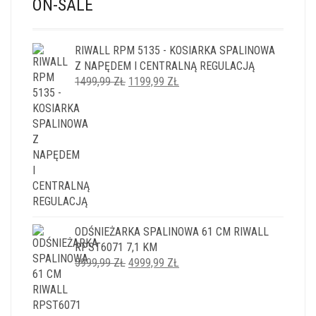
ON-SALE
RIWALL RPM 5135 - KOSIARKA SPALINOWA
Z NAPĘDEM I CENTRALNĄ REGULACJĄ
PIERWOTNA
AKTUALNA
1499,99
ZŁ
1199,99
ZŁ
CENA
CENA
WYNOSIŁA:
WYNOSI:
1499,99 ZŁ.
1199,99 ZŁ.
ODŚNIEŻARKA SPALINOWA 61 CM RIWALL
RPST6071 7,1 KM
PIERWOTNA
AKTUALNA
5999,99
ZŁ
4999,99
ZŁ
CENA
CENA
WYNOSIŁA:
WYNOSI:
5999,99 ZŁ.
4999,99 ZŁ.