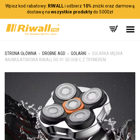
Wpisz kod rabatowy:
RIWALL
i odbierz
10%
zniżki oraz darmową
dostawę na
wszystkie produkty
do 5000zł
Toggle Menu
STRONA GŁÓWNA
»
DROBNE AGD
»
GOLARKI
»
GOLARKA MĘSKA
AKUMULATOROWA RIWALL RS-01 5D USB-C Z TRYMEREM