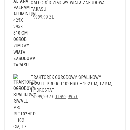
CM OGRÓD ZIMOWY WIATA ZABUDOWA
TARASU
19999,99
ZŁ
TRAKTOREK OGRODOWY SPALINOWY
RIWALL PRO RLT102HRD – 102 CM, 17 KM,
HYDROSTAT
PIERWOTNA
AKTUALNA
14999,99
ZŁ
11999,99
ZŁ
CENA
CENA
WYNOSIŁA:
WYNOSI:
14999,99 ZŁ.
11999,99 ZŁ.