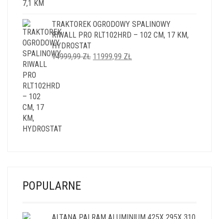
TRAKTOREK OGRODOWY SPALINOWY
RIWALL PRO RLT102HRD – 102 CM, 17 KM,
HYDROSTAT
PIERWOTNA
AKTUALNA
14999,99
ZŁ
11999,99
ZŁ
CENA
CENA
WYNOSIŁA:
WYNOSI:
14999,99 ZŁ.
11999,99 ZŁ.
POPULARNE
ALTANA PALRAM ALUMINIUM 425X 295X 310