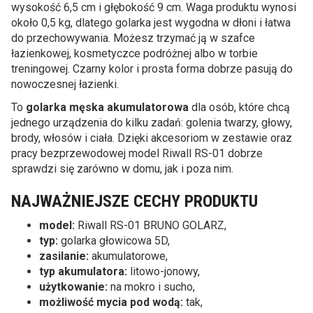
wysokość 6,5 cm i głębokość 9 cm. Waga produktu wynosi
około 0,5 kg, dlatego golarka jest wygodna w dłoni i łatwa
do przechowywania. Możesz trzymać ją w szafce
łazienkowej, kosmetyczce podróżnej albo w torbie
treningowej. Czarny kolor i prosta forma dobrze pasują do
nowoczesnej łazienki.
To
golarka męska akumulatorowa
dla osób, które chcą
jednego urządzenia do kilku zadań: golenia twarzy, głowy,
brody, włosów i ciała. Dzięki akcesoriom w zestawie oraz
pracy bezprzewodowej model Riwall RS-01 dobrze
sprawdzi się zarówno w domu, jak i poza nim.
NAJWAŻNIEJSZE CECHY PRODUKTU
model:
Riwall RS-01 BRUNO GOLARZ,
typ:
golarka głowicowa 5D,
zasilanie:
akumulatorowe,
typ akumulatora:
litowo-jonowy,
użytkowanie:
na mokro i sucho,
możliwość mycia pod wodą:
tak,