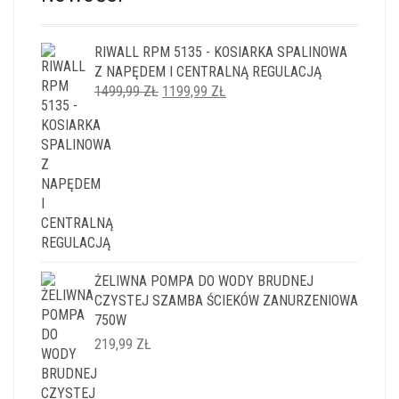
RIWALL RPM 5135 - KOSIARKA SPALINOWA
Z NAPĘDEM I CENTRALNĄ REGULACJĄ
PIERWOTNA
AKTUALNA
1499,99
ZŁ
1199,99
ZŁ
CENA
CENA
WYNOSIŁA:
WYNOSI:
1499,99 ZŁ.
1199,99 ZŁ.
ŻELIWNA POMPA DO WODY BRUDNEJ
CZYSTEJ SZAMBA ŚCIEKÓW ZANURZENIOWA
750W
219,99
ZŁ