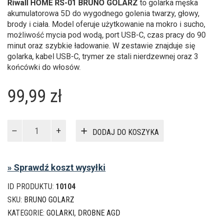
Riwall HOME RS-01 BRUNO GOLARZ
to golarka męska
akumulatorowa 5D do wygodnego golenia twarzy, głowy,
brody i ciała. Model oferuje użytkowanie na mokro i sucho,
możliwość mycia pod wodą, port USB-C, czas pracy do 90
minut oraz szybkie ładowanie. W zestawie znajduje się
golarka, kabel USB-C, trymer ze stali nierdzewnej oraz 3
końcówki do włosów.
99,99
zł
ilość
DODAJ DO KOSZYKA
Golarka
męska
akumulatorowa
» Sprawdź koszt wysyłki
Riwall
RS-
ID PRODUKTU:
10104
01
5D
SKU:
BRUNO GOLARZ
USB-
KATEGORIE:
GOLARKI
,
DROBNE AGD