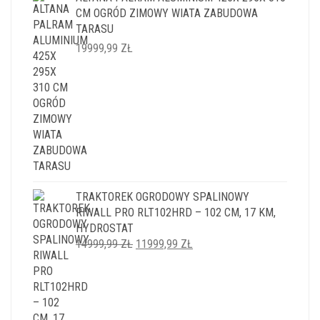
CM OGRÓD ZIMOWY WIATA ZABUDOWA
TARASU
19999,99
ZŁ
TRAKTOREK OGRODOWY SPALINOWY
RIWALL PRO RLT102HRD – 102 CM, 17 KM,
HYDROSTAT
PIERWOTNA
AKTUALNA
14999,99
ZŁ
11999,99
ZŁ
CENA
CENA
WYNOSIŁA:
WYNOSI:
14999,99 ZŁ.
11999,99 ZŁ.