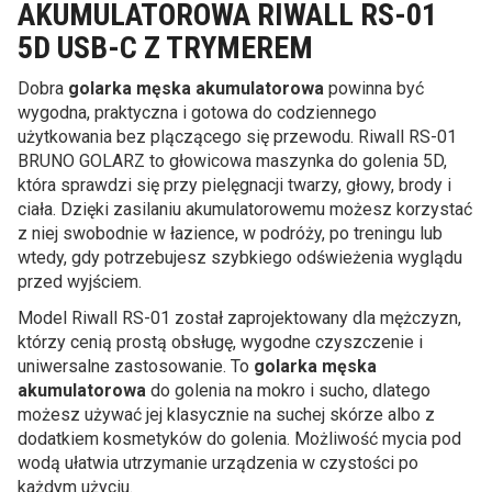
AKUMULATOROWA RIWALL RS-01
5D USB-C Z TRYMEREM
Dobra
golarka męska akumulatorowa
powinna być
wygodna, praktyczna i gotowa do codziennego
użytkowania bez plączącego się przewodu. Riwall RS-01
BRUNO GOLARZ to głowicowa maszynka do golenia 5D,
która sprawdzi się przy pielęgnacji twarzy, głowy, brody i
ciała. Dzięki zasilaniu akumulatorowemu możesz korzystać
z niej swobodnie w łazience, w podróży, po treningu lub
wtedy, gdy potrzebujesz szybkiego odświeżenia wyglądu
przed wyjściem.
Model Riwall RS-01 został zaprojektowany dla mężczyzn,
którzy cenią prostą obsługę, wygodne czyszczenie i
uniwersalne zastosowanie. To
golarka męska
akumulatorowa
do golenia na mokro i sucho, dlatego
możesz używać jej klasycznie na suchej skórze albo z
dodatkiem kosmetyków do golenia. Możliwość mycia pod
wodą ułatwia utrzymanie urządzenia w czystości po
każdym użyciu.