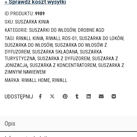
» Sprawdź koszt wysyłki
Riwall
HOME
ID PRODUKTU:
9989
KINIA
2500
SKU:
SUSZARKA KINIA
z
KATEGORIE:
SUSZARKI DO WŁOSÓW
,
DROBNE AGD
dyfuzorem
TAGI:
RIWALL KINIA
,
RIWALL RDS-01
,
SUSZARKA DO LOKÓW
,
i
SUSZARKA DO WŁOSÓW
,
SUSZARKA DO WŁOSÓW Z
koncentratorem
DYFUZOREM
,
SUSZARKA SKŁADANA
,
SUSZARKA
TURYSTYCZNA
,
SUSZARKA Z DYFUZOREM
,
SUSZARKA Z
JONIZACJĄ
,
SUSZARKA Z KONCENTRATOREM
,
SUSZARKA Z
ZIMNYM NAWIEWEM
MARKA:
RIWALL HOME
,
RIWALL
UDOSTĘPNIJ
Opis