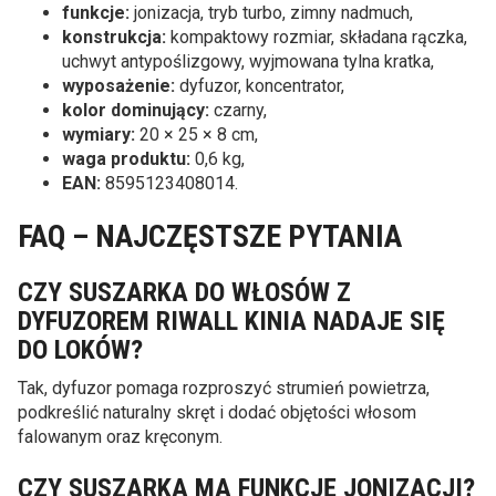
funkcje:
jonizacja, tryb turbo, zimny nadmuch,
konstrukcja:
kompaktowy rozmiar, składana rączka,
uchwyt antypoślizgowy, wyjmowana tylna kratka,
wyposażenie:
dyfuzor, koncentrator,
kolor dominujący:
czarny,
wymiary:
20 × 25 × 8 cm,
waga produktu:
0,6 kg,
EAN:
8595123408014.
FAQ – NAJCZĘSTSZE PYTANIA
CZY SUSZARKA DO WŁOSÓW Z
DYFUZOREM RIWALL KINIA NADAJE SIĘ
DO LOKÓW?
Tak, dyfuzor pomaga rozproszyć strumień powietrza,
podkreślić naturalny skręt i dodać objętości włosom
falowanym oraz kręconym.
CZY SUSZARKA MA FUNKCJĘ JONIZACJI?