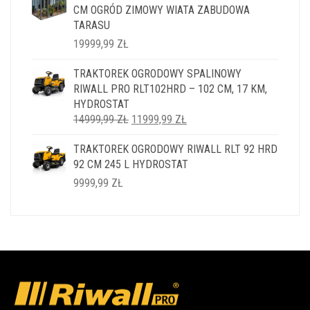
CM OGRÓD ZIMOWY WIATA ZABUDOWA
TARASU
19999,99
ZŁ
TRAKTOREK OGRODOWY SPALINOWY
RIWALL PRO RLT102HRD – 102 CM, 17 KM,
HYDROSTAT
PIERWOTNA
AKTUALNA
14999,99
ZŁ
11999,99
ZŁ
CENA
CENA
TRAKTOREK OGRODOWY RIWALL RLT 92 HRD
WYNOSIŁA:
WYNOSI:
92 CM 245 L HYDROSTAT
14999,99 ZŁ.
11999,99 ZŁ.
9999,99
ZŁ