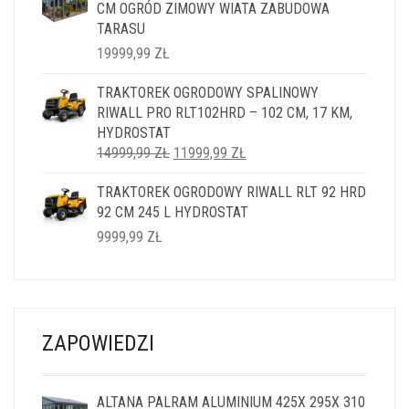
CM OGRÓD ZIMOWY WIATA ZABUDOWA
TARASU
19999,99
ZŁ
TRAKTOREK OGRODOWY SPALINOWY
RIWALL PRO RLT102HRD – 102 CM, 17 KM,
HYDROSTAT
PIERWOTNA
AKTUALNA
14999,99
ZŁ
11999,99
ZŁ
CENA
CENA
TRAKTOREK OGRODOWY RIWALL RLT 92 HRD
WYNOSIŁA:
WYNOSI:
92 CM 245 L HYDROSTAT
14999,99 ZŁ.
11999,99 ZŁ.
9999,99
ZŁ
ZAPOWIEDZI
ALTANA PALRAM ALUMINIUM 425X 295X 310