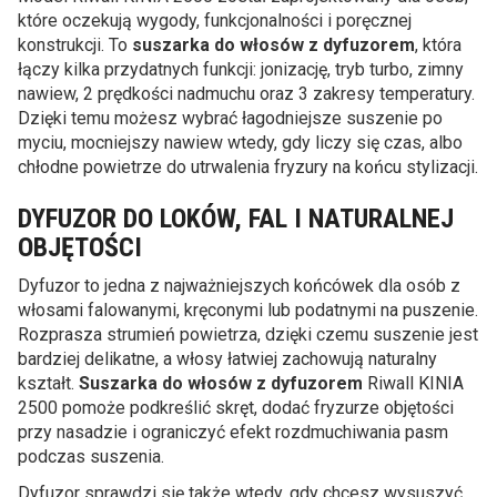
które oczekują wygody, funkcjonalności i poręcznej
konstrukcji. To
suszarka do włosów z dyfuzorem
, która
łączy kilka przydatnych funkcji: jonizację, tryb turbo, zimny
nawiew, 2 prędkości nadmuchu oraz 3 zakresy temperatury.
Dzięki temu możesz wybrać łagodniejsze suszenie po
myciu, mocniejszy nawiew wtedy, gdy liczy się czas, albo
chłodne powietrze do utrwalenia fryzury na końcu stylizacji.
DYFUZOR DO LOKÓW, FAL I NATURALNEJ
OBJĘTOŚCI
Dyfuzor to jedna z najważniejszych końcówek dla osób z
włosami falowanymi, kręconymi lub podatnymi na puszenie.
Rozprasza strumień powietrza, dzięki czemu suszenie jest
bardziej delikatne, a włosy łatwiej zachowują naturalny
kształt.
Suszarka do włosów z dyfuzorem
Riwall KINIA
2500 pomoże podkreślić skręt, dodać fryzurze objętości
przy nasadzie i ograniczyć efekt rozdmuchiwania pasm
podczas suszenia.
Dyfuzor sprawdzi się także wtedy, gdy chcesz wysuszyć