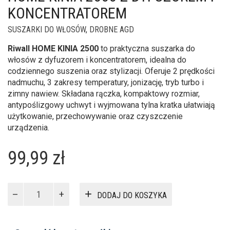
KONCENTRATOREM
SUSZARKI DO WŁOSÓW
,
DROBNE AGD
Riwall HOME KINIA 2500
to praktyczna suszarka do
włosów z dyfuzorem i koncentratorem, idealna do
codziennego suszenia oraz stylizacji. Oferuje 2 prędkości
nadmuchu, 3 zakresy temperatury, jonizację, tryb turbo i
zimny nawiew. Składana rączka, kompaktowy rozmiar,
antypoślizgowy uchwyt i wyjmowana tylna kratka ułatwiają
użytkowanie, przechowywanie oraz czyszczenie
urządzenia.
99,99
zł
ilość
DODAJ DO KOSZYKA
Suszarka
do
włosów