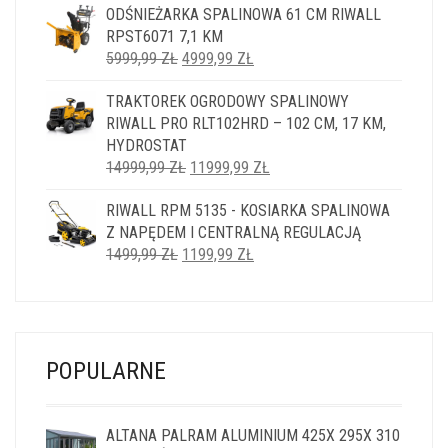
ODŚNIEŻARKA SPALINOWA 61 CM RIWALL
RPST6071 7,1 KM
PIERWOTNA
AKTUALNA
5999,99
ZŁ
4999,99
ZŁ
CENA
CENA
TRAKTOREK OGRODOWY SPALINOWY
WYNOSIŁA:
WYNOSI:
RIWALL PRO RLT102HRD – 102 CM, 17 KM,
5999,99 ZŁ.
4999,99 ZŁ.
HYDROSTAT
PIERWOTNA
AKTUALNA
14999,99
ZŁ
11999,99
ZŁ
CENA
CENA
RIWALL RPM 5135 - KOSIARKA SPALINOWA
WYNOSIŁA:
WYNOSI:
Z NAPĘDEM I CENTRALNĄ REGULACJĄ
14999,99 ZŁ.
11999,99 ZŁ.
PIERWOTNA
AKTUALNA
1499,99
ZŁ
1199,99
ZŁ
CENA
CENA
WYNOSIŁA:
WYNOSI:
1499,99 ZŁ.
1199,99 ZŁ.
POPULARNE
ALTANA PALRAM ALUMINIUM 425X 295X 310