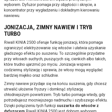
wyborem. Dyfuzor pomaga przy objętości i skręcie, a
koncentrator przy wygładzeniu i dokładnym kierowaniu
nawiewu.
JONIZACJA, ZIMNY NAWIEW I TRYB
TURBO
Riwall KINIA 2500 oferuje funkcję jonizacji, która pomaga
ograniczyć elektryzowanie się włosów i ułatwia uzyskanie
gładszego efektu po suszeniu. To szczególnie przydatne
przy włosach suchych, puszących się, cienkich albo takich,
które trudno ujarzmić po myciu. Jonizacja wspiera
codzienną stylizację i sprawia, że włosy mogą wyglądać
bardziej miękko oraz schludnie.
Zimny nawiew przydaje się na końcu suszenia, gdy chcesz
utrwalić ułożenie fryzury i domknąć stylizację
chłodniejszym powietrzem. Tryb turbo pomaga wtedy, gdy
potrzebujesz mocniejszego nadmuchu i szybszego efektu.
Dzięki połączeniu tych funkcji
suszarka do włosów z
dyfuzorem
Riwall KINIA 2500 jest dobrym wyborem