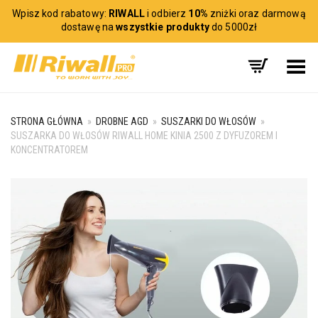
Wpisz kod rabatowy:
RIWALL
i odbierz
10%
zniżki oraz darmową
dostawę na
wszystkie produkty
do 5000zł
Toggle Menu
STRONA GŁÓWNA
»
DROBNE AGD
»
SUSZARKI DO WŁOSÓW
»
SUSZARKA DO WŁOSÓW RIWALL HOME KINIA 2500 Z DYFUZOREM I
KONCENTRATOREM