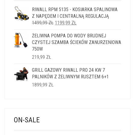
RIWALL RPM 5135 - KOSIARKA SPALINOWA
Z NAPĘDEM I CENTRALNĄ REGULACJĄ
PIERWOTNA
AKTUALNA
1499,99
ZŁ
1199,99
ZŁ
CENA
CENA
ŻELIWNA POMPA DO WODY BRUDNEJ
WYNOSIŁA:
WYNOSI:
CZYSTEJ SZAMBA ŚCIEKÓW ZANURZENIOWA
1499,99 ZŁ.
1199,99 ZŁ.
750W
219,99
ZŁ
GRILL GAZOWY RIWALL PRO 24 KW 7
PALNIKÓW Z ŻELIWNYM RUSZTEM 6+1
1899,99
ZŁ
ON-SALE