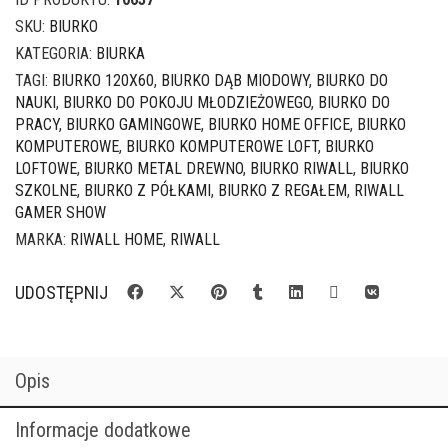
SHOW
z
SKU:
BIURKO
regałem
KATEGORIA:
BIURKA
120x60
TAGI:
BIURKO 120X60
,
BIURKO DĄB MIODOWY
,
BIURKO DO
cm
NAUKI
,
BIURKO DO POKOJU MŁODZIEŻOWEGO
,
BIURKO DO
PRACY
,
BIURKO GAMINGOWE
,
BIURKO HOME OFFICE
,
BIURKO
KOMPUTEROWE
,
BIURKO KOMPUTEROWE LOFT
,
BIURKO
LOFTOWE
,
BIURKO METAL DREWNO
,
BIURKO RIWALL
,
BIURKO
SZKOLNE
,
BIURKO Z PÓŁKAMI
,
BIURKO Z REGAŁEM
,
RIWALL
GAMER SHOW
MARKA:
RIWALL HOME
,
RIWALL
UDOSTĘPNIJ
Opis
Informacje dodatkowe