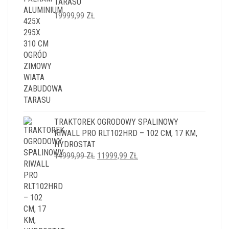
TARASU
19999,99
ZŁ
TRAKTOREK OGRODOWY SPALINOWY
RIWALL PRO RLT102HRD – 102 CM, 17 KM,
HYDROSTAT
PIERWOTNA
AKTUALNA
14999,99
ZŁ
11999,99
ZŁ
CENA
CENA
WYNOSIŁA:
WYNOSI:
14999,99 ZŁ.
11999,99 ZŁ.