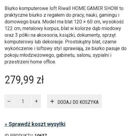
Biurko komputerowe loft Riwall HOME GAMER SHOW to
praktyczne biurko z regałem do pracy, nauki, gamingu i
domowego biura. Model ma blat 120 × 60 cm, wysokość
122 cm, metalowy korpus, blat w kolorze dąb miodowy
oraz 3 półki na akcesoria, książki, dokumenty, sprzęt
komputerowy lub dekoracje. Prostokątny blat, czarne
wykończenie i loftowy styl sprawiają, że biurko pasuje do
pokoju młodzieżowego, gabinetu, salonu, sypialni i
przestrzeni home office.
279,99
zł
ilość
DODAJ DO KOSZYKA
Biurko
komputerowe
loft
» Sprawdź koszt wysyłki
Riwall
GAMER
ID PRODUKTU:
10637