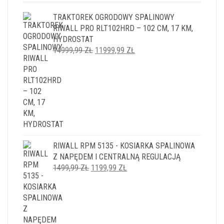
TRAKTOREK OGRODOWY SPALINOWY
RIWALL PRO RLT102HRD – 102 CM, 17 KM,
HYDROSTAT
PIERWOTNA
AKTUALNA
14999,99
ZŁ
11999,99
ZŁ
CENA
CENA
WYNOSIŁA:
WYNOSI:
14999,99 ZŁ.
11999,99 ZŁ.
RIWALL RPM 5135 - KOSIARKA SPALINOWA
Z NAPĘDEM I CENTRALNĄ REGULACJĄ
PIERWOTNA
AKTUALNA
1499,99
ZŁ
1199,99
ZŁ
CENA
CENA
WYNOSIŁA:
WYNOSI:
1499,99 ZŁ.
1199,99 ZŁ.