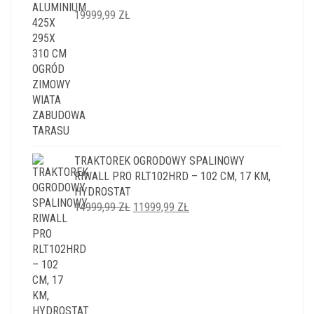
19999,99
ZŁ
TRAKTOREK OGRODOWY SPALINOWY
RIWALL PRO RLT102HRD – 102 CM, 17 KM,
HYDROSTAT
PIERWOTNA
AKTUALNA
14999,99
ZŁ
11999,99
ZŁ
CENA
CENA
WYNOSIŁA:
WYNOSI:
14999,99 ZŁ.
11999,99 ZŁ.