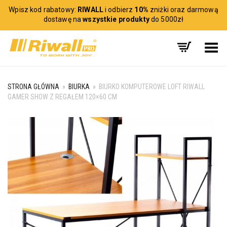
Wpisz kod rabatowy:
RIWALL
i odbierz
10%
zniżki oraz darmową
dostawę na
wszystkie produkty
do 5000zł
Toggle Menu
STRONA GŁÓWNA
»
BIURKA
»
BIURKO KOMPUTEROWE LOFT RIWALL
GAMER SHOW Z REGAŁEM 120×60 CM