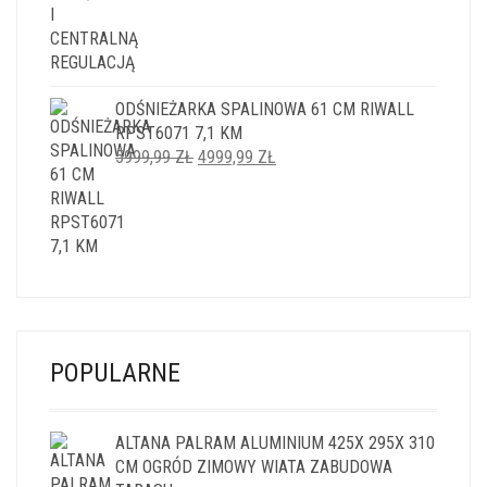
ODŚNIEŻARKA SPALINOWA 61 CM RIWALL
RPST6071 7,1 KM
PIERWOTNA
AKTUALNA
5999,99
ZŁ
4999,99
ZŁ
CENA
CENA
WYNOSIŁA:
WYNOSI:
5999,99 ZŁ.
4999,99 ZŁ.
POPULARNE
ALTANA PALRAM ALUMINIUM 425X 295X 310
CM OGRÓD ZIMOWY WIATA ZABUDOWA