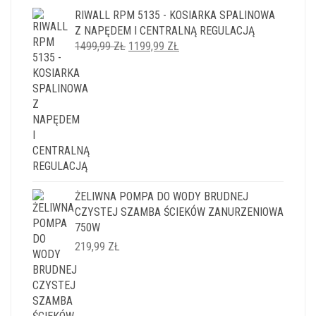
RIWALL RPM 5135 - KOSIARKA SPALINOWA
Z NAPĘDEM I CENTRALNĄ REGULACJĄ
PIERWOTNA
AKTUALNA
1499,99
ZŁ
1199,99
ZŁ
CENA
CENA
WYNOSIŁA:
WYNOSI:
1499,99 ZŁ.
1199,99 ZŁ.
ŻELIWNA POMPA DO WODY BRUDNEJ
CZYSTEJ SZAMBA ŚCIEKÓW ZANURZENIOWA
750W
219,99
ZŁ