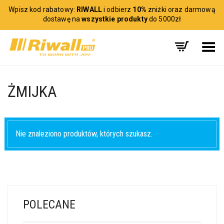
Wpisz kod rabatowy:
RIWALL
i odbierz
10%
zniżki oraz darmową
dostawę na
wszystkie produkty
do 5000zł
Toggle Menu
ŻMIJKA
Nie znaleziono produktów, których szukasz.
POLECANE