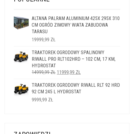
ALTANA PALRAM ALUMINIUM 425X 295X 310
CM OGRÓD ZIMOWY WIATA ZABUDOWA
TARASU
19999,99
ZŁ
TRAKTOREK OGRODOWY SPALINOWY
RIWALL PRO RLT102HRD – 102 CM, 17 KM,
HYDROSTAT
PIERWOTNA
AKTUALNA
14999,99
ZŁ
11999,99
ZŁ
CENA
CENA
TRAKTOREK OGRODOWY RIWALL RLT 92 HRD
WYNOSIŁA:
WYNOSI:
92 CM 245 L HYDROSTAT
14999,99 ZŁ.
11999,99 ZŁ.
9999,99
ZŁ