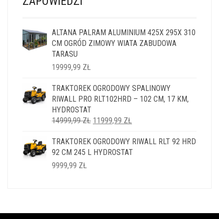
ZAPOWIEDZI
ALTANA PALRAM ALUMINIUM 425X 295X 310
CM OGRÓD ZIMOWY WIATA ZABUDOWA
TARASU
19999,99
ZŁ
TRAKTOREK OGRODOWY SPALINOWY
RIWALL PRO RLT102HRD – 102 CM, 17 KM,
HYDROSTAT
PIERWOTNA
AKTUALNA
14999,99
ZŁ
11999,99
ZŁ
CENA
CENA
TRAKTOREK OGRODOWY RIWALL RLT 92 HRD
WYNOSIŁA:
WYNOSI:
92 CM 245 L HYDROSTAT
14999,99 ZŁ.
11999,99 ZŁ.
9999,99
ZŁ