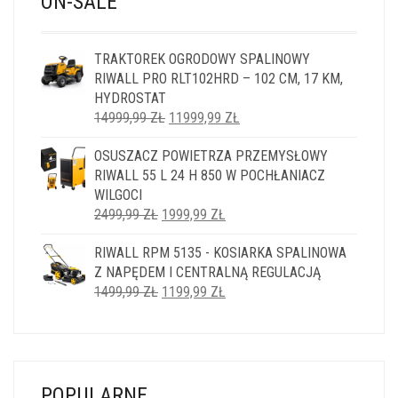
ON-SALE
TRAKTOREK OGRODOWY SPALINOWY
RIWALL PRO RLT102HRD – 102 CM, 17 KM,
HYDROSTAT
PIERWOTNA
AKTUALNA
14999,99
ZŁ
11999,99
ZŁ
CENA
CENA
OSUSZACZ POWIETRZA PRZEMYSŁOWY
WYNOSIŁA:
WYNOSI:
RIWALL 55 L 24 H 850 W POCHŁANIACZ
14999,99 ZŁ.
11999,99 ZŁ.
WILGOCI
PIERWOTNA
AKTUALNA
2499,99
ZŁ
1999,99
ZŁ
CENA
CENA
RIWALL RPM 5135 - KOSIARKA SPALINOWA
WYNOSIŁA:
WYNOSI:
Z NAPĘDEM I CENTRALNĄ REGULACJĄ
2499,99 ZŁ.
1999,99 ZŁ.
PIERWOTNA
AKTUALNA
1499,99
ZŁ
1199,99
ZŁ
CENA
CENA
WYNOSIŁA:
WYNOSI:
1499,99 ZŁ.
1199,99 ZŁ.
POPULARNE