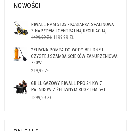
NOWOŚCI
RIWALL RPM 5135 - KOSIARKA SPALINOWA
Z NAPĘDEM I CENTRALNĄ REGULACJĄ
PIERWOTNA
AKTUALNA
1499,99
ZŁ
1199,99
ZŁ
CENA
CENA
ŻELIWNA POMPA DO WODY BRUDNEJ
WYNOSIŁA:
WYNOSI:
CZYSTEJ SZAMBA ŚCIEKÓW ZANURZENIOWA
1499,99 ZŁ.
1199,99 ZŁ.
750W
219,99
ZŁ
GRILL GAZOWY RIWALL PRO 24 KW 7
PALNIKÓW Z ŻELIWNYM RUSZTEM 6+1
1899,99
ZŁ