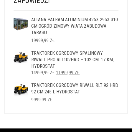
ZAPOWIEDZI
ALTANA PALRAM ALUMINIUM 425X 295X 310
CM OGRÓD ZIMOWY WIATA ZABUDOWA
TARASU
19999,99
ZŁ
TRAKTOREK OGRODOWY SPALINOWY
RIWALL PRO RLT102HRD – 102 CM, 17 KM,
HYDROSTAT
PIERWOTNA
AKTUALNA
14999,99
ZŁ
11999,99
ZŁ
CENA
CENA
TRAKTOREK OGRODOWY RIWALL RLT 92 HRD
WYNOSIŁA:
WYNOSI:
92 CM 245 L HYDROSTAT
14999,99 ZŁ.
11999,99 ZŁ.
9999,99
ZŁ