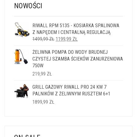
NOWOŚCI
RIWALL RPM 5135 - KOSIARKA SPALINOWA
Z NAPĘDEM I CENTRALNĄ REGULACJĄ
PIERWOTNA
AKTUALNA
1499,99
ZŁ
1199,99
ZŁ
CENA
CENA
ŻELIWNA POMPA DO WODY BRUDNEJ
WYNOSIŁA:
WYNOSI:
CZYSTEJ SZAMBA ŚCIEKÓW ZANURZENIOWA
1499,99 ZŁ.
1199,99 ZŁ.
750W
219,99
ZŁ
GRILL GAZOWY RIWALL PRO 24 KW 7
PALNIKÓW Z ŻELIWNYM RUSZTEM 6+1
1899,99
ZŁ