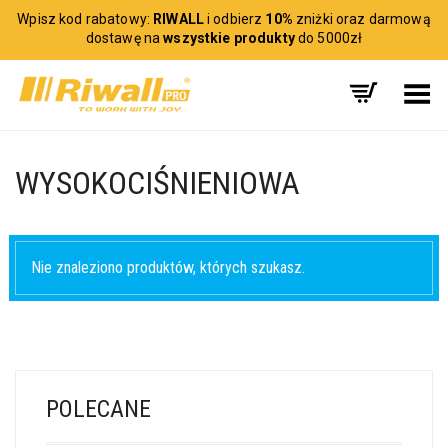
Wpisz kod rabatowy:
RIWALL
i odbierz
10%
zniżki oraz darmową
dostawę na
wszystkie produkty
do 5000zł
Toggle Menu
WYSOKOCIŚNIENIOWA
Nie znaleziono produktów, których szukasz.
POLECANE