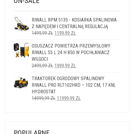
ON-SALE
RIWALL RPM 5135 - KOSIARKA SPALINOWA
Z NAPĘDEM I CENTRALNĄ REGULACJĄ
PIERWOTNA
AKTUALNA
1499,99
ZŁ
1199,99
ZŁ
CENA
CENA
OSUSZACZ POWIETRZA PRZEMYSŁOWY
WYNOSIŁA:
WYNOSI:
RIWALL 55 L 24 H 850 W POCHŁANIACZ
1499,99 ZŁ.
1199,99 ZŁ.
WILGOCI
PIERWOTNA
AKTUALNA
2499,99
ZŁ
1999,99
ZŁ
CENA
CENA
TRAKTOREK OGRODOWY SPALINOWY
WYNOSIŁA:
WYNOSI:
RIWALL PRO RLT102HRD – 102 CM, 17 KM,
2499,99 ZŁ.
1999,99 ZŁ.
HYDROSTAT
PIERWOTNA
AKTUALNA
14999,99
ZŁ
11999,99
ZŁ
CENA
CENA
WYNOSIŁA:
WYNOSI:
14999,99 ZŁ.
11999,99 ZŁ.
POPULARNE