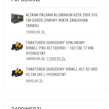
ALTANA PALRAM ALUMINIUM 425X 295X 310
CM OGRÓD ZIMOWY WIATA ZABUDOWA
TARASU
19999,99
ZŁ
TRAKTOREK OGRODOWY SPALINOWY
RIWALL PRO RLT102HRD – 102 CM, 17 KM,
HYDROSTAT
PIERWOTNA
AKTUALNA
14999,99
ZŁ
11999,99
ZŁ
CENA
CENA
TRAKTOREK OGRODOWY RIWALL RLT 92 HRD
WYNOSIŁA:
WYNOSI:
92 CM 245 L HYDROSTAT
14999,99 ZŁ.
11999,99 ZŁ.
9999,99
ZŁ