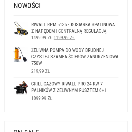
NOWOŚCI
RIWALL RPM 5135 - KOSIARKA SPALINOWA
Z NAPĘDEM I CENTRALNĄ REGULACJĄ
PIERWOTNA
AKTUALNA
1499,99
ZŁ
1199,99
ZŁ
CENA
CENA
ŻELIWNA POMPA DO WODY BRUDNEJ
WYNOSIŁA:
WYNOSI:
CZYSTEJ SZAMBA ŚCIEKÓW ZANURZENIOWA
1499,99 ZŁ.
1199,99 ZŁ.
750W
219,99
ZŁ
GRILL GAZOWY RIWALL PRO 24 KW 7
PALNIKÓW Z ŻELIWNYM RUSZTEM 6+1
1899,99
ZŁ