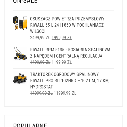
ON-SALE
OSUSZACZ POWIETRZA PRZEMYSŁOWY
RIWALL 55 L 24 H 850 W POCHŁANIACZ
WILGOCI
PIERWOTNA
AKTUALNA
2499,99
ZŁ
1999,99
ZŁ
CENA
CENA
RIWALL RPM 5135 - KOSIARKA SPALINOWA
WYNOSIŁA:
WYNOSI:
Z NAPĘDEM I CENTRALNĄ REGULACJĄ
2499,99 ZŁ.
1999,99 ZŁ.
PIERWOTNA
AKTUALNA
1499,99
ZŁ
1199,99
ZŁ
CENA
CENA
TRAKTOREK OGRODOWY SPALINOWY
WYNOSIŁA:
WYNOSI:
RIWALL PRO RLT102HRD – 102 CM, 17 KM,
1499,99 ZŁ.
1199,99 ZŁ.
HYDROSTAT
PIERWOTNA
AKTUALNA
14999,99
ZŁ
11999,99
ZŁ
CENA
CENA
WYNOSIŁA:
WYNOSI:
14999,99 ZŁ.
11999,99 ZŁ.
POPULARNE