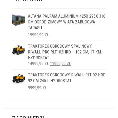
ALTANA PALRAM ALUMINIUM 425X 295X 310
CM OGRÓD ZIMOWY WIATA ZABUDOWA
TARASU
19999,99
ZŁ
TRAKTOREK OGRODOWY SPALINOWY
RIWALL PRO RLT102HRD – 102 CM, 17 KM,
HYDROSTAT
PIERWOTNA
AKTUALNA
14999,99
ZŁ
11999,99
ZŁ
CENA
CENA
TRAKTOREK OGRODOWY RIWALL RLT 92 HRD
WYNOSIŁA:
WYNOSI:
92 CM 245 L HYDROSTAT
14999,99 ZŁ.
11999,99 ZŁ.
9999,99
ZŁ