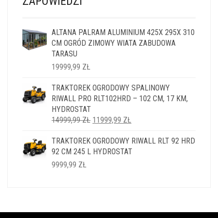
ZAPOWIEDZI
ALTANA PALRAM ALUMINIUM 425X 295X 310
CM OGRÓD ZIMOWY WIATA ZABUDOWA
TARASU
19999,99
ZŁ
TRAKTOREK OGRODOWY SPALINOWY
RIWALL PRO RLT102HRD – 102 CM, 17 KM,
HYDROSTAT
PIERWOTNA
AKTUALNA
14999,99
ZŁ
11999,99
ZŁ
CENA
CENA
TRAKTOREK OGRODOWY RIWALL RLT 92 HRD
WYNOSIŁA:
WYNOSI:
92 CM 245 L HYDROSTAT
14999,99 ZŁ.
11999,99 ZŁ.
9999,99
ZŁ