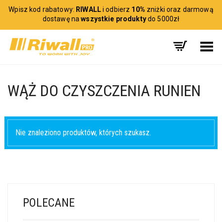
Wpisz kod rabatowy:
RIWALL
i odbierz
10%
zniżki oraz darmową
dostawę na
wszystkie produkty
do 5000zł
Toggle Menu
WĄŻ DO CZYSZCZENIA RUNIEN
Nie znaleziono produktów, których szukasz.
POLECANE