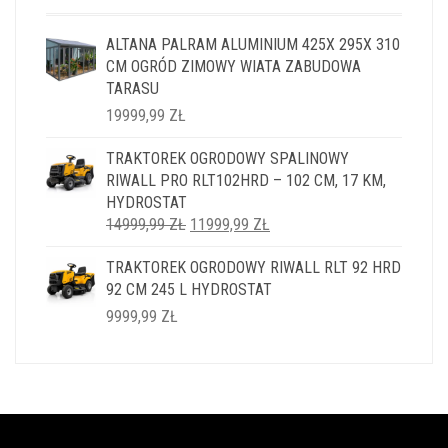
ALTANA PALRAM ALUMINIUM 425X 295X 310
CM OGRÓD ZIMOWY WIATA ZABUDOWA
TARASU
19999,99
ZŁ
TRAKTOREK OGRODOWY SPALINOWY
RIWALL PRO RLT102HRD – 102 CM, 17 KM,
HYDROSTAT
PIERWOTNA
AKTUALNA
14999,99
ZŁ
11999,99
ZŁ
CENA
CENA
TRAKTOREK OGRODOWY RIWALL RLT 92 HRD
WYNOSIŁA:
WYNOSI:
92 CM 245 L HYDROSTAT
14999,99 ZŁ.
11999,99 ZŁ.
9999,99
ZŁ