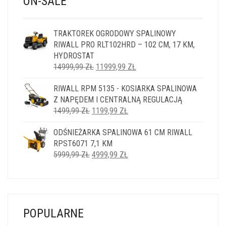
ON-SALE
TRAKTOREK OGRODOWY SPALINOWY
RIWALL PRO RLT102HRD – 102 CM, 17 KM,
HYDROSTAT
PIERWOTNA
AKTUALNA
14999,99
ZŁ
11999,99
ZŁ
CENA
CENA
RIWALL RPM 5135 - KOSIARKA SPALINOWA
WYNOSIŁA:
WYNOSI:
Z NAPĘDEM I CENTRALNĄ REGULACJĄ
14999,99 ZŁ.
11999,99 ZŁ.
PIERWOTNA
AKTUALNA
1499,99
ZŁ
1199,99
ZŁ
CENA
CENA
ODŚNIEŻARKA SPALINOWA 61 CM RIWALL
WYNOSIŁA:
WYNOSI:
RPST6071 7,1 KM
1499,99 ZŁ.
1199,99 ZŁ.
PIERWOTNA
AKTUALNA
5999,99
ZŁ
4999,99
ZŁ
CENA
CENA
WYNOSIŁA:
WYNOSI:
5999,99 ZŁ.
4999,99 ZŁ.
POPULARNE