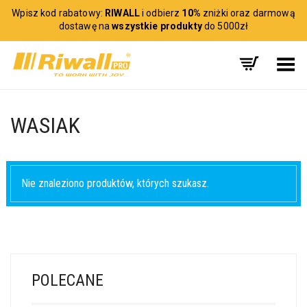
Wpisz kod rabatowy:
RIWALL
i odbierz
10%
zniżki oraz darmową
dostawę na
wszystkie produkty
do 5000zł
Toggle Menu
WASIAK
Nie znaleziono produktów, których szukasz.
POLECANE