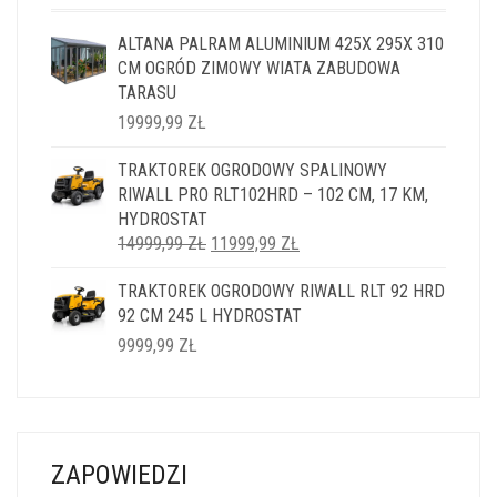
ALTANA PALRAM ALUMINIUM 425X 295X 310
CM OGRÓD ZIMOWY WIATA ZABUDOWA
TARASU
19999,99
ZŁ
TRAKTOREK OGRODOWY SPALINOWY
RIWALL PRO RLT102HRD – 102 CM, 17 KM,
HYDROSTAT
PIERWOTNA
AKTUALNA
14999,99
ZŁ
11999,99
ZŁ
CENA
CENA
TRAKTOREK OGRODOWY RIWALL RLT 92 HRD
WYNOSIŁA:
WYNOSI:
92 CM 245 L HYDROSTAT
14999,99 ZŁ.
11999,99 ZŁ.
9999,99
ZŁ
ZAPOWIEDZI