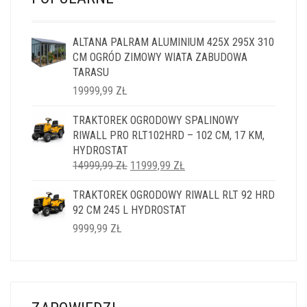
ALTANA PALRAM ALUMINIUM 425X 295X 310
CM OGRÓD ZIMOWY WIATA ZABUDOWA
TARASU
19999,99
ZŁ
TRAKTOREK OGRODOWY SPALINOWY
RIWALL PRO RLT102HRD – 102 CM, 17 KM,
HYDROSTAT
PIERWOTNA
AKTUALNA
14999,99
ZŁ
11999,99
ZŁ
CENA
CENA
TRAKTOREK OGRODOWY RIWALL RLT 92 HRD
WYNOSIŁA:
WYNOSI:
92 CM 245 L HYDROSTAT
14999,99 ZŁ.
11999,99 ZŁ.
9999,99
ZŁ