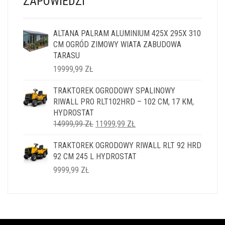
ZAPOWIEDZI
ALTANA PALRAM ALUMINIUM 425X 295X 310
CM OGRÓD ZIMOWY WIATA ZABUDOWA
TARASU
19999,99
ZŁ
TRAKTOREK OGRODOWY SPALINOWY
RIWALL PRO RLT102HRD – 102 CM, 17 KM,
HYDROSTAT
PIERWOTNA
AKTUALNA
14999,99
ZŁ
11999,99
ZŁ
CENA
CENA
TRAKTOREK OGRODOWY RIWALL RLT 92 HRD
WYNOSIŁA:
WYNOSI:
92 CM 245 L HYDROSTAT
14999,99 ZŁ.
11999,99 ZŁ.
9999,99
ZŁ