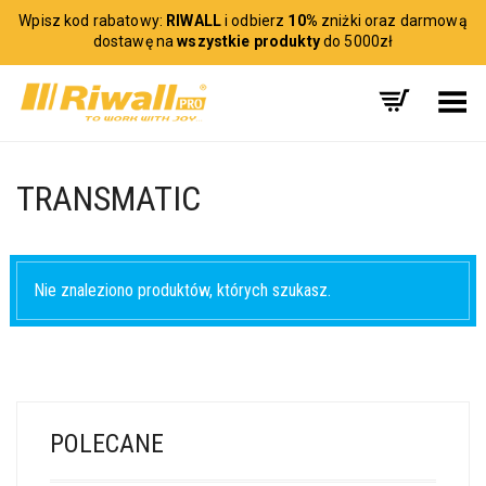
Wpisz kod rabatowy:
RIWALL
i odbierz
10%
zniżki oraz darmową
dostawę na
wszystkie produkty
do 5000zł
Toggle Menu
TRANSMATIC
Nie znaleziono produktów, których szukasz.
POLECANE