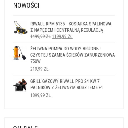
NOWOŚCI
RIWALL RPM 5135 - KOSIARKA SPALINOWA
Z NAPĘDEM I CENTRALNĄ REGULACJĄ
PIERWOTNA
AKTUALNA
1499,99
ZŁ
1199,99
ZŁ
CENA
CENA
ŻELIWNA POMPA DO WODY BRUDNEJ
WYNOSIŁA:
WYNOSI:
CZYSTEJ SZAMBA ŚCIEKÓW ZANURZENIOWA
1499,99 ZŁ.
1199,99 ZŁ.
750W
219,99
ZŁ
GRILL GAZOWY RIWALL PRO 24 KW 7
PALNIKÓW Z ŻELIWNYM RUSZTEM 6+1
1899,99
ZŁ