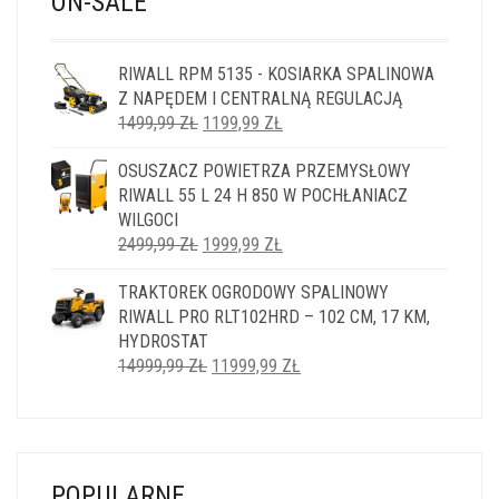
ON-SALE
RIWALL RPM 5135 - KOSIARKA SPALINOWA
Z NAPĘDEM I CENTRALNĄ REGULACJĄ
PIERWOTNA
AKTUALNA
1499,99
ZŁ
1199,99
ZŁ
CENA
CENA
OSUSZACZ POWIETRZA PRZEMYSŁOWY
WYNOSIŁA:
WYNOSI:
RIWALL 55 L 24 H 850 W POCHŁANIACZ
1499,99 ZŁ.
1199,99 ZŁ.
WILGOCI
PIERWOTNA
AKTUALNA
2499,99
ZŁ
1999,99
ZŁ
CENA
CENA
TRAKTOREK OGRODOWY SPALINOWY
WYNOSIŁA:
WYNOSI:
RIWALL PRO RLT102HRD – 102 CM, 17 KM,
2499,99 ZŁ.
1999,99 ZŁ.
HYDROSTAT
PIERWOTNA
AKTUALNA
14999,99
ZŁ
11999,99
ZŁ
CENA
CENA
WYNOSIŁA:
WYNOSI:
14999,99 ZŁ.
11999,99 ZŁ.
POPULARNE