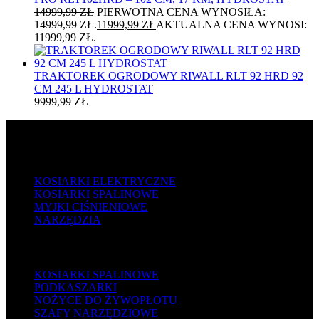
14999,99
ZŁ
PIERWOTNA CENA WYNOSIŁA:
14999,99 ZŁ.
11999,99
ZŁ
AKTUALNA CENA WYNOSI:
11999,99 ZŁ.
TRAKTOREK OGRODOWY RIWALL RLT 92 HRD 92
CM 245 L HYDROSTAT
9999,99
ZŁ
POPULARNE
KOSIARKI ELEKTRYCZNE
KOSIARKI SPALINOWE
MYJKI CIŚNIENIOWE
NARZĘDZIA
BESTSELLERY
KOSIARKI SPALINOWE
PODKASZARKI
NOŻYCE DO ŻYWOPŁOTU
SZAFY NARZĘDZIOWE