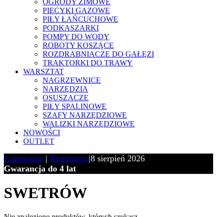
OGRODY ZIMOWE
PIECYKI GAZOWE
PIŁY ŁAŃCUCHOWE
PODKASZARKI
POMPY DO WODY
ROBOTY KOSZĄCE
ROZDRABNIACZE DO GAŁĘZI
TRAKTORKI DO TRAWY
WARSZTAT
NAGRZEWNICE
NARZĘDZIA
OSUSZACZE
PIŁY SPALINOWE
SZAFY NARZĘDZIOWE
WALIZKI NARZĘDZIOWE
NOWOŚCI
OUTLET
Logowanie
|
Rejestracja
|
8 sierpień 2026
Gwarancja do 4 lat
SWETRÓW
Nie znaleziono produktów, których szukasz.