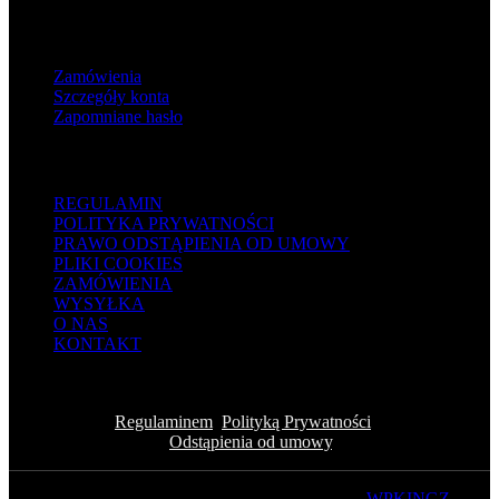
MOJE KONTO
Zamówienia
Szczegóły konta
Zapomniane hasło
INFORMACJE
REGULAMIN
POLITYKA PRYWATNOŚCI
PRAWO ODSTĄPIENIA OD UMOWY
PLIKI COOKIES
ZAMÓWIENIA
WYSYŁKA
O NAS
KONTAKT
Niniejszy Panel Klienta daje klientom kontrolę nad zamówieniem i
procesem realizacji zamówienia. Dbamy też o Twoje prawa.
Zapoznaj się z
Regulaminem
,
Polityką Prywatności
oraz
informacjami na temat
Odstąpienia od umowy
.
COPYRIGHT (C) RIWALL-PRO.PL | realizacja:
WPKINGZ