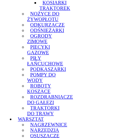
KOSIARKI
TRAKTOREK
NOŻYCE DO
ŻYWOPŁOTU
ODKURZACZE
ODŚNIEŻARKI
OGRODY
ZIMOWE
PIECYKI
GAZOWE
PIŁY
ŁAŃCUCHOWE
PODKASZARKI
POMPY DO
WODY
ROBOTY
KOSZĄCE
ROZDRABNIACZE
DO GAŁĘZI
TRAKTORKI
DO TRAWY
WARSZTAT
NAGRZEWNICE
NARZĘDZIA
OSUSZACZE