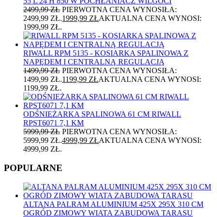
55 L 24 H 850 W POCHŁANIACZ WILGOCI
2499,99
ZŁ
PIERWOTNA CENA WYNOSIŁA:
2499,99 ZŁ.
1999,99
ZŁ
AKTUALNA CENA WYNOSI:
1999,99 ZŁ.
RIWALL RPM 5135 - KOSIARKA SPALINOWA Z
NAPĘDEM I CENTRALNĄ REGULACJĄ
1499,99
ZŁ
PIERWOTNA CENA WYNOSIŁA:
1499,99 ZŁ.
1199,99
ZŁ
AKTUALNA CENA WYNOSI:
1199,99 ZŁ.
ODŚNIEŻARKA SPALINOWA 61 CM RIWALL
RPST6071 7,1 KM
5999,99
ZŁ
PIERWOTNA CENA WYNOSIŁA:
5999,99 ZŁ.
4999,99
ZŁ
AKTUALNA CENA WYNOSI:
4999,99 ZŁ.
POPULARNE
ALTANA PALRAM ALUMINIUM 425X 295X 310 CM
OGRÓD ZIMOWY WIATA ZABUDOWA TARASU