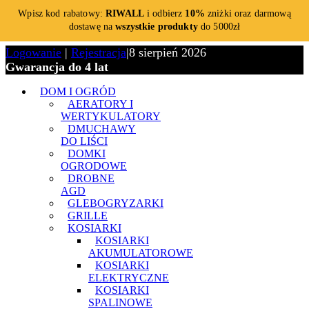
Wpisz kod rabatowy:
RIWALL
i odbierz
10%
zniżki oraz darmową
dostawę na
wszystkie produkty
do 5000zł
Logowanie
|
Rejestracja
|
8 sierpień 2026
Gwarancja do 4 lat
DOM I OGRÓD
AERATORY I
WERTYKULATORY
DMUCHAWY
DO LIŚCI
DOMKI
OGRODOWE
DROBNE
AGD
GLEBOGRYZARKI
GRILLE
KOSIARKI
KOSIARKI
AKUMULATOROWE
KOSIARKI
ELEKTRYCZNE
KOSIARKI
SPALINOWE