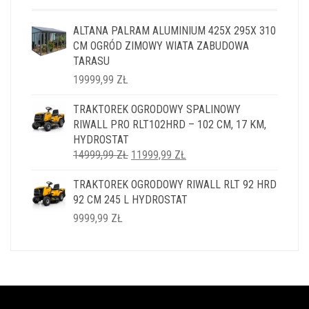
ALTANA PALRAM ALUMINIUM 425X 295X 310
CM OGRÓD ZIMOWY WIATA ZABUDOWA
TARASU
19999,99
ZŁ
TRAKTOREK OGRODOWY SPALINOWY
RIWALL PRO RLT102HRD – 102 CM, 17 KM,
HYDROSTAT
PIERWOTNA
AKTUALNA
14999,99
ZŁ
11999,99
ZŁ
CENA
CENA
TRAKTOREK OGRODOWY RIWALL RLT 92 HRD
WYNOSIŁA:
WYNOSI:
92 CM 245 L HYDROSTAT
14999,99 ZŁ.
11999,99 ZŁ.
9999,99
ZŁ