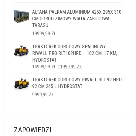
ALTANA PALRAM ALUMINIUM 425X 295X 310
CM OGRÓD ZIMOWY WIATA ZABUDOWA
TARASU
19999,99
ZŁ
TRAKTOREK OGRODOWY SPALINOWY
RIWALL PRO RLT102HRD – 102 CM, 17 KM,
HYDROSTAT
PIERWOTNA
AKTUALNA
14999,99
ZŁ
11999,99
ZŁ
CENA
CENA
TRAKTOREK OGRODOWY RIWALL RLT 92 HRD
WYNOSIŁA:
WYNOSI:
92 CM 245 L HYDROSTAT
14999,99 ZŁ.
11999,99 ZŁ.
9999,99
ZŁ
ZAPOWIEDZI