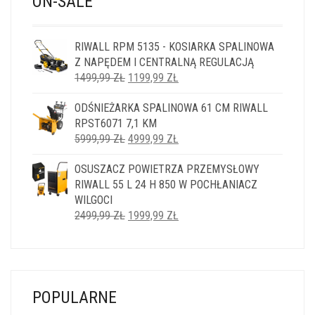
ON-SALE
RIWALL RPM 5135 - KOSIARKA SPALINOWA
Z NAPĘDEM I CENTRALNĄ REGULACJĄ
PIERWOTNA
AKTUALNA
1499,99
ZŁ
1199,99
ZŁ
CENA
CENA
ODŚNIEŻARKA SPALINOWA 61 CM RIWALL
WYNOSIŁA:
WYNOSI:
RPST6071 7,1 KM
1499,99 ZŁ.
1199,99 ZŁ.
PIERWOTNA
AKTUALNA
5999,99
ZŁ
4999,99
ZŁ
CENA
CENA
OSUSZACZ POWIETRZA PRZEMYSŁOWY
WYNOSIŁA:
WYNOSI:
RIWALL 55 L 24 H 850 W POCHŁANIACZ
5999,99 ZŁ.
4999,99 ZŁ.
WILGOCI
PIERWOTNA
AKTUALNA
2499,99
ZŁ
1999,99
ZŁ
CENA
CENA
WYNOSIŁA:
WYNOSI:
2499,99 ZŁ.
1999,99 ZŁ.
POPULARNE