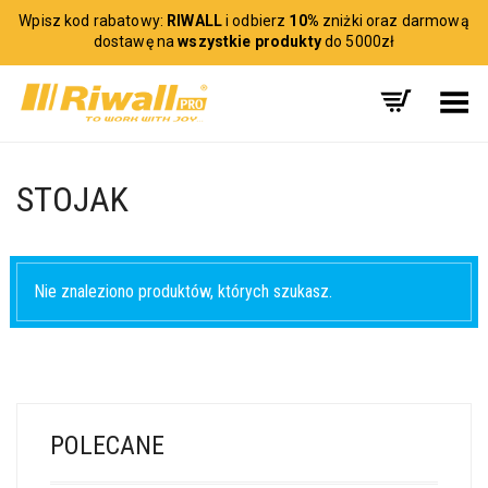
Wpisz kod rabatowy:
RIWALL
i odbierz
10%
zniżki oraz darmową
dostawę na
wszystkie produkty
do 5000zł
Toggle Menu
STOJAK
Nie znaleziono produktów, których szukasz.
POLECANE