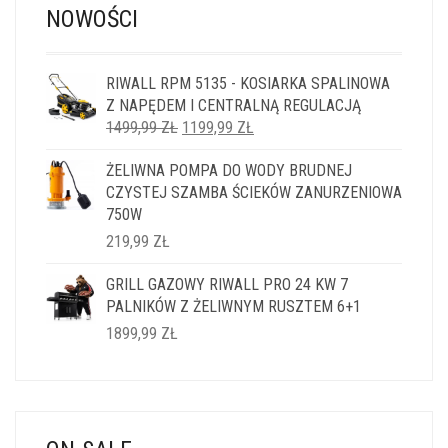
NOWOŚCI
RIWALL RPM 5135 - KOSIARKA SPALINOWA
Z NAPĘDEM I CENTRALNĄ REGULACJĄ
PIERWOTNA
AKTUALNA
1499,99
ZŁ
1199,99
ZŁ
CENA
CENA
ŻELIWNA POMPA DO WODY BRUDNEJ
WYNOSIŁA:
WYNOSI:
CZYSTEJ SZAMBA ŚCIEKÓW ZANURZENIOWA
1499,99 ZŁ.
1199,99 ZŁ.
750W
219,99
ZŁ
GRILL GAZOWY RIWALL PRO 24 KW 7
PALNIKÓW Z ŻELIWNYM RUSZTEM 6+1
1899,99
ZŁ