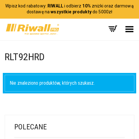
Wpisz kod rabatowy:
RIWALL
i odbierz
10%
zniżki oraz darmową
dostawę na
wszystkie produkty
do 5000zł
Toggle Menu
RLT92HRD
Nie znaleziono produktów, których szukasz.
POLECANE