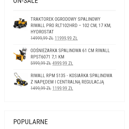
ON-SALE
TRAKTOREK OGRODOWY SPALINOWY
RIWALL PRO RLT102HRD – 102 CM, 17 KM,
HYDROSTAT
PIERWOTNA
AKTUALNA
14999,99
ZŁ
11999,99
ZŁ
CENA
CENA
ODŚNIEŻARKA SPALINOWA 61 CM RIWALL
WYNOSIŁA:
WYNOSI:
RPST6071 7,1 KM
14999,99 ZŁ.
11999,99 ZŁ.
PIERWOTNA
AKTUALNA
5999,99
ZŁ
4999,99
ZŁ
CENA
CENA
RIWALL RPM 5135 - KOSIARKA SPALINOWA
WYNOSIŁA:
WYNOSI:
Z NAPĘDEM I CENTRALNĄ REGULACJĄ
5999,99 ZŁ.
4999,99 ZŁ.
PIERWOTNA
AKTUALNA
1499,99
ZŁ
1199,99
ZŁ
CENA
CENA
WYNOSIŁA:
WYNOSI:
1499,99 ZŁ.
1199,99 ZŁ.
POPULARNE