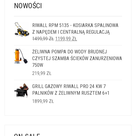
NOWOŚCI
RIWALL RPM 5135 - KOSIARKA SPALINOWA
Z NAPĘDEM I CENTRALNĄ REGULACJĄ
PIERWOTNA
AKTUALNA
1499,99
ZŁ
1199,99
ZŁ
CENA
CENA
ŻELIWNA POMPA DO WODY BRUDNEJ
WYNOSIŁA:
WYNOSI:
CZYSTEJ SZAMBA ŚCIEKÓW ZANURZENIOWA
1499,99 ZŁ.
1199,99 ZŁ.
750W
219,99
ZŁ
GRILL GAZOWY RIWALL PRO 24 KW 7
PALNIKÓW Z ŻELIWNYM RUSZTEM 6+1
1899,99
ZŁ