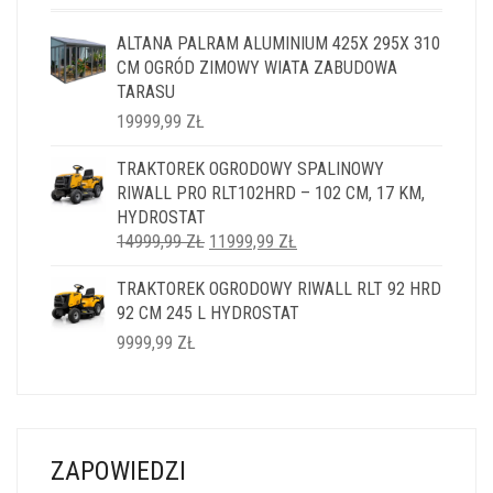
ALTANA PALRAM ALUMINIUM 425X 295X 310
CM OGRÓD ZIMOWY WIATA ZABUDOWA
TARASU
19999,99
ZŁ
TRAKTOREK OGRODOWY SPALINOWY
RIWALL PRO RLT102HRD – 102 CM, 17 KM,
HYDROSTAT
PIERWOTNA
AKTUALNA
14999,99
ZŁ
11999,99
ZŁ
CENA
CENA
TRAKTOREK OGRODOWY RIWALL RLT 92 HRD
WYNOSIŁA:
WYNOSI:
92 CM 245 L HYDROSTAT
14999,99 ZŁ.
11999,99 ZŁ.
9999,99
ZŁ
ZAPOWIEDZI