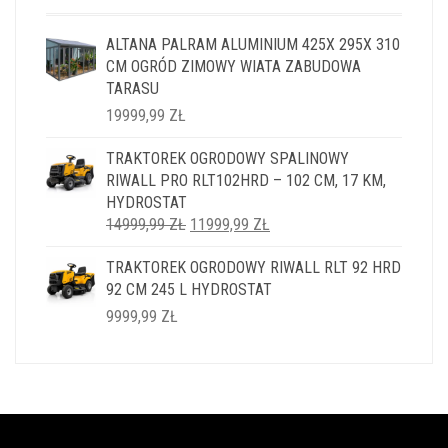
ALTANA PALRAM ALUMINIUM 425X 295X 310
CM OGRÓD ZIMOWY WIATA ZABUDOWA
TARASU
19999,99
ZŁ
TRAKTOREK OGRODOWY SPALINOWY
RIWALL PRO RLT102HRD – 102 CM, 17 KM,
HYDROSTAT
PIERWOTNA
AKTUALNA
14999,99
ZŁ
11999,99
ZŁ
CENA
CENA
TRAKTOREK OGRODOWY RIWALL RLT 92 HRD
WYNOSIŁA:
WYNOSI:
92 CM 245 L HYDROSTAT
14999,99 ZŁ.
11999,99 ZŁ.
9999,99
ZŁ