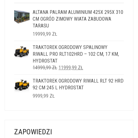
ALTANA PALRAM ALUMINIUM 425X 295X 310
CM OGRÓD ZIMOWY WIATA ZABUDOWA
TARASU
19999,99
ZŁ
TRAKTOREK OGRODOWY SPALINOWY
RIWALL PRO RLT102HRD – 102 CM, 17 KM,
HYDROSTAT
PIERWOTNA
AKTUALNA
14999,99
ZŁ
11999,99
ZŁ
CENA
CENA
TRAKTOREK OGRODOWY RIWALL RLT 92 HRD
WYNOSIŁA:
WYNOSI:
92 CM 245 L HYDROSTAT
14999,99 ZŁ.
11999,99 ZŁ.
9999,99
ZŁ
ZAPOWIEDZI