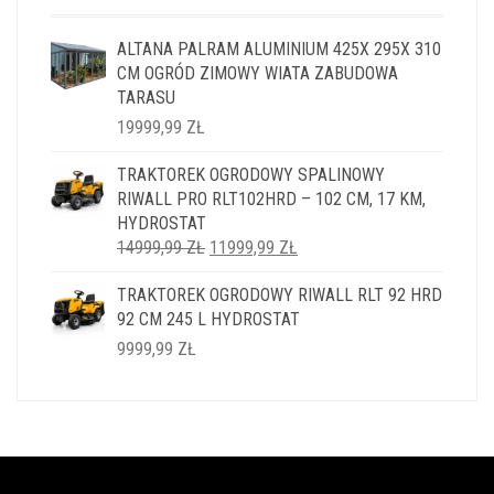
ALTANA PALRAM ALUMINIUM 425X 295X 310
CM OGRÓD ZIMOWY WIATA ZABUDOWA
TARASU
19999,99
ZŁ
TRAKTOREK OGRODOWY SPALINOWY
RIWALL PRO RLT102HRD – 102 CM, 17 KM,
HYDROSTAT
PIERWOTNA
AKTUALNA
14999,99
ZŁ
11999,99
ZŁ
CENA
CENA
TRAKTOREK OGRODOWY RIWALL RLT 92 HRD
WYNOSIŁA:
WYNOSI:
92 CM 245 L HYDROSTAT
14999,99 ZŁ.
11999,99 ZŁ.
9999,99
ZŁ