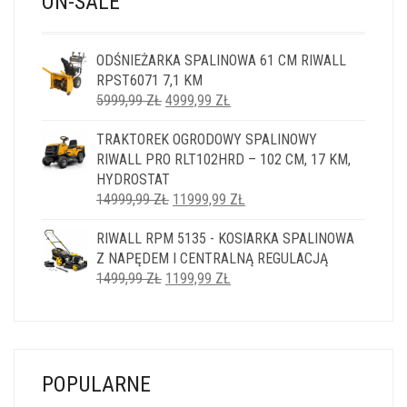
ON-SALE
ODŚNIEŻARKA SPALINOWA 61 CM RIWALL
RPST6071 7,1 KM
PIERWOTNA
AKTUALNA
5999,99
ZŁ
4999,99
ZŁ
CENA
CENA
TRAKTOREK OGRODOWY SPALINOWY
WYNOSIŁA:
WYNOSI:
RIWALL PRO RLT102HRD – 102 CM, 17 KM,
5999,99 ZŁ.
4999,99 ZŁ.
HYDROSTAT
PIERWOTNA
AKTUALNA
14999,99
ZŁ
11999,99
ZŁ
CENA
CENA
RIWALL RPM 5135 - KOSIARKA SPALINOWA
WYNOSIŁA:
WYNOSI:
Z NAPĘDEM I CENTRALNĄ REGULACJĄ
14999,99 ZŁ.
11999,99 ZŁ.
PIERWOTNA
AKTUALNA
1499,99
ZŁ
1199,99
ZŁ
CENA
CENA
WYNOSIŁA:
WYNOSI:
1499,99 ZŁ.
1199,99 ZŁ.
POPULARNE