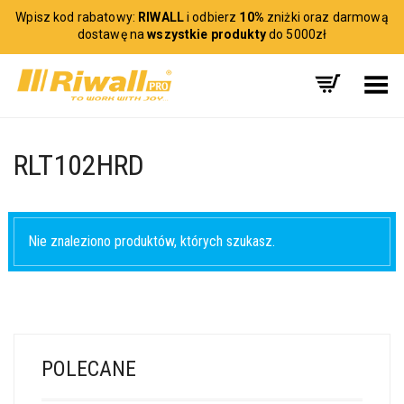
Wpisz kod rabatowy:
RIWALL
i odbierz
10%
zniżki oraz darmową
dostawę na
wszystkie produkty
do 5000zł
Toggle Menu
RLT102HRD
Nie znaleziono produktów, których szukasz.
POLECANE