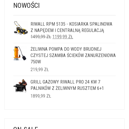
NOWOŚCI
RIWALL RPM 5135 - KOSIARKA SPALINOWA
Z NAPĘDEM I CENTRALNĄ REGULACJĄ
PIERWOTNA
AKTUALNA
1499,99
ZŁ
1199,99
ZŁ
CENA
CENA
ŻELIWNA POMPA DO WODY BRUDNEJ
WYNOSIŁA:
WYNOSI:
CZYSTEJ SZAMBA ŚCIEKÓW ZANURZENIOWA
1499,99 ZŁ.
1199,99 ZŁ.
750W
219,99
ZŁ
GRILL GAZOWY RIWALL PRO 24 KW 7
PALNIKÓW Z ŻELIWNYM RUSZTEM 6+1
1899,99
ZŁ