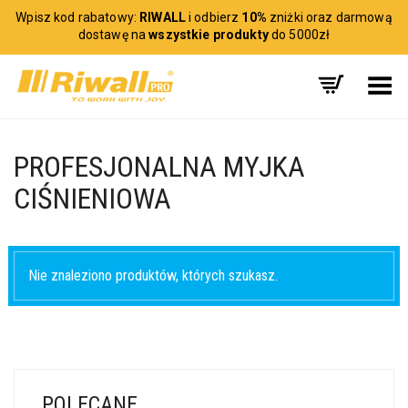
Wpisz kod rabatowy:
RIWALL
i odbierz
10%
zniżki oraz darmową
dostawę na
wszystkie produkty
do 5000zł
Toggle Menu
PROFESJONALNA MYJKA
CIŚNIENIOWA
Nie znaleziono produktów, których szukasz.
POLECANE