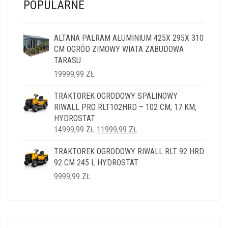
POPULARNE
ALTANA PALRAM ALUMINIUM 425X 295X 310
CM OGRÓD ZIMOWY WIATA ZABUDOWA
TARASU
19999,99
ZŁ
TRAKTOREK OGRODOWY SPALINOWY
RIWALL PRO RLT102HRD – 102 CM, 17 KM,
HYDROSTAT
PIERWOTNA
AKTUALNA
14999,99
ZŁ
11999,99
ZŁ
CENA
CENA
TRAKTOREK OGRODOWY RIWALL RLT 92 HRD
WYNOSIŁA:
WYNOSI:
92 CM 245 L HYDROSTAT
14999,99 ZŁ.
11999,99 ZŁ.
9999,99
ZŁ