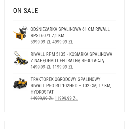
ON-SALE
ODŚNIEŻARKA SPALINOWA 61 CM RIWALL
RPST6071 7,1 KM
PIERWOTNA
AKTUALNA
5999,99
ZŁ
4999,99
ZŁ
CENA
CENA
RIWALL RPM 5135 - KOSIARKA SPALINOWA
WYNOSIŁA:
WYNOSI:
Z NAPĘDEM I CENTRALNĄ REGULACJĄ
5999,99 ZŁ.
4999,99 ZŁ.
PIERWOTNA
AKTUALNA
1499,99
ZŁ
1199,99
ZŁ
CENA
CENA
TRAKTOREK OGRODOWY SPALINOWY
WYNOSIŁA:
WYNOSI:
RIWALL PRO RLT102HRD – 102 CM, 17 KM,
1499,99 ZŁ.
1199,99 ZŁ.
HYDROSTAT
PIERWOTNA
AKTUALNA
14999,99
ZŁ
11999,99
ZŁ
CENA
CENA
WYNOSIŁA:
WYNOSI:
14999,99 ZŁ.
11999,99 ZŁ.