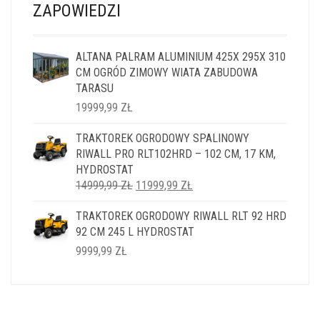
ZAPOWIEDZI
ALTANA PALRAM ALUMINIUM 425X 295X 310
CM OGRÓD ZIMOWY WIATA ZABUDOWA
TARASU
19999,99
ZŁ
TRAKTOREK OGRODOWY SPALINOWY
RIWALL PRO RLT102HRD – 102 CM, 17 KM,
HYDROSTAT
PIERWOTNA
AKTUALNA
14999,99
ZŁ
11999,99
ZŁ
CENA
CENA
TRAKTOREK OGRODOWY RIWALL RLT 92 HRD
WYNOSIŁA:
WYNOSI:
92 CM 245 L HYDROSTAT
14999,99 ZŁ.
11999,99 ZŁ.
9999,99
ZŁ