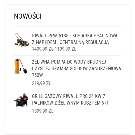
NOWOŚCI
RIWALL RPM 5135 - KOSIARKA SPALINOWA
Z NAPĘDEM I CENTRALNĄ REGULACJĄ
PIERWOTNA
AKTUALNA
1499,99
ZŁ
1199,99
ZŁ
CENA
CENA
ŻELIWNA POMPA DO WODY BRUDNEJ
WYNOSIŁA:
WYNOSI:
CZYSTEJ SZAMBA ŚCIEKÓW ZANURZENIOWA
1499,99 ZŁ.
1199,99 ZŁ.
750W
219,99
ZŁ
GRILL GAZOWY RIWALL PRO 24 KW 7
PALNIKÓW Z ŻELIWNYM RUSZTEM 6+1
1899,99
ZŁ