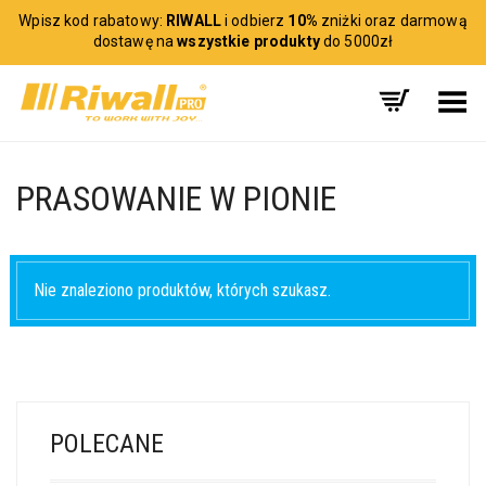
Wpisz kod rabatowy:
RIWALL
i odbierz
10%
zniżki oraz darmową
dostawę na
wszystkie produkty
do 5000zł
Toggle Menu
PRASOWANIE W PIONIE
Nie znaleziono produktów, których szukasz.
POLECANE