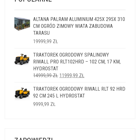
ALTANA PALRAM ALUMINIUM 425X 295X 310
CM OGRÓD ZIMOWY WIATA ZABUDOWA
TARASU
19999,99
ZŁ
TRAKTOREK OGRODOWY SPALINOWY
RIWALL PRO RLT102HRD – 102 CM, 17 KM,
HYDROSTAT
PIERWOTNA
AKTUALNA
14999,99
ZŁ
11999,99
ZŁ
CENA
CENA
TRAKTOREK OGRODOWY RIWALL RLT 92 HRD
WYNOSIŁA:
WYNOSI:
92 CM 245 L HYDROSTAT
14999,99 ZŁ.
11999,99 ZŁ.
9999,99
ZŁ