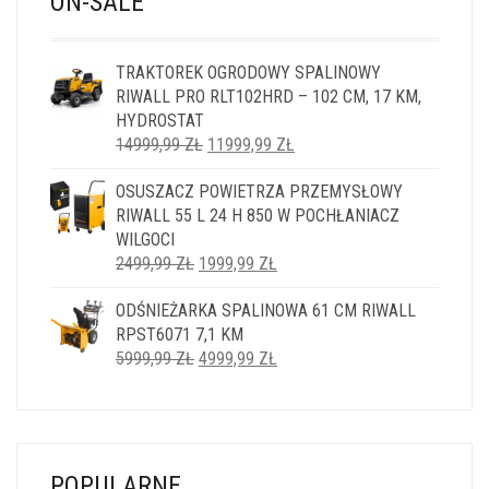
ON-SALE
TRAKTOREK OGRODOWY SPALINOWY
RIWALL PRO RLT102HRD – 102 CM, 17 KM,
HYDROSTAT
PIERWOTNA
AKTUALNA
14999,99
ZŁ
11999,99
ZŁ
CENA
CENA
OSUSZACZ POWIETRZA PRZEMYSŁOWY
WYNOSIŁA:
WYNOSI:
RIWALL 55 L 24 H 850 W POCHŁANIACZ
14999,99 ZŁ.
11999,99 ZŁ.
WILGOCI
PIERWOTNA
AKTUALNA
2499,99
ZŁ
1999,99
ZŁ
CENA
CENA
ODŚNIEŻARKA SPALINOWA 61 CM RIWALL
WYNOSIŁA:
WYNOSI:
RPST6071 7,1 KM
2499,99 ZŁ.
1999,99 ZŁ.
PIERWOTNA
AKTUALNA
5999,99
ZŁ
4999,99
ZŁ
CENA
CENA
WYNOSIŁA:
WYNOSI:
5999,99 ZŁ.
4999,99 ZŁ.
POPULARNE