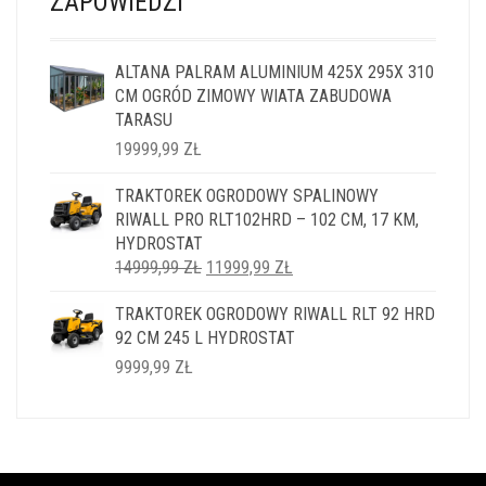
ZAPOWIEDZI
ALTANA PALRAM ALUMINIUM 425X 295X 310
CM OGRÓD ZIMOWY WIATA ZABUDOWA
TARASU
19999,99
ZŁ
TRAKTOREK OGRODOWY SPALINOWY
RIWALL PRO RLT102HRD – 102 CM, 17 KM,
HYDROSTAT
PIERWOTNA
AKTUALNA
14999,99
ZŁ
11999,99
ZŁ
CENA
CENA
TRAKTOREK OGRODOWY RIWALL RLT 92 HRD
WYNOSIŁA:
WYNOSI:
92 CM 245 L HYDROSTAT
14999,99 ZŁ.
11999,99 ZŁ.
9999,99
ZŁ