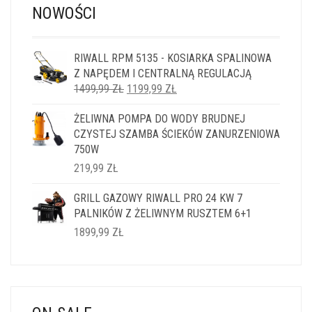
NOWOŚCI
RIWALL RPM 5135 - KOSIARKA SPALINOWA
Z NAPĘDEM I CENTRALNĄ REGULACJĄ
PIERWOTNA
AKTUALNA
1499,99
ZŁ
1199,99
ZŁ
CENA
CENA
ŻELIWNA POMPA DO WODY BRUDNEJ
WYNOSIŁA:
WYNOSI:
CZYSTEJ SZAMBA ŚCIEKÓW ZANURZENIOWA
1499,99 ZŁ.
1199,99 ZŁ.
750W
219,99
ZŁ
GRILL GAZOWY RIWALL PRO 24 KW 7
PALNIKÓW Z ŻELIWNYM RUSZTEM 6+1
1899,99
ZŁ