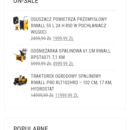
ON-SALE
OSUSZACZ POWIETRZA PRZEMYSŁOWY
RIWALL 55 L 24 H 850 W POCHŁANIACZ
WILGOCI
PIERWOTNA
AKTUALNA
2499,99
ZŁ
1999,99
ZŁ
CENA
CENA
ODŚNIEŻARKA SPALINOWA 61 CM RIWALL
WYNOSIŁA:
WYNOSI:
RPST6071 7,1 KM
2499,99 ZŁ.
1999,99 ZŁ.
PIERWOTNA
AKTUALNA
5999,99
ZŁ
4999,99
ZŁ
CENA
CENA
TRAKTOREK OGRODOWY SPALINOWY
WYNOSIŁA:
WYNOSI:
RIWALL PRO RLT102HRD – 102 CM, 17 KM,
5999,99 ZŁ.
4999,99 ZŁ.
HYDROSTAT
PIERWOTNA
AKTUALNA
14999,99
ZŁ
11999,99
ZŁ
CENA
CENA
WYNOSIŁA:
WYNOSI:
14999,99 ZŁ.
11999,99 ZŁ.
POPULARNE