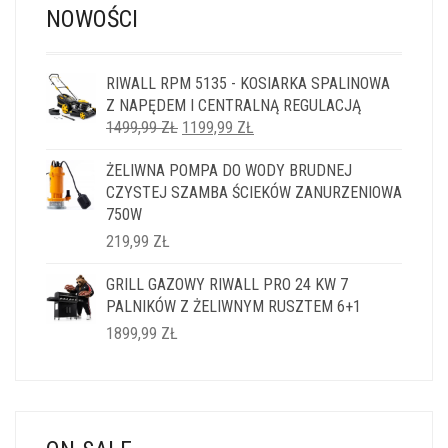
NOWOŚCI
RIWALL RPM 5135 - KOSIARKA SPALINOWA
Z NAPĘDEM I CENTRALNĄ REGULACJĄ
PIERWOTNA
AKTUALNA
1499,99
ZŁ
1199,99
ZŁ
CENA
CENA
ŻELIWNA POMPA DO WODY BRUDNEJ
WYNOSIŁA:
WYNOSI:
CZYSTEJ SZAMBA ŚCIEKÓW ZANURZENIOWA
1499,99 ZŁ.
1199,99 ZŁ.
750W
219,99
ZŁ
GRILL GAZOWY RIWALL PRO 24 KW 7
PALNIKÓW Z ŻELIWNYM RUSZTEM 6+1
1899,99
ZŁ