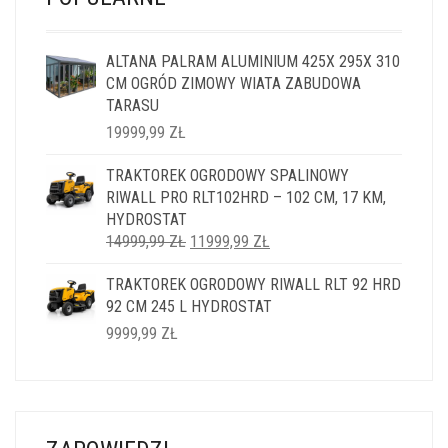
ALTANA PALRAM ALUMINIUM 425X 295X 310
CM OGRÓD ZIMOWY WIATA ZABUDOWA
TARASU
19999,99
ZŁ
TRAKTOREK OGRODOWY SPALINOWY
RIWALL PRO RLT102HRD – 102 CM, 17 KM,
HYDROSTAT
PIERWOTNA
AKTUALNA
14999,99
ZŁ
11999,99
ZŁ
CENA
CENA
TRAKTOREK OGRODOWY RIWALL RLT 92 HRD
WYNOSIŁA:
WYNOSI:
92 CM 245 L HYDROSTAT
14999,99 ZŁ.
11999,99 ZŁ.
9999,99
ZŁ