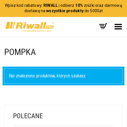
Wpisz kod rabatowy:
RIWALL
i odbierz
10%
zniżki oraz darmową
dostawę na
wszystkie produkty
do 5000zł
Toggle Menu
POMPKA
Nie znaleziono produktów, których szukasz.
POLECANE