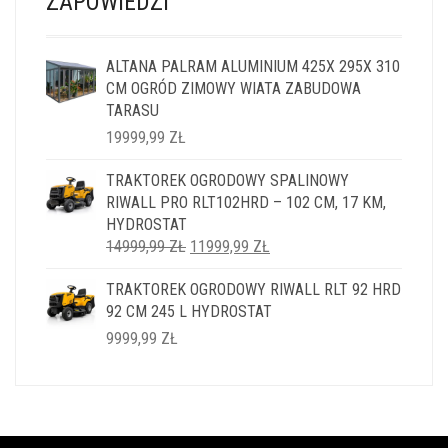
ZAPOWIEDZI
ALTANA PALRAM ALUMINIUM 425X 295X 310
CM OGRÓD ZIMOWY WIATA ZABUDOWA
TARASU
19999,99
ZŁ
TRAKTOREK OGRODOWY SPALINOWY
RIWALL PRO RLT102HRD – 102 CM, 17 KM,
HYDROSTAT
PIERWOTNA
AKTUALNA
14999,99
ZŁ
11999,99
ZŁ
CENA
CENA
TRAKTOREK OGRODOWY RIWALL RLT 92 HRD
WYNOSIŁA:
WYNOSI:
92 CM 245 L HYDROSTAT
14999,99 ZŁ.
11999,99 ZŁ.
9999,99
ZŁ