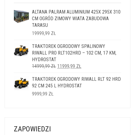
ALTANA PALRAM ALUMINIUM 425X 295X 310
CM OGRÓD ZIMOWY WIATA ZABUDOWA
TARASU
19999,99
ZŁ
TRAKTOREK OGRODOWY SPALINOWY
RIWALL PRO RLT102HRD – 102 CM, 17 KM,
HYDROSTAT
PIERWOTNA
AKTUALNA
14999,99
ZŁ
11999,99
ZŁ
CENA
CENA
TRAKTOREK OGRODOWY RIWALL RLT 92 HRD
WYNOSIŁA:
WYNOSI:
92 CM 245 L HYDROSTAT
14999,99 ZŁ.
11999,99 ZŁ.
9999,99
ZŁ
ZAPOWIEDZI