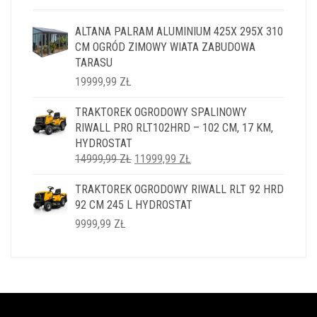
ALTANA PALRAM ALUMINIUM 425X 295X 310
CM OGRÓD ZIMOWY WIATA ZABUDOWA
TARASU
19999,99
ZŁ
TRAKTOREK OGRODOWY SPALINOWY
RIWALL PRO RLT102HRD – 102 CM, 17 KM,
HYDROSTAT
PIERWOTNA
AKTUALNA
14999,99
ZŁ
11999,99
ZŁ
CENA
CENA
TRAKTOREK OGRODOWY RIWALL RLT 92 HRD
WYNOSIŁA:
WYNOSI:
92 CM 245 L HYDROSTAT
14999,99 ZŁ.
11999,99 ZŁ.
9999,99
ZŁ