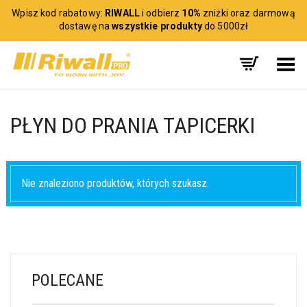
Wpisz kod rabatowy:
RIWALL
i odbierz
10%
zniżki oraz darmową
dostawę na
wszystkie produkty
do 5000zł
Toggle Menu
PŁYN DO PRANIA TAPICERKI
Nie znaleziono produktów, których szukasz.
POLECANE