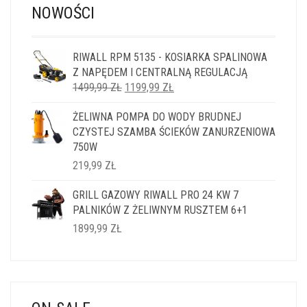
NOWOŚCI
RIWALL RPM 5135 - KOSIARKA SPALINOWA
Z NAPĘDEM I CENTRALNĄ REGULACJĄ
PIERWOTNA
AKTUALNA
1499,99
ZŁ
1199,99
ZŁ
CENA
CENA
ŻELIWNA POMPA DO WODY BRUDNEJ
WYNOSIŁA:
WYNOSI:
CZYSTEJ SZAMBA ŚCIEKÓW ZANURZENIOWA
1499,99 ZŁ.
1199,99 ZŁ.
750W
219,99
ZŁ
GRILL GAZOWY RIWALL PRO 24 KW 7
PALNIKÓW Z ŻELIWNYM RUSZTEM 6+1
1899,99
ZŁ