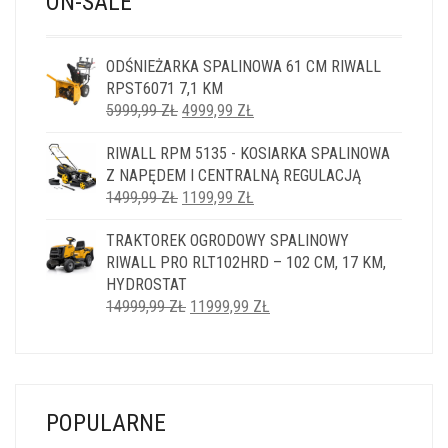
ON-SALE
ODŚNIEŻARKA SPALINOWA 61 CM RIWALL
RPST6071 7,1 KM
PIERWOTNA
AKTUALNA
5999,99
ZŁ
4999,99
ZŁ
CENA
CENA
RIWALL RPM 5135 - KOSIARKA SPALINOWA
WYNOSIŁA:
WYNOSI:
Z NAPĘDEM I CENTRALNĄ REGULACJĄ
5999,99 ZŁ.
4999,99 ZŁ.
PIERWOTNA
AKTUALNA
1499,99
ZŁ
1199,99
ZŁ
CENA
CENA
TRAKTOREK OGRODOWY SPALINOWY
WYNOSIŁA:
WYNOSI:
RIWALL PRO RLT102HRD – 102 CM, 17 KM,
1499,99 ZŁ.
1199,99 ZŁ.
HYDROSTAT
PIERWOTNA
AKTUALNA
14999,99
ZŁ
11999,99
ZŁ
CENA
CENA
WYNOSIŁA:
WYNOSI:
14999,99 ZŁ.
11999,99 ZŁ.
POPULARNE