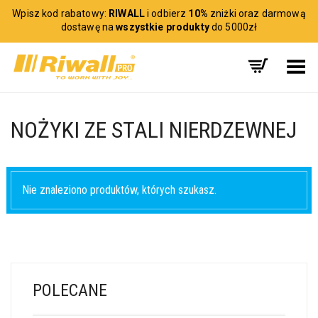
Wpisz kod rabatowy:
RIWALL
i odbierz
10%
zniżki oraz darmową
dostawę na
wszystkie produkty
do 5000zł
Toggle Menu
NOŻYKI ZE STALI NIERDZEWNEJ
Nie znaleziono produktów, których szukasz.
POLECANE