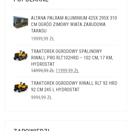
ALTANA PALRAM ALUMINIUM 425X 295X 310
CM OGRÓD ZIMOWY WIATA ZABUDOWA
TARASU
19999,99
ZŁ
TRAKTOREK OGRODOWY SPALINOWY
RIWALL PRO RLT102HRD – 102 CM, 17 KM,
HYDROSTAT
PIERWOTNA
AKTUALNA
14999,99
ZŁ
11999,99
ZŁ
CENA
CENA
TRAKTOREK OGRODOWY RIWALL RLT 92 HRD
WYNOSIŁA:
WYNOSI:
92 CM 245 L HYDROSTAT
14999,99 ZŁ.
11999,99 ZŁ.
9999,99
ZŁ