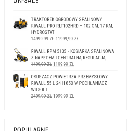
ON-SALE
TRAKTOREK OGRODOWY SPALINOWY
RIWALL PRO RLT102HRD – 102 CM, 17 KM,
HYDROSTAT
PIERWOTNA
AKTUALNA
14999,99
ZŁ
11999,99
ZŁ
CENA
CENA
RIWALL RPM 5135 - KOSIARKA SPALINOWA
WYNOSIŁA:
WYNOSI:
Z NAPĘDEM I CENTRALNĄ REGULACJĄ
14999,99 ZŁ.
11999,99 ZŁ.
PIERWOTNA
AKTUALNA
1499,99
ZŁ
1199,99
ZŁ
CENA
CENA
OSUSZACZ POWIETRZA PRZEMYSŁOWY
WYNOSIŁA:
WYNOSI:
RIWALL 55 L 24 H 850 W POCHŁANIACZ
1499,99 ZŁ.
1199,99 ZŁ.
WILGOCI
PIERWOTNA
AKTUALNA
2499,99
ZŁ
1999,99
ZŁ
CENA
CENA
WYNOSIŁA:
WYNOSI:
2499,99 ZŁ.
1999,99 ZŁ.
POPULARNE