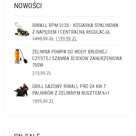
NOWOŚCI
RIWALL RPM 5135 - KOSIARKA SPALINOWA
Z NAPĘDEM I CENTRALNĄ REGULACJĄ
PIERWOTNA
AKTUALNA
1499,99
ZŁ
1199,99
ZŁ
CENA
CENA
ŻELIWNA POMPA DO WODY BRUDNEJ
WYNOSIŁA:
WYNOSI:
CZYSTEJ SZAMBA ŚCIEKÓW ZANURZENIOWA
1499,99 ZŁ.
1199,99 ZŁ.
750W
219,99
ZŁ
GRILL GAZOWY RIWALL PRO 24 KW 7
PALNIKÓW Z ŻELIWNYM RUSZTEM 6+1
1899,99
ZŁ