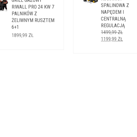
GRILL GAZOWY
SPALINOWA Z
RIWALL PRO 24 KW 7
NAPĘDEM I
PALNIKÓW Z
CENTRALNĄ
ŻELIWNYM RUSZTEM
REGULACJĄ
6+1
1499,99
ZŁ
1899,99
ZŁ
PIERWOTNA
AKTUA
1199,99
ZŁ
CENA
CENA
WYNOSIŁA:
WYNOS
1499,99 ZŁ.
1199,9