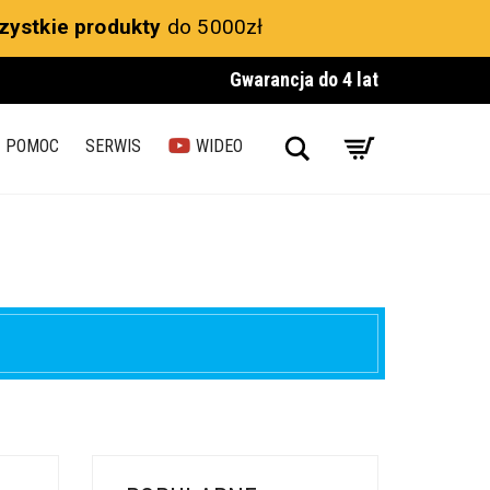
zystkie produkty
do 5000zł
Gwarancja do 4 lat
Search
POMOC
SERWIS
WIDEO