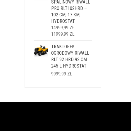
SPALINOWY RIWALL
PRO RLT102HRD –
102 CM, 17 KM,
HYDROSTAT
14999,99
ZŁ
PIERWOTNA
AKTUALNA
11999,99
ZŁ
CENA
CENA
WYNOSIŁA:
TRAKTOREK
WYNOSI:
14999,99 ZŁ.
OGRODOWY RIWALL
11999,99 ZŁ.
RLT 92 HRD 92 CM
245 L HYDROSTAT
9999,99
ZŁ