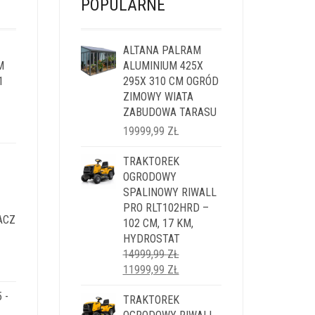
POPULARNE
ALTANA PALRAM
M
ALUMINIUM 425X
1
295X 310 CM OGRÓD
ZIMOWY WIATA
ZABUDOWA TARASU
LNA
19999,99
ZŁ
I:
TRAKTOREK
9 ZŁ.
OGRODOWY
SPALINOWY RIWALL
PRO RLT102HRD –
ACZ
102 CM, 17 KM,
HYDROSTAT
14999,99
ZŁ
LNA
PIERWOTNA
AKTUALNA
11999,99
ZŁ
CENA
CENA
 -
I:
WYNOSIŁA:
TRAKTOREK
WYNOSI:
9 ZŁ.