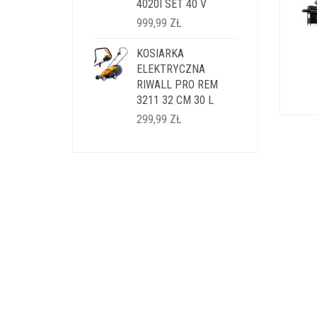
4020I SET 40 V
999,99
ZŁ
KOSIARKA
ELEKTRYCZNA
RIWALL PRO REM
3211 32 CM 30 L
299,99
ZŁ