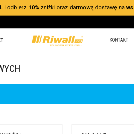
L
i odbierz
10%
zniżki oraz darmową dostawę na
ws
KONTAKT
ET
OWYCH