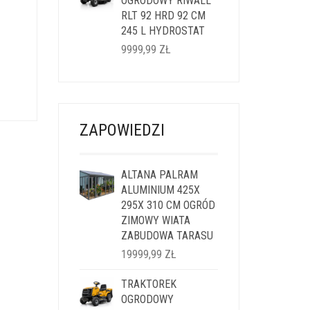
14999,99 ZŁ.
OGRODOWY RIWALL
11999,99 ZŁ.
RLT 92 HRD 92 CM
245 L HYDROSTAT
9999,99
ZŁ
LNA
I:
ZAPOWIEDZI
9 ZŁ.
ALTANA PALRAM
ALUMINIUM 425X
295X 310 CM OGRÓD
ZIMOWY WIATA
ZABUDOWA TARASU
19999,99
ZŁ
TRAKTOREK
OGRODOWY