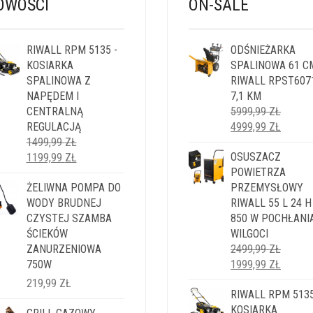
OWOŚCI
ON-SALE
RIWALL RPM 5135 -
ODŚNIEŻARKA
KOSIARKA
SPALINOWA 61 C
SPALINOWA Z
RIWALL RPST607
NAPĘDEM I
7,1 KM
CENTRALNĄ
5999,99
ZŁ
PIERWOTNA
AKTUA
REGULACJĄ
4999,99
ZŁ
CENA
CENA
1499,99
ZŁ
PIERWOTNA
AKTUALNA
WYNOSIŁA:
OSUSZACZ
WYNOS
1199,99
ZŁ
CENA
CENA
5999,99 ZŁ.
POWIETRZA
4999,9
WYNOSIŁA:
ŻELIWNA POMPA DO
WYNOSI:
PRZEMYSŁOWY
1499,99 ZŁ.
WODY BRUDNEJ
1199,99 ZŁ.
RIWALL 55 L 24 H
CZYSTEJ SZAMBA
850 W POCHŁANI
ŚCIEKÓW
WILGOCI
ZANURZENIOWA
2499,99
ZŁ
PIERWOTNA
AKTUA
750W
1999,99
ZŁ
CENA
CENA
219,99
ZŁ
WYNOSIŁA:
RIWALL RPM 5135
WYNOS
2499,99 ZŁ.
KOSIARKA
1999,9