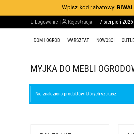
Wpisz kod rabatowy:
RIWAL
Logowanie
|
Rejestracja
|
7 sierpień 2026
DOM I OGRÓD
WARSZTAT
NOWOŚCI
OUTL
MYJKA DO MEBLI OGROD
Nie znaleziono produktów, których szukasz.