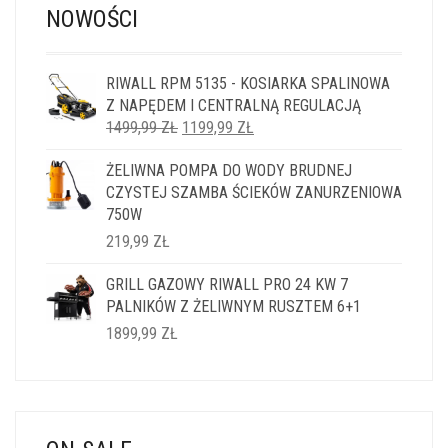
NOWOŚCI
RIWALL RPM 5135 - KOSIARKA SPALINOWA
Z NAPĘDEM I CENTRALNĄ REGULACJĄ
PIERWOTNA
AKTUALNA
1499,99
ZŁ
1199,99
ZŁ
CENA
CENA
ŻELIWNA POMPA DO WODY BRUDNEJ
WYNOSIŁA:
WYNOSI:
CZYSTEJ SZAMBA ŚCIEKÓW ZANURZENIOWA
1499,99 ZŁ.
1199,99 ZŁ.
750W
219,99
ZŁ
GRILL GAZOWY RIWALL PRO 24 KW 7
PALNIKÓW Z ŻELIWNYM RUSZTEM 6+1
1899,99
ZŁ