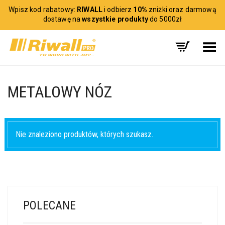
Wpisz kod rabatowy:
RIWALL
i odbierz
10%
zniżki oraz darmową
dostawę na
wszystkie produkty
do 5000zł
Toggle Menu
METALOWY NÓZ
Nie znaleziono produktów, których szukasz.
POLECANE