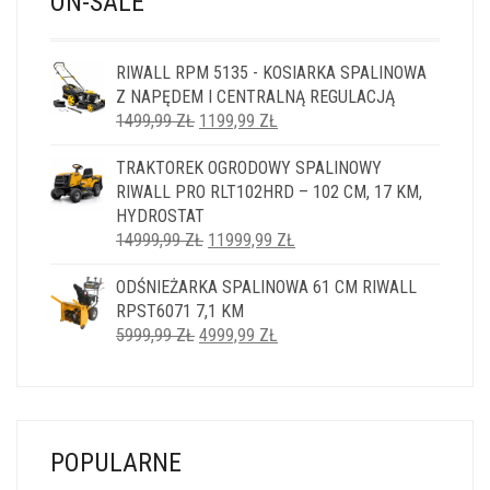
ON-SALE
RIWALL RPM 5135 - KOSIARKA SPALINOWA
Z NAPĘDEM I CENTRALNĄ REGULACJĄ
PIERWOTNA
AKTUALNA
1499,99
ZŁ
1199,99
ZŁ
CENA
CENA
TRAKTOREK OGRODOWY SPALINOWY
WYNOSIŁA:
WYNOSI:
RIWALL PRO RLT102HRD – 102 CM, 17 KM,
1499,99 ZŁ.
1199,99 ZŁ.
HYDROSTAT
PIERWOTNA
AKTUALNA
14999,99
ZŁ
11999,99
ZŁ
CENA
CENA
ODŚNIEŻARKA SPALINOWA 61 CM RIWALL
WYNOSIŁA:
WYNOSI:
RPST6071 7,1 KM
14999,99 ZŁ.
11999,99 ZŁ.
PIERWOTNA
AKTUALNA
5999,99
ZŁ
4999,99
ZŁ
CENA
CENA
WYNOSIŁA:
WYNOSI:
5999,99 ZŁ.
4999,99 ZŁ.
POPULARNE