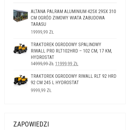
ALTANA PALRAM ALUMINIUM 425X 295X 310
CM OGRÓD ZIMOWY WIATA ZABUDOWA
TARASU
19999,99
ZŁ
TRAKTOREK OGRODOWY SPALINOWY
RIWALL PRO RLT102HRD – 102 CM, 17 KM,
HYDROSTAT
PIERWOTNA
AKTUALNA
14999,99
ZŁ
11999,99
ZŁ
CENA
CENA
TRAKTOREK OGRODOWY RIWALL RLT 92 HRD
WYNOSIŁA:
WYNOSI:
92 CM 245 L HYDROSTAT
14999,99 ZŁ.
11999,99 ZŁ.
9999,99
ZŁ
ZAPOWIEDZI