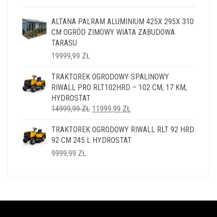
ALTANA PALRAM ALUMINIUM 425X 295X 310
CM OGRÓD ZIMOWY WIATA ZABUDOWA
TARASU
19999,99
ZŁ
TRAKTOREK OGRODOWY SPALINOWY
RIWALL PRO RLT102HRD – 102 CM, 17 KM,
HYDROSTAT
PIERWOTNA
AKTUALNA
14999,99
ZŁ
11999,99
ZŁ
CENA
CENA
TRAKTOREK OGRODOWY RIWALL RLT 92 HRD
WYNOSIŁA:
WYNOSI:
92 CM 245 L HYDROSTAT
14999,99 ZŁ.
11999,99 ZŁ.
9999,99
ZŁ