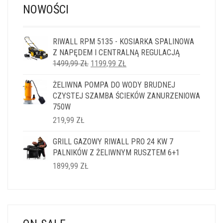
NOWOŚCI
RIWALL RPM 5135 - KOSIARKA SPALINOWA
Z NAPĘDEM I CENTRALNĄ REGULACJĄ
PIERWOTNA
AKTUALNA
1499,99
ZŁ
1199,99
ZŁ
CENA
CENA
ŻELIWNA POMPA DO WODY BRUDNEJ
WYNOSIŁA:
WYNOSI:
CZYSTEJ SZAMBA ŚCIEKÓW ZANURZENIOWA
1499,99 ZŁ.
1199,99 ZŁ.
750W
219,99
ZŁ
GRILL GAZOWY RIWALL PRO 24 KW 7
PALNIKÓW Z ŻELIWNYM RUSZTEM 6+1
1899,99
ZŁ