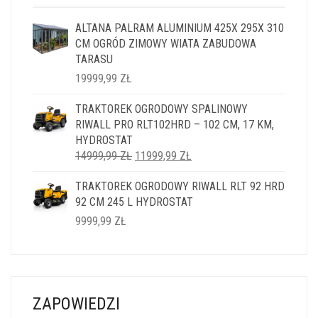
ALTANA PALRAM ALUMINIUM 425X 295X 310
CM OGRÓD ZIMOWY WIATA ZABUDOWA
TARASU
19999,99
ZŁ
TRAKTOREK OGRODOWY SPALINOWY
RIWALL PRO RLT102HRD – 102 CM, 17 KM,
HYDROSTAT
PIERWOTNA
AKTUALNA
14999,99
ZŁ
11999,99
ZŁ
CENA
CENA
TRAKTOREK OGRODOWY RIWALL RLT 92 HRD
WYNOSIŁA:
WYNOSI:
92 CM 245 L HYDROSTAT
14999,99 ZŁ.
11999,99 ZŁ.
9999,99
ZŁ
ZAPOWIEDZI