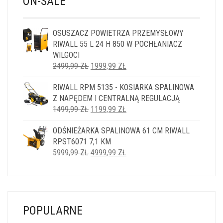
ON-SALE
OSUSZACZ POWIETRZA PRZEMYSŁOWY
RIWALL 55 L 24 H 850 W POCHŁANIACZ
WILGOCI
PIERWOTNA
AKTUALNA
2499,99
ZŁ
1999,99
ZŁ
CENA
CENA
RIWALL RPM 5135 - KOSIARKA SPALINOWA
WYNOSIŁA:
WYNOSI:
Z NAPĘDEM I CENTRALNĄ REGULACJĄ
2499,99 ZŁ.
1999,99 ZŁ.
PIERWOTNA
AKTUALNA
1499,99
ZŁ
1199,99
ZŁ
CENA
CENA
ODŚNIEŻARKA SPALINOWA 61 CM RIWALL
WYNOSIŁA:
WYNOSI:
RPST6071 7,1 KM
1499,99 ZŁ.
1199,99 ZŁ.
PIERWOTNA
AKTUALNA
5999,99
ZŁ
4999,99
ZŁ
CENA
CENA
WYNOSIŁA:
WYNOSI:
5999,99 ZŁ.
4999,99 ZŁ.
POPULARNE