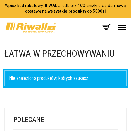
Wpisz kod rabatowy:
RIWALL
i odbierz
10%
zniżki oraz darmową
dostawę na
wszystkie produkty
do 5000zł
Toggle Menu
ŁATWA W PRZECHOWYWANIU
Nie znaleziono produktów, których szukasz.
POLECANE