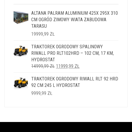
ALTANA PALRAM ALUMINIUM 425X 295X 310
CM OGRÓD ZIMOWY WIATA ZABUDOWA
TARASU
19999,99
ZŁ
TRAKTOREK OGRODOWY SPALINOWY
RIWALL PRO RLT102HRD – 102 CM, 17 KM,
HYDROSTAT
PIERWOTNA
AKTUALNA
14999,99
ZŁ
11999,99
ZŁ
CENA
CENA
TRAKTOREK OGRODOWY RIWALL RLT 92 HRD
WYNOSIŁA:
WYNOSI:
92 CM 245 L HYDROSTAT
14999,99 ZŁ.
11999,99 ZŁ.
9999,99
ZŁ