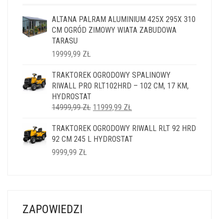
ALTANA PALRAM ALUMINIUM 425X 295X 310
CM OGRÓD ZIMOWY WIATA ZABUDOWA
TARASU
19999,99
ZŁ
TRAKTOREK OGRODOWY SPALINOWY
RIWALL PRO RLT102HRD – 102 CM, 17 KM,
HYDROSTAT
PIERWOTNA
AKTUALNA
14999,99
ZŁ
11999,99
ZŁ
CENA
CENA
TRAKTOREK OGRODOWY RIWALL RLT 92 HRD
WYNOSIŁA:
WYNOSI:
92 CM 245 L HYDROSTAT
14999,99 ZŁ.
11999,99 ZŁ.
9999,99
ZŁ
ZAPOWIEDZI