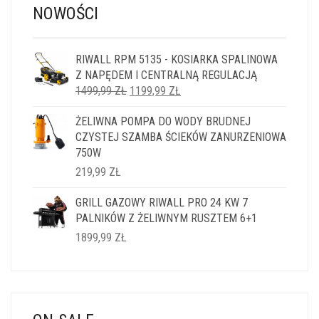
NOWOŚCI
RIWALL RPM 5135 - KOSIARKA SPALINOWA
Z NAPĘDEM I CENTRALNĄ REGULACJĄ
PIERWOTNA
AKTUALNA
1499,99
ZŁ
1199,99
ZŁ
CENA
CENA
ŻELIWNA POMPA DO WODY BRUDNEJ
WYNOSIŁA:
WYNOSI:
CZYSTEJ SZAMBA ŚCIEKÓW ZANURZENIOWA
1499,99 ZŁ.
1199,99 ZŁ.
750W
219,99
ZŁ
GRILL GAZOWY RIWALL PRO 24 KW 7
PALNIKÓW Z ŻELIWNYM RUSZTEM 6+1
1899,99
ZŁ