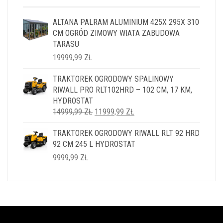
ALTANA PALRAM ALUMINIUM 425X 295X 310
CM OGRÓD ZIMOWY WIATA ZABUDOWA
TARASU
19999,99
ZŁ
TRAKTOREK OGRODOWY SPALINOWY
RIWALL PRO RLT102HRD – 102 CM, 17 KM,
HYDROSTAT
PIERWOTNA
AKTUALNA
14999,99
ZŁ
11999,99
ZŁ
CENA
CENA
TRAKTOREK OGRODOWY RIWALL RLT 92 HRD
WYNOSIŁA:
WYNOSI:
92 CM 245 L HYDROSTAT
14999,99 ZŁ.
11999,99 ZŁ.
9999,99
ZŁ