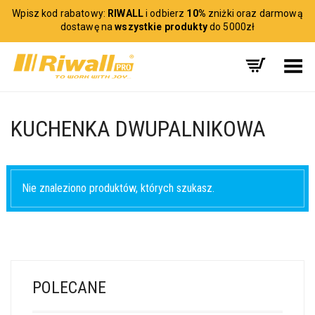
Wpisz kod rabatowy:
RIWALL
i odbierz
10%
zniżki oraz darmową
dostawę na
wszystkie produkty
do 5000zł
Toggle Menu
KUCHENKA DWUPALNIKOWA
Nie znaleziono produktów, których szukasz.
POLECANE