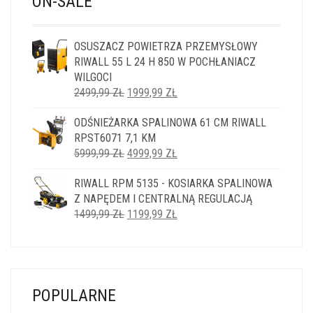
ON-SALE
OSUSZACZ POWIETRZA PRZEMYSŁOWY
RIWALL 55 L 24 H 850 W POCHŁANIACZ
WILGOCI
PIERWOTNA
AKTUALNA
2499,99
ZŁ
1999,99
ZŁ
CENA
CENA
ODŚNIEŻARKA SPALINOWA 61 CM RIWALL
WYNOSIŁA:
WYNOSI:
RPST6071 7,1 KM
2499,99 ZŁ.
1999,99 ZŁ.
PIERWOTNA
AKTUALNA
5999,99
ZŁ
4999,99
ZŁ
CENA
CENA
RIWALL RPM 5135 - KOSIARKA SPALINOWA
WYNOSIŁA:
WYNOSI:
Z NAPĘDEM I CENTRALNĄ REGULACJĄ
5999,99 ZŁ.
4999,99 ZŁ.
PIERWOTNA
AKTUALNA
1499,99
ZŁ
1199,99
ZŁ
CENA
CENA
WYNOSIŁA:
WYNOSI:
1499,99 ZŁ.
1199,99 ZŁ.
POPULARNE