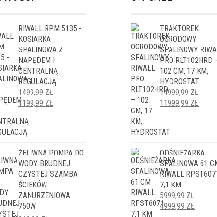
RIWALL RPM 5135 -
TRAKTOREK
KOSIARKA
OGRODOWY
SPALINOWA Z
SPALINOWY RIWA
NAPĘDEM I
PRO RLT102HRD 
CENTRALNĄ
102 CM, 17 KM,
REGULACJĄ
HYDROSTAT
1499,99
ZŁ
14999,99
ZŁ
PIERWOTNA
AKTUALNA
PIERWOTNA
AKTU
1199,99
ZŁ
11999,99
ZŁ
CENA
CENA
CENA
CENA
WYNOSIŁA:
WYNOSI:
WYNOSIŁA:
WYNO
1499,99 ZŁ.
1199,99 ZŁ.
14999,99 ZŁ.
11999
ŻELIWNA POMPA DO
ODŚNIEŻARKA
WODY BRUDNEJ
SPALINOWA 61 C
CZYSTEJ SZAMBA
RIWALL RPST607
ŚCIEKÓW
7,1 KM
ZANURZENIOWA
5999,99
ZŁ
PIERWOTNA
AKTUA
750W
4999,99
ZŁ
CENA
CENA