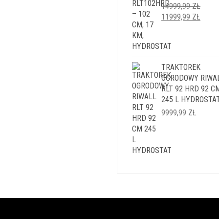
14999,99
ZŁ
PIERWOTNA
AKTU
11999,99
ZŁ
CENA
CENA
WYNOSIŁA:
WYNO
14999,99 ZŁ.
11999
TRAKTOREK
OGRODOWY RIWA
RLT 92 HRD 92 C
245 L HYDROSTA
9999,99
ZŁ