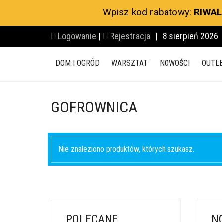
Wpisz kod rabatowy:
RIWAL
Logowanie
|
Rejestracja
|
8 sierpień 2026
DOM I OGRÓD
WARSZTAT
NOWOŚCI
OUTL
GOFROWNICA
Nie znaleziono produktów, których szukasz.
POLECANE
N