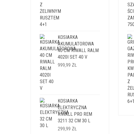
KOSIARKA
AKUMULATOROWA
40 CM RIWALL RALM
4020I SET 40 V
999,99
ZŁ
KOSIARKA
ELEKTRYCZNA
RIWALL PRO REM
3211 32 CM 30 L
299,99
ZŁ