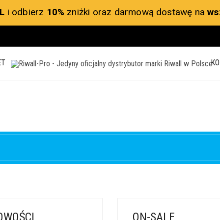
L
i odbierz
10%
zniżki oraz darmową dostawę na
ws
ET
KO
OWOŚCI
ON-SALE