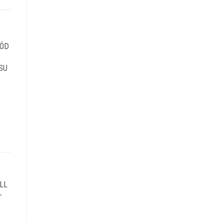
RÓD
SU
LL
–