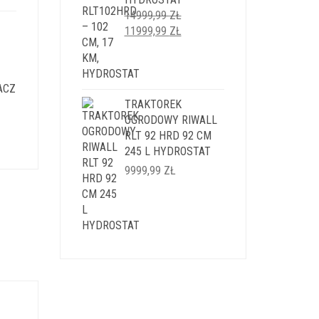
I:
14999,99
ZŁ
9 ZŁ.
PIERWOTNA
AKTUALNA
11999,99
ZŁ
CENA
CENA
WYNOSIŁA:
WYNOSI:
14999,99 ZŁ.
11999,99 ZŁ.
ACZ
TRAKTOREK
OGRODOWY RIWALL
LNA
RLT 92 HRD 92 CM
245 L HYDROSTAT
I:
9999,99
ZŁ
9 ZŁ.