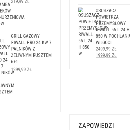
219,99
ZŁ
WYNOSIŁA:
WYNOS
OSUSZACZ
5999,99 ZŁ.
4999,9
POWIETRZA
PRZEMYSŁOWY
RIWALL 55 L 24 H
GRILL GAZOWY
850 W POCHŁANI
RIWALL PRO 24 KW 7
WILGOCI
PALNIKÓW Z
2499,99
ZŁ
PIERWOTNA
AKTUA
ŻELIWNYM RUSZTEM
1999,99
ZŁ
CENA
CENA
6+1
WYNOSIŁA:
WYNOS
1899,99
ZŁ
2499,99 ZŁ.
1999,9
ZAPOWIEDZI