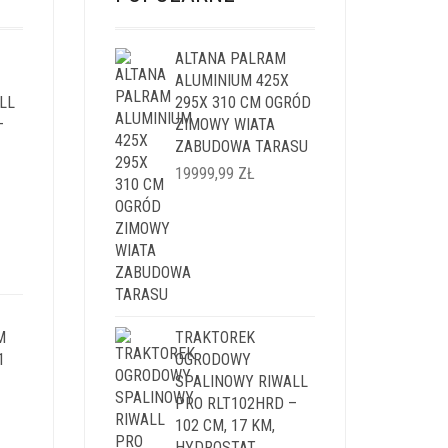
ALTANA PALRAM
ALUMINIUM 425X
LL
295X 310 CM OGRÓD
–
ZIMOWY WIATA
ZABUDOWA TARASU
19999,99
ZŁ
ALNA
SI:
,99 ZŁ.
M
TRAKTOREK
1
OGRODOWY
SPALINOWY RIWALL
PRO RLT102HRD –
LNA
102 CM, 17 KM,
HYDROSTAT