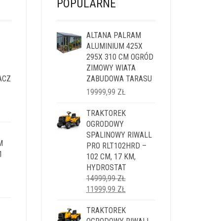
POPULARNE
ALTANA PALRAM
ALUMINIUM 425X
295X 310 CM OGRÓD
ZIMOWY WIATA
ACZ
ZABUDOWA TARASU
19999,99
ZŁ
LNA
TRAKTOREK
OGRODOWY
I:
SPALINOWY RIWALL
M
9 ZŁ.
PRO RLT102HRD –
1
102 CM, 17 KM,
HYDROSTAT
14999,99
ZŁ
LNA
PIERWOTNA
AKTUALNA
11999,99
ZŁ
CENA
CENA
I:
WYNOSIŁA:
TRAKTOREK
WYNOSI:
9 ZŁ.