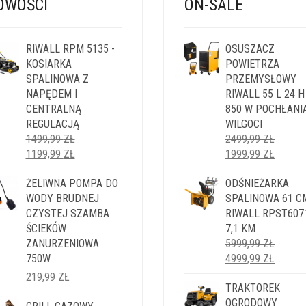
OWOŚCI
ON-SALE
RIWALL RPM 5135 -
OSUSZACZ
KOSIARKA
POWIETRZA
SPALINOWA Z
PRZEMYSŁOWY
NAPĘDEM I
RIWALL 55 L 24 H
CENTRALNĄ
850 W POCHŁANI
REGULACJĄ
WILGOCI
1499,99
ZŁ
2499,99
ZŁ
PIERWOTNA
AKTUALNA
PIERWOTNA
AKTUA
1199,99
ZŁ
1999,99
ZŁ
CENA
CENA
CENA
CENA
WYNOSIŁA:
ŻELIWNA POMPA DO
WYNOSI:
WYNOSIŁA:
ODŚNIEŻARKA
WYNOS
1499,99 ZŁ.
WODY BRUDNEJ
1199,99 ZŁ.
2499,99 ZŁ.
SPALINOWA 61 C
1999,9
CZYSTEJ SZAMBA
RIWALL RPST607
ŚCIEKÓW
7,1 KM
ZANURZENIOWA
5999,99
ZŁ
PIERWOTNA
AKTUA
750W
4999,99
ZŁ
CENA
CENA
219,99
ZŁ
WYNOSIŁA:
TRAKTOREK
WYNOS
5999,99 ZŁ.
OGRODOWY
4999,9