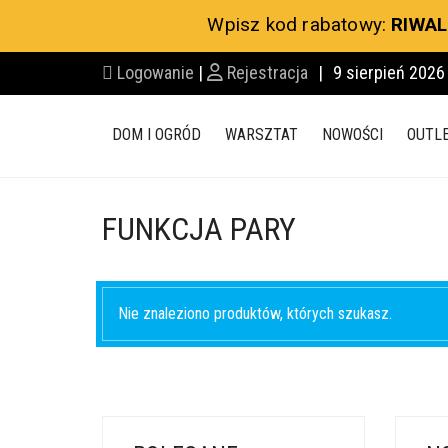
Wpisz kod rabatowy:
RIWAL
Logowanie
|
Rejestracja
|
9 sierpień 2026
DOM I OGRÓD
WARSZTAT
NOWOŚCI
OUTL
FUNKCJA PARY
Nie znaleziono produktów, których szukasz.