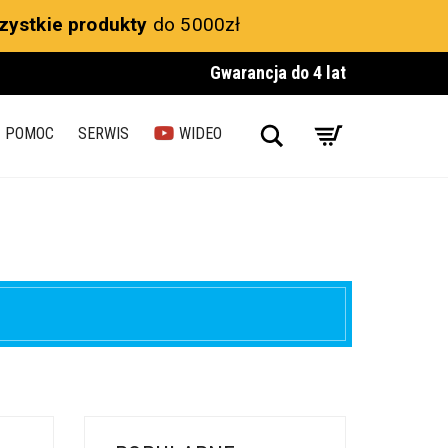
zystkie produkty
do 5000zł
Gwarancja do 4 lat
Search
POMOC
SERWIS
WIDEO