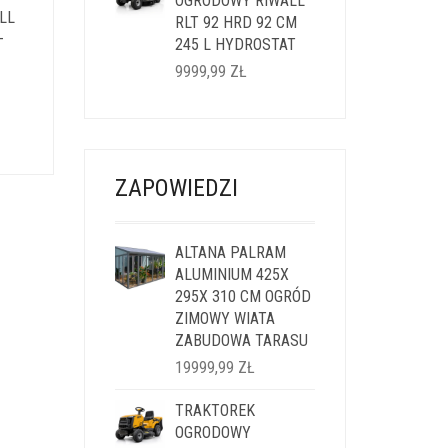
14999,99 ZŁ.
OGRODOWY RIWALL
11999,99 ZŁ.
LL
RLT 92 HRD 92 CM
–
245 L HYDROSTAT
9999,99
ZŁ
ALNA
SI:
ZAPOWIEDZI
,99 ZŁ.
ALTANA PALRAM
ALUMINIUM 425X
295X 310 CM OGRÓD
ZIMOWY WIATA
ZABUDOWA TARASU
19999,99
ZŁ
TRAKTOREK
OGRODOWY