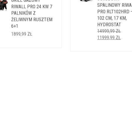
GRILL GAZOWY
SPALINOWY RIWA
RIWALL PRO 24 KW 7
PRO RLT102HRD 
PALNIKÓW Z
102 CM, 17 KM,
ŻELIWNYM RUSZTEM
HYDROSTAT
6+1
14999,99
ZŁ
1899,99
ZŁ
PIERWOTNA
AKTU
11999,99
ZŁ
CENA
CENA
WYNOSIŁA:
WYNO
14999,99 ZŁ.
11999