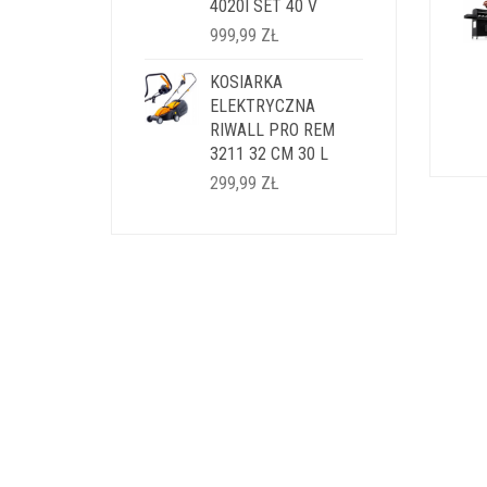
4020I SET 40 V
999,99
ZŁ
KOSIARKA
ELEKTRYCZNA
RIWALL PRO REM
3211 32 CM 30 L
299,99
ZŁ