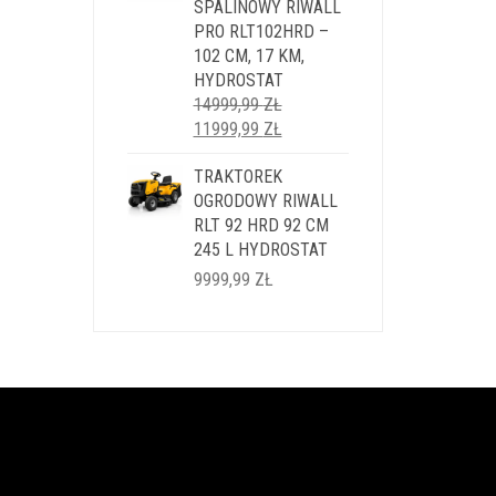
SPALINOWY RIWALL
PRO RLT102HRD –
102 CM, 17 KM,
HYDROSTAT
14999,99
ZŁ
PIERWOTNA
AKTUALNA
11999,99
ZŁ
CENA
CENA
WYNOSIŁA:
TRAKTOREK
WYNOSI:
14999,99 ZŁ.
OGRODOWY RIWALL
11999,99 ZŁ.
RLT 92 HRD 92 CM
245 L HYDROSTAT
9999,99
ZŁ