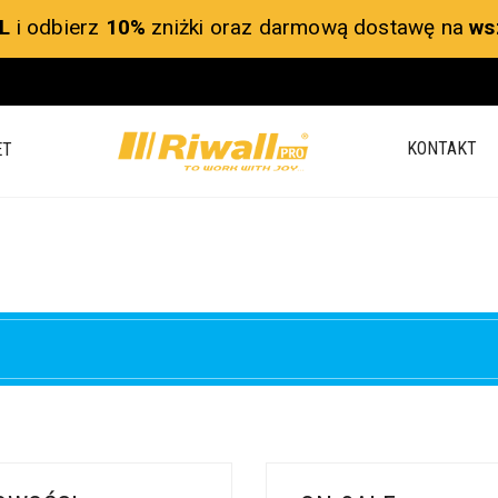
L
i odbierz
10%
zniżki oraz darmową dostawę na
ws
KONTAKT
ET