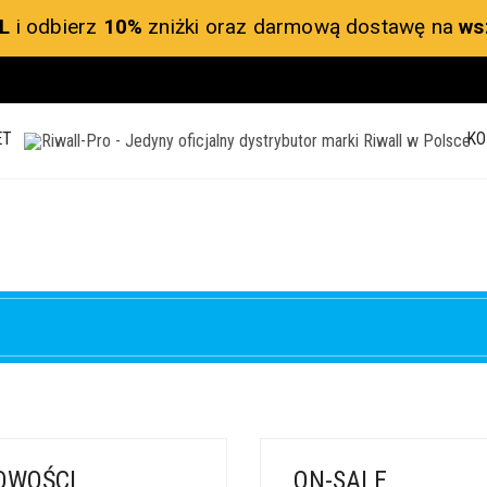
L
i odbierz
10%
zniżki oraz darmową dostawę na
ws
ET
KO
OWOŚCI
ON-SALE