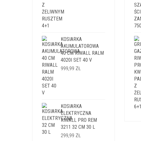
KOSIARKA
AKUMULATOROWA
40 CM RIWALL RALM
4020I SET 40 V
999,99
ZŁ
KOSIARKA
ELEKTRYCZNA
RIWALL PRO REM
3211 32 CM 30 L
299,99
ZŁ