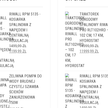
RIWALL RPM 5135 -
TRAKTOREK
KOSIARKA
OGRODOWY
SPALINOWA Z
SPALINOWY RIWA
NAPĘDEM I
PRO RLT102HRD 
CENTRALNĄ
102 CM, 17 KM,
REGULACJĄ
HYDROSTAT
1499,99
ZŁ
14999,99
ZŁ
PIERWOTNA
AKTUALNA
PIERWOTNA
AKTU
1199,99
ZŁ
11999,99
ZŁ
CENA
CENA
CENA
CENA
WYNOSIŁA:
WYNOSI:
WYNOSIŁA:
WYNO
1499,99 ZŁ.
1199,99 ZŁ.
14999,99 ZŁ.
11999
ŻELIWNA POMPA DO
RIWALL RPM 5135
WODY BRUDNEJ
KOSIARKA
CZYSTEJ SZAMBA
SPALINOWA Z
ŚCIEKÓW
NAPĘDEM I
ZANURZENIOWA
CENTRALNĄ
750W
REGULACJĄ
1499,99
ZŁ