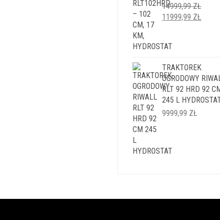
14999,99
ZŁ
PIERWOTNA
AKTU
11999,99
ZŁ
CENA
CENA
WYNOSIŁA:
WYNO
14999,99 ZŁ.
11999
TRAKTOREK
OGRODOWY RIWA
RLT 92 HRD 92 C
245 L HYDROSTA
9999,99
ZŁ