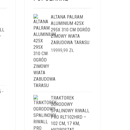
ALTANA PALRAM
ALUMINIUM 425X
LL
295X 310 CM OGRÓD
–
ZIMOWY WIATA
ZABUDOWA TARASU
19999,99
ZŁ
ALNA
SI:
,99 ZŁ.
 -
TRAKTOREK
OGRODOWY
SPALINOWY RIWALL
PRO RLT102HRD –
102 CM, 17 KM,
HYDROSTAT