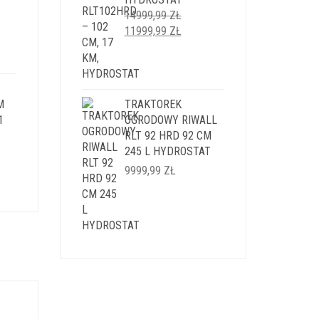
LNA
14999,99
ZŁ
PIERWOTNA
AKTUALNA
11999,99
ZŁ
I:
CENA
CENA
9 ZŁ.
WYNOSIŁA:
WYNOSI:
14999,99 ZŁ.
11999,99 ZŁ.
M
TRAKTOREK
1
OGRODOWY RIWALL
RLT 92 HRD 92 CM
245 L HYDROSTAT
LNA
9999,99
ZŁ
I:
9 ZŁ.