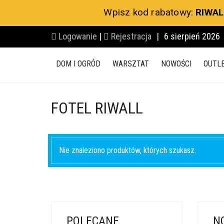
Wpisz kod rabatowy:
RIWAL
Logowanie
|
Rejestracja
|
6 sierpień 2026
DOM I OGRÓD
WARSZTAT
NOWOŚCI
OUTL
FOTEL RIWALL
Nie znaleziono produktów, których szukasz.
POLECANE
N