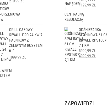
219,99
ZŁ
PIERWOTNA
AKTUA
1199,99
ZŁ
CENA
CENA
WYNOSIŁA:
WYNOS
1499,99 ZŁ.
1199,9
GRILL GAZOWY
ODŚNIEŻARKA
RIWALL PRO 24 KW 7
SPALINOWA 61 C
PALNIKÓW Z
RIWALL RPST607
ŻELIWNYM RUSZTEM
7,1 KM
6+1
5999,99
ZŁ
PIERWOTNA
AKTUA
4999,99
ZŁ
1899,99
ZŁ
CENA
CENA
WYNOSIŁA:
WYNOS
5999,99 ZŁ.
4999,9
ZAPOWIEDZI