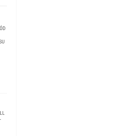
RÓD
SU
LL
–