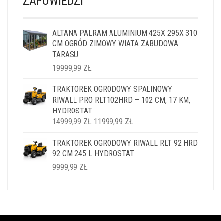
ZAPOWIEDZI
ALTANA PALRAM ALUMINIUM 425X 295X 310
CM OGRÓD ZIMOWY WIATA ZABUDOWA
TARASU
19999,99
ZŁ
TRAKTOREK OGRODOWY SPALINOWY
RIWALL PRO RLT102HRD – 102 CM, 17 KM,
HYDROSTAT
PIERWOTNA
AKTUALNA
14999,99
ZŁ
11999,99
ZŁ
CENA
CENA
TRAKTOREK OGRODOWY RIWALL RLT 92 HRD
WYNOSIŁA:
WYNOSI:
92 CM 245 L HYDROSTAT
14999,99 ZŁ.
11999,99 ZŁ.
9999,99
ZŁ