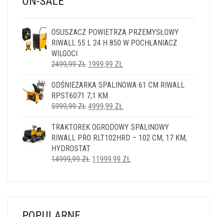
ON-SALE
OSUSZACZ POWIETRZA PRZEMYSŁOWY
RIWALL 55 L 24 H 850 W POCHŁANIACZ
WILGOCI
PIERWOTNA
AKTUALNA
2499,99
ZŁ
1999,99
ZŁ
CENA
CENA
ODŚNIEŻARKA SPALINOWA 61 CM RIWALL
WYNOSIŁA:
WYNOSI:
RPST6071 7,1 KM
2499,99 ZŁ.
1999,99 ZŁ.
PIERWOTNA
AKTUALNA
5999,99
ZŁ
4999,99
ZŁ
CENA
CENA
TRAKTOREK OGRODOWY SPALINOWY
WYNOSIŁA:
WYNOSI:
RIWALL PRO RLT102HRD – 102 CM, 17 KM,
5999,99 ZŁ.
4999,99 ZŁ.
HYDROSTAT
PIERWOTNA
AKTUALNA
14999,99
ZŁ
11999,99
ZŁ
CENA
CENA
WYNOSIŁA:
WYNOSI:
14999,99 ZŁ.
11999,99 ZŁ.
POPULARNE