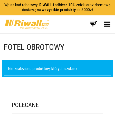
Wpisz kod rabatowy:
RIWALL
i odbierz
10%
zniżki oraz darmową
dostawę na
wszystkie produkty
do 5000zł
Toggle Menu
FOTEL OBROTOWY
Nie znaleziono produktów, których szukasz.
POLECANE