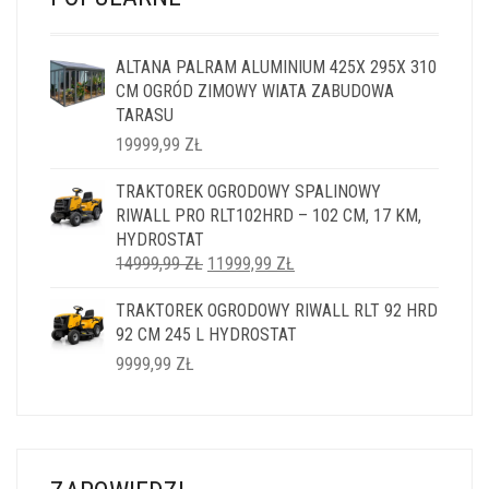
ALTANA PALRAM ALUMINIUM 425X 295X 310
CM OGRÓD ZIMOWY WIATA ZABUDOWA
TARASU
19999,99
ZŁ
TRAKTOREK OGRODOWY SPALINOWY
RIWALL PRO RLT102HRD – 102 CM, 17 KM,
HYDROSTAT
PIERWOTNA
AKTUALNA
14999,99
ZŁ
11999,99
ZŁ
CENA
CENA
TRAKTOREK OGRODOWY RIWALL RLT 92 HRD
WYNOSIŁA:
WYNOSI:
92 CM 245 L HYDROSTAT
14999,99 ZŁ.
11999,99 ZŁ.
9999,99
ZŁ