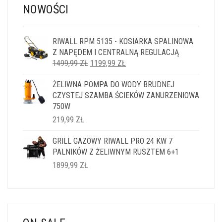
NOWOŚCI
RIWALL RPM 5135 - KOSIARKA SPALINOWA
Z NAPĘDEM I CENTRALNĄ REGULACJĄ
PIERWOTNA
AKTUALNA
1499,99
ZŁ
1199,99
ZŁ
CENA
CENA
ŻELIWNA POMPA DO WODY BRUDNEJ
WYNOSIŁA:
WYNOSI:
CZYSTEJ SZAMBA ŚCIEKÓW ZANURZENIOWA
1499,99 ZŁ.
1199,99 ZŁ.
750W
219,99
ZŁ
GRILL GAZOWY RIWALL PRO 24 KW 7
PALNIKÓW Z ŻELIWNYM RUSZTEM 6+1
1899,99
ZŁ