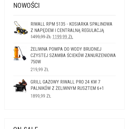
NOWOŚCI
RIWALL RPM 5135 - KOSIARKA SPALINOWA
Z NAPĘDEM I CENTRALNĄ REGULACJĄ
PIERWOTNA
AKTUALNA
1499,99
ZŁ
1199,99
ZŁ
CENA
CENA
ŻELIWNA POMPA DO WODY BRUDNEJ
WYNOSIŁA:
WYNOSI:
CZYSTEJ SZAMBA ŚCIEKÓW ZANURZENIOWA
1499,99 ZŁ.
1199,99 ZŁ.
750W
219,99
ZŁ
GRILL GAZOWY RIWALL PRO 24 KW 7
PALNIKÓW Z ŻELIWNYM RUSZTEM 6+1
1899,99
ZŁ