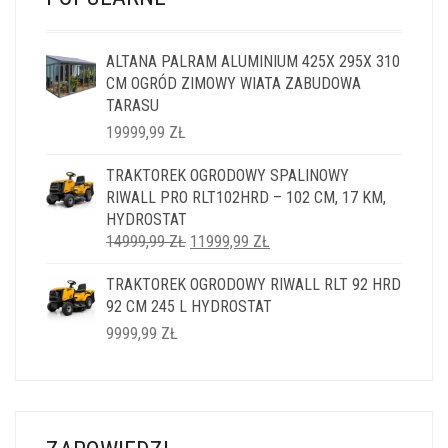
ALTANA PALRAM ALUMINIUM 425X 295X 310
CM OGRÓD ZIMOWY WIATA ZABUDOWA
TARASU
19999,99
ZŁ
TRAKTOREK OGRODOWY SPALINOWY
RIWALL PRO RLT102HRD – 102 CM, 17 KM,
HYDROSTAT
PIERWOTNA
AKTUALNA
14999,99
ZŁ
11999,99
ZŁ
CENA
CENA
TRAKTOREK OGRODOWY RIWALL RLT 92 HRD
WYNOSIŁA:
WYNOSI:
92 CM 245 L HYDROSTAT
14999,99 ZŁ.
11999,99 ZŁ.
9999,99
ZŁ