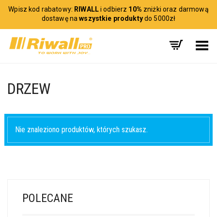
Wpisz kod rabatowy:
RIWALL
i odbierz
10%
zniżki oraz darmową
dostawę na
wszystkie produkty
do 5000zł
Toggle Menu
DRZEW
Nie znaleziono produktów, których szukasz.
POLECANE