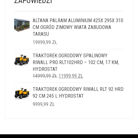
ZAPOWIEDZI
ALTANA PALRAM ALUMINIUM 425X 295X 310
CM OGRÓD ZIMOWY WIATA ZABUDOWA
TARASU
19999,99
ZŁ
TRAKTOREK OGRODOWY SPALINOWY
RIWALL PRO RLT102HRD – 102 CM, 17 KM,
HYDROSTAT
PIERWOTNA
AKTUALNA
14999,99
ZŁ
11999,99
ZŁ
CENA
CENA
TRAKTOREK OGRODOWY RIWALL RLT 92 HRD
WYNOSIŁA:
WYNOSI:
92 CM 245 L HYDROSTAT
14999,99 ZŁ.
11999,99 ZŁ.
9999,99
ZŁ