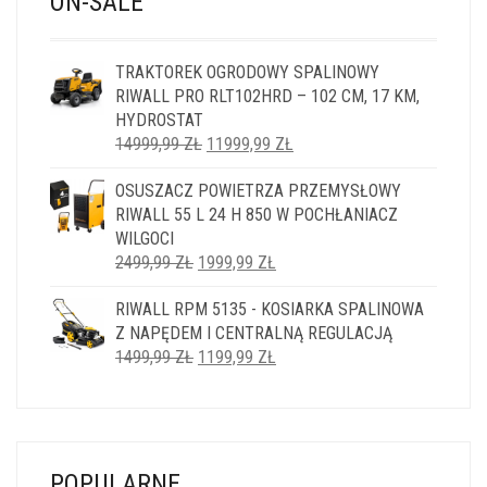
ON-SALE
TRAKTOREK OGRODOWY SPALINOWY
RIWALL PRO RLT102HRD – 102 CM, 17 KM,
HYDROSTAT
PIERWOTNA
AKTUALNA
14999,99
ZŁ
11999,99
ZŁ
CENA
CENA
OSUSZACZ POWIETRZA PRZEMYSŁOWY
WYNOSIŁA:
WYNOSI:
RIWALL 55 L 24 H 850 W POCHŁANIACZ
14999,99 ZŁ.
11999,99 ZŁ.
WILGOCI
PIERWOTNA
AKTUALNA
2499,99
ZŁ
1999,99
ZŁ
CENA
CENA
RIWALL RPM 5135 - KOSIARKA SPALINOWA
WYNOSIŁA:
WYNOSI:
Z NAPĘDEM I CENTRALNĄ REGULACJĄ
2499,99 ZŁ.
1999,99 ZŁ.
PIERWOTNA
AKTUALNA
1499,99
ZŁ
1199,99
ZŁ
CENA
CENA
WYNOSIŁA:
WYNOSI:
1499,99 ZŁ.
1199,99 ZŁ.
POPULARNE