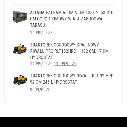
ALTANA PALRAM ALUMINIUM 425X 295X 310
CM OGRÓD ZIMOWY WIATA ZABUDOWA
TARASU
19999,99
ZŁ
TRAKTOREK OGRODOWY SPALINOWY
RIWALL PRO RLT102HRD – 102 CM, 17 KM,
HYDROSTAT
PIERWOTNA
AKTUALNA
14999,99
ZŁ
11999,99
ZŁ
CENA
CENA
TRAKTOREK OGRODOWY RIWALL RLT 92 HRD
WYNOSIŁA:
WYNOSI:
92 CM 245 L HYDROSTAT
14999,99 ZŁ.
11999,99 ZŁ.
9999,99
ZŁ