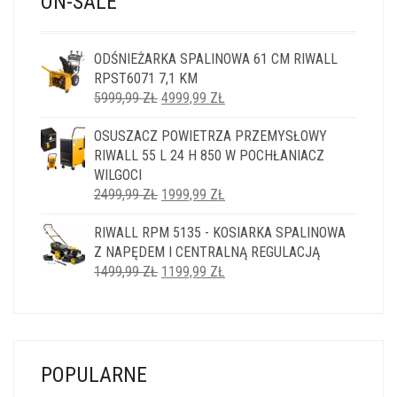
ON-SALE
ODŚNIEŻARKA SPALINOWA 61 CM RIWALL
RPST6071 7,1 KM
PIERWOTNA
AKTUALNA
5999,99
ZŁ
4999,99
ZŁ
CENA
CENA
OSUSZACZ POWIETRZA PRZEMYSŁOWY
WYNOSIŁA:
WYNOSI:
RIWALL 55 L 24 H 850 W POCHŁANIACZ
5999,99 ZŁ.
4999,99 ZŁ.
WILGOCI
PIERWOTNA
AKTUALNA
2499,99
ZŁ
1999,99
ZŁ
CENA
CENA
RIWALL RPM 5135 - KOSIARKA SPALINOWA
WYNOSIŁA:
WYNOSI:
Z NAPĘDEM I CENTRALNĄ REGULACJĄ
2499,99 ZŁ.
1999,99 ZŁ.
PIERWOTNA
AKTUALNA
1499,99
ZŁ
1199,99
ZŁ
CENA
CENA
WYNOSIŁA:
WYNOSI:
1499,99 ZŁ.
1199,99 ZŁ.
POPULARNE