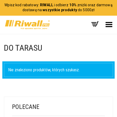
Wpisz kod rabatowy:
RIWALL
i odbierz
10%
zniżki oraz darmową
dostawę na
wszystkie produkty
do 5000zł
Toggle Menu
DO TARASU
Nie znaleziono produktów, których szukasz.
POLECANE