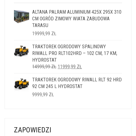
ALTANA PALRAM ALUMINIUM 425X 295X 310
CM OGRÓD ZIMOWY WIATA ZABUDOWA
TARASU
19999,99
ZŁ
TRAKTOREK OGRODOWY SPALINOWY
RIWALL PRO RLT102HRD – 102 CM, 17 KM,
HYDROSTAT
PIERWOTNA
AKTUALNA
14999,99
ZŁ
11999,99
ZŁ
CENA
CENA
TRAKTOREK OGRODOWY RIWALL RLT 92 HRD
WYNOSIŁA:
WYNOSI:
92 CM 245 L HYDROSTAT
14999,99 ZŁ.
11999,99 ZŁ.
9999,99
ZŁ
ZAPOWIEDZI