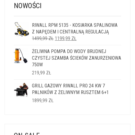
NOWOŚCI
RIWALL RPM 5135 - KOSIARKA SPALINOWA
Z NAPĘDEM I CENTRALNĄ REGULACJĄ
PIERWOTNA
AKTUALNA
1499,99
ZŁ
1199,99
ZŁ
CENA
CENA
ŻELIWNA POMPA DO WODY BRUDNEJ
WYNOSIŁA:
WYNOSI:
CZYSTEJ SZAMBA ŚCIEKÓW ZANURZENIOWA
1499,99 ZŁ.
1199,99 ZŁ.
750W
219,99
ZŁ
GRILL GAZOWY RIWALL PRO 24 KW 7
PALNIKÓW Z ŻELIWNYM RUSZTEM 6+1
1899,99
ZŁ