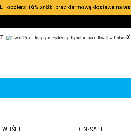
L
i odbierz
10%
zniżki oraz darmową dostawę na
ws
ET
KO
OWOŚCI
ON-SALE