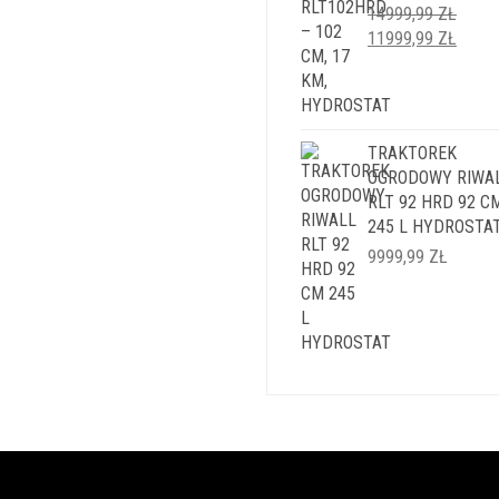
14999,99
ZŁ
PIERWOTNA
AKTU
11999,99
ZŁ
CENA
CENA
WYNOSIŁA:
WYNO
14999,99 ZŁ.
11999
TRAKTOREK
OGRODOWY RIWA
RLT 92 HRD 92 C
245 L HYDROSTA
9999,99
ZŁ