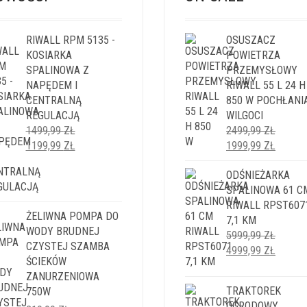
RIWALL RPM 5135 -
OSUSZACZ
KOSIARKA
POWIETRZA
SPALINOWA Z
PRZEMYSŁOWY
NAPĘDEM I
RIWALL 55 L 24 H
CENTRALNĄ
850 W POCHŁANI
REGULACJĄ
WILGOCI
1499,99
ZŁ
2499,99
ZŁ
PIERWOTNA
AKTUALNA
PIERWOTNA
AKTUA
1199,99
ZŁ
1999,99
ZŁ
CENA
CENA
CENA
CENA
WYNOSIŁA:
WYNOSI:
WYNOSIŁA:
ODŚNIEŻARKA
WYNOS
1499,99 ZŁ.
1199,99 ZŁ.
2499,99 ZŁ.
SPALINOWA 61 C
1999,9
RIWALL RPST607
ŻELIWNA POMPA DO
7,1 KM
WODY BRUDNEJ
5999,99
ZŁ
CZYSTEJ SZAMBA
PIERWOTNA
AKTUA
4999,99
ZŁ
ŚCIEKÓW
CENA
CENA
ZANURZENIOWA
WYNOSIŁA:
WYNOS
TRAKTOREK
750W
5999,99 ZŁ.
4999,9
OGRODOWY