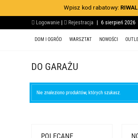
Wpisz kod rabatowy:
RIWAL
Logowanie
|
Rejestracja
|
6 sierpień 2026
DOM I OGRÓD
WARSZTAT
NOWOŚCI
OUTL
DO GARAŻU
Nie znaleziono produktów, których szukasz.
POLECANE
N