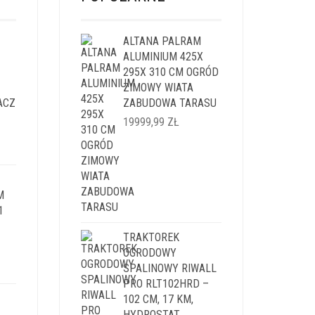
ALTANA PALRAM
ALUMINIUM 425X
295X 310 CM OGRÓD
ZIMOWY WIATA
ACZ
ZABUDOWA TARASU
19999,99
ZŁ
LNA
I:
M
9 ZŁ.
1
TRAKTOREK
OGRODOWY
LNA
SPALINOWY RIWALL
PRO RLT102HRD –
I:
102 CM, 17 KM,
9 ZŁ.
HYDROSTAT