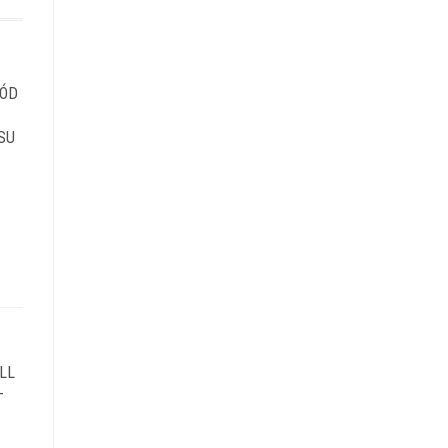
RÓD
SU
LL
–