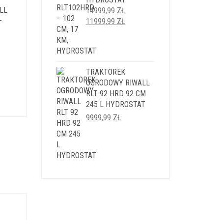
LL
14999,99
ZŁ
–
PIERWOTNA
AKTUALNA
11999,99
ZŁ
CENA
CENA
WYNOSIŁA:
WYNOSI:
14999,99 ZŁ.
11999,99 ZŁ.
ALNA
TRAKTOREK
OGRODOWY RIWALL
SI:
RLT 92 HRD 92 CM
,99 ZŁ.
245 L HYDROSTAT
9999,99
ZŁ