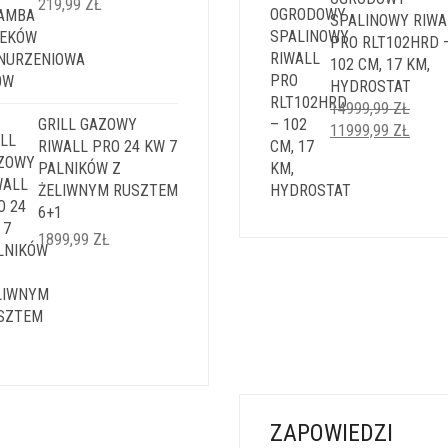
219,99
ZŁ
SPALINOWY RIWA
PRO RLT102HRD 
102 CM, 17 KM,
HYDROSTAT
14999,99
ZŁ
GRILL GAZOWY
PIERWOTNA
AKTU
11999,99
ZŁ
RIWALL PRO 24 KW 7
CENA
CENA
PALNIKÓW Z
WYNOSIŁA:
WYNO
ŻELIWNYM RUSZTEM
14999,99 ZŁ.
11999
6+1
1899,99
ZŁ
ZAPOWIEDZI