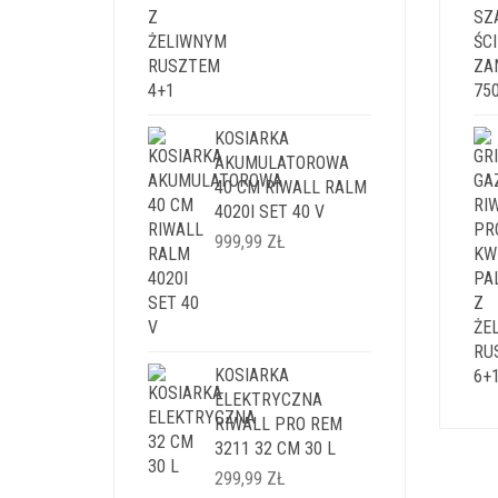
KOSIARKA
AKUMULATOROWA
40 CM RIWALL RALM
4020I SET 40 V
999,99
ZŁ
KOSIARKA
ELEKTRYCZNA
RIWALL PRO REM
3211 32 CM 30 L
299,99
ZŁ