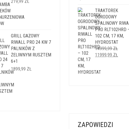
219,99
ZŁ
WYNOSIŁA:
WYNOS
TRAKTOREK
5999,99 ZŁ.
4999,9
OGRODOWY
SPALINOWY RIWA
PRO RLT102HRD 
GRILL GAZOWY
102 CM, 17 KM,
RIWALL PRO 24 KW 7
HYDROSTAT
PALNIKÓW Z
14999,99
ZŁ
PIERWOTNA
AKTU
ŻELIWNYM RUSZTEM
11999,99
ZŁ
CENA
CENA
6+1
WYNOSIŁA:
WYNO
1899,99
ZŁ
14999,99 ZŁ.
11999
ZAPOWIEDZI