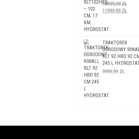
14999,99
ZŁ
PIERWOTNA
AKTU
11999,99
ZŁ
CENA
CENA
WYNOSIŁA:
WYNO
14999,99 ZŁ.
11999
TRAKTOREK
OGRODOWY RIWA
RLT 92 HRD 92 C
245 L HYDROSTA
9999,99
ZŁ