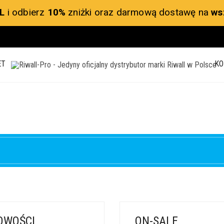
L
i odbierz
10%
zniżki oraz darmową dostawę na
ws
ET
KO
OWOŚCI
ON-SALE