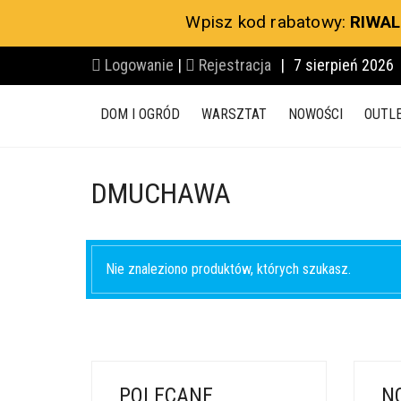
Wpisz kod rabatowy:
RIWAL
Logowanie
|
Rejestracja
|
7 sierpień 2026
DOM I OGRÓD
WARSZTAT
NOWOŚCI
OUTL
DMUCHAWA
Nie znaleziono produktów, których szukasz.
POLECANE
N