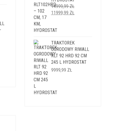
I:
14999,99
ZŁ
9 ZŁ.
PIERWOTNA
AKTUALNA
11999,99
ZŁ
CENA
CENA
LL
WYNOSIŁA:
WYNOSI:
–
14999,99 ZŁ.
11999,99 ZŁ.
TRAKTOREK
OGRODOWY RIWALL
ALNA
RLT 92 HRD 92 CM
245 L HYDROSTAT
SI:
9999,99
ZŁ
,99 ZŁ.