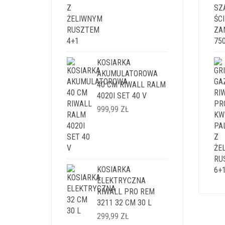
KOSIARKA
AKUMULATOROWA
40 CM RIWALL RALM
4020I SET 40 V
999,99
ZŁ
KOSIARKA
ELEKTRYCZNA
RIWALL PRO REM
3211 32 CM 30 L
299,99
ZŁ