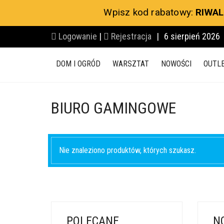
Wpisz kod rabatowy:
RIWAL
Logowanie
|
Rejestracja
|
6 sierpień 2026
DOM I OGRÓD
WARSZTAT
NOWOŚCI
OUTL
BIURO GAMINGOWE
Nie znaleziono produktów, których szukasz.
POLECANE
N