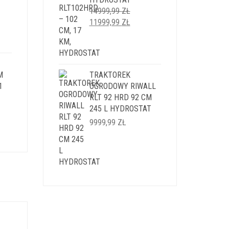
LNA
14999,99
ZŁ
PIERWOTNA
AKTUALNA
11999,99
ZŁ
I:
CENA
CENA
9 ZŁ.
WYNOSIŁA:
WYNOSI:
14999,99 ZŁ.
11999,99 ZŁ.
M
TRAKTOREK
1
OGRODOWY RIWALL
RLT 92 HRD 92 CM
245 L HYDROSTAT
LNA
9999,99
ZŁ
I:
9 ZŁ.