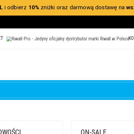
L
i odbierz
10%
zniżki oraz darmową dostawę na
ws
ET
KO
OWOŚCI
ON-SALE