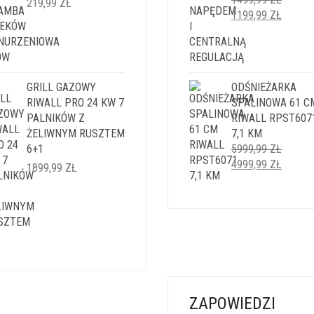
219,99
ZŁ
PIERWOTNA
AKTUA
1199,99
ZŁ
CENA
CENA
WYNOSIŁA:
WYNOS
1499,99 ZŁ.
1199,9
GRILL GAZOWY
ODŚNIEŻARKA
RIWALL PRO 24 KW 7
SPALINOWA 61 C
PALNIKÓW Z
RIWALL RPST607
ŻELIWNYM RUSZTEM
7,1 KM
6+1
5999,99
ZŁ
PIERWOTNA
AKTUA
4999,99
ZŁ
1899,99
ZŁ
CENA
CENA
WYNOSIŁA:
WYNOS
5999,99 ZŁ.
4999,9
ZAPOWIEDZI