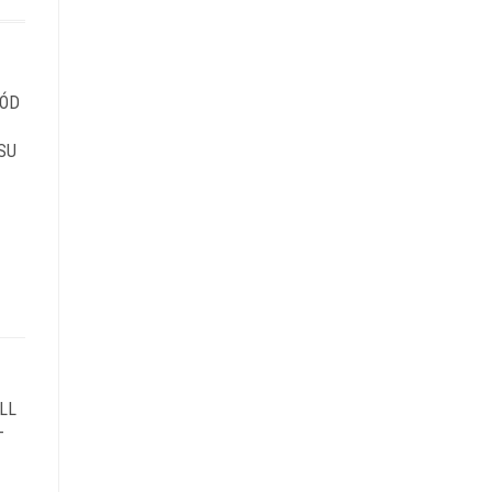
RÓD
SU
LL
–