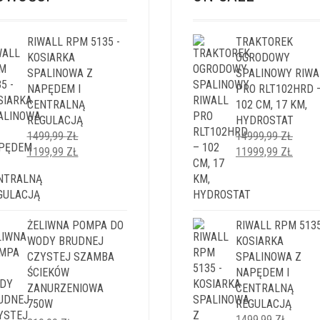
RIWALL RPM 5135 -
TRAKTOREK
KOSIARKA
OGRODOWY
SPALINOWA Z
SPALINOWY RIWA
NAPĘDEM I
PRO RLT102HRD 
CENTRALNĄ
102 CM, 17 KM,
REGULACJĄ
HYDROSTAT
1499,99
ZŁ
14999,99
ZŁ
PIERWOTNA
AKTUALNA
PIERWOTNA
AKTU
1199,99
ZŁ
11999,99
ZŁ
CENA
CENA
CENA
CENA
WYNOSIŁA:
WYNOSI:
WYNOSIŁA:
WYNO
1499,99 ZŁ.
1199,99 ZŁ.
14999,99 ZŁ.
11999
ŻELIWNA POMPA DO
RIWALL RPM 5135
WODY BRUDNEJ
KOSIARKA
CZYSTEJ SZAMBA
SPALINOWA Z
ŚCIEKÓW
NAPĘDEM I
ZANURZENIOWA
CENTRALNĄ
750W
REGULACJĄ
1499,99
ZŁ