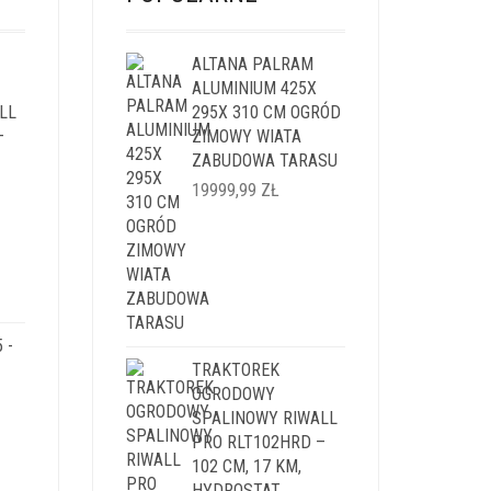
ALTANA PALRAM
ALUMINIUM 425X
LL
295X 310 CM OGRÓD
–
ZIMOWY WIATA
ZABUDOWA TARASU
19999,99
ZŁ
ALNA
SI:
,99 ZŁ.
 -
TRAKTOREK
OGRODOWY
SPALINOWY RIWALL
PRO RLT102HRD –
102 CM, 17 KM,
HYDROSTAT