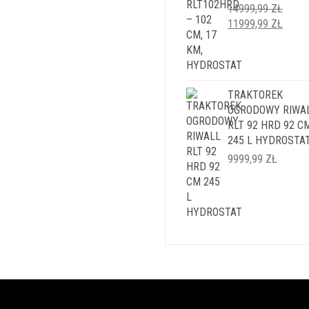
14999,99
ZŁ
PIERWOTNA
AKTU
11999,99
ZŁ
CENA
CENA
WYNOSIŁA:
WYNO
14999,99 ZŁ.
11999
TRAKTOREK
OGRODOWY RIWA
RLT 92 HRD 92 C
245 L HYDROSTA
9999,99
ZŁ