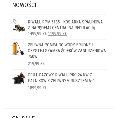
NOWOŚCI
RIWALL RPM 5135 - KOSIARKA SPALINOWA
Z NAPĘDEM I CENTRALNĄ REGULACJĄ
PIERWOTNA
AKTUALNA
1499,99
ZŁ
1199,99
ZŁ
CENA
CENA
ŻELIWNA POMPA DO WODY BRUDNEJ
WYNOSIŁA:
WYNOSI:
CZYSTEJ SZAMBA ŚCIEKÓW ZANURZENIOWA
1499,99 ZŁ.
1199,99 ZŁ.
750W
219,99
ZŁ
GRILL GAZOWY RIWALL PRO 24 KW 7
PALNIKÓW Z ŻELIWNYM RUSZTEM 6+1
1899,99
ZŁ