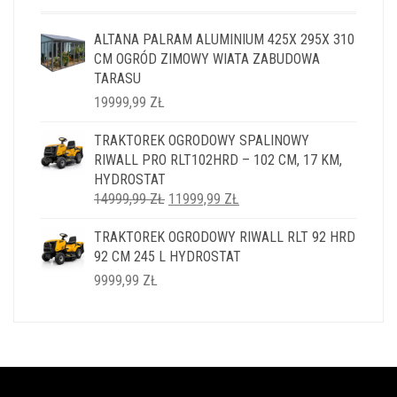
ALTANA PALRAM ALUMINIUM 425X 295X 310
CM OGRÓD ZIMOWY WIATA ZABUDOWA
TARASU
19999,99
ZŁ
TRAKTOREK OGRODOWY SPALINOWY
RIWALL PRO RLT102HRD – 102 CM, 17 KM,
HYDROSTAT
PIERWOTNA
AKTUALNA
14999,99
ZŁ
11999,99
ZŁ
CENA
CENA
TRAKTOREK OGRODOWY RIWALL RLT 92 HRD
WYNOSIŁA:
WYNOSI:
92 CM 245 L HYDROSTAT
14999,99 ZŁ.
11999,99 ZŁ.
9999,99
ZŁ