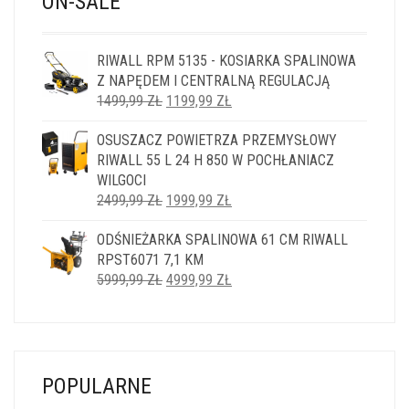
ON-SALE
RIWALL RPM 5135 - KOSIARKA SPALINOWA
Z NAPĘDEM I CENTRALNĄ REGULACJĄ
PIERWOTNA
AKTUALNA
1499,99
ZŁ
1199,99
ZŁ
CENA
CENA
OSUSZACZ POWIETRZA PRZEMYSŁOWY
WYNOSIŁA:
WYNOSI:
RIWALL 55 L 24 H 850 W POCHŁANIACZ
1499,99 ZŁ.
1199,99 ZŁ.
WILGOCI
PIERWOTNA
AKTUALNA
2499,99
ZŁ
1999,99
ZŁ
CENA
CENA
ODŚNIEŻARKA SPALINOWA 61 CM RIWALL
WYNOSIŁA:
WYNOSI:
RPST6071 7,1 KM
2499,99 ZŁ.
1999,99 ZŁ.
PIERWOTNA
AKTUALNA
5999,99
ZŁ
4999,99
ZŁ
CENA
CENA
WYNOSIŁA:
WYNOSI:
5999,99 ZŁ.
4999,99 ZŁ.
POPULARNE