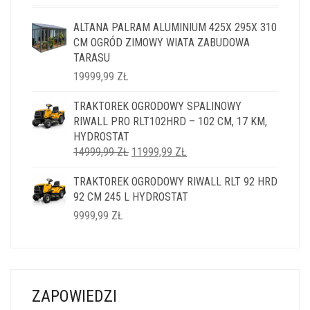
ALTANA PALRAM ALUMINIUM 425X 295X 310
CM OGRÓD ZIMOWY WIATA ZABUDOWA
TARASU
19999,99
ZŁ
TRAKTOREK OGRODOWY SPALINOWY
RIWALL PRO RLT102HRD – 102 CM, 17 KM,
HYDROSTAT
PIERWOTNA
AKTUALNA
14999,99
ZŁ
11999,99
ZŁ
CENA
CENA
TRAKTOREK OGRODOWY RIWALL RLT 92 HRD
WYNOSIŁA:
WYNOSI:
92 CM 245 L HYDROSTAT
14999,99 ZŁ.
11999,99 ZŁ.
9999,99
ZŁ
ZAPOWIEDZI