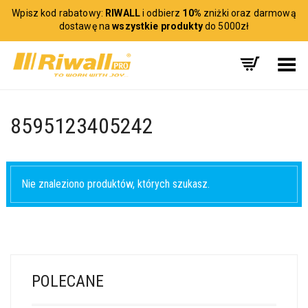
Wpisz kod rabatowy:
RIWALL
i odbierz
10%
zniżki oraz darmową
dostawę na
wszystkie produkty
do 5000zł
Toggle Menu
8595123405242
Nie znaleziono produktów, których szukasz.
POLECANE