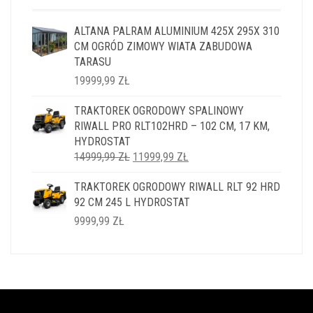
ALTANA PALRAM ALUMINIUM 425X 295X 310
CM OGRÓD ZIMOWY WIATA ZABUDOWA
TARASU
19999,99
ZŁ
TRAKTOREK OGRODOWY SPALINOWY
RIWALL PRO RLT102HRD – 102 CM, 17 KM,
HYDROSTAT
PIERWOTNA
AKTUALNA
14999,99
ZŁ
11999,99
ZŁ
CENA
CENA
TRAKTOREK OGRODOWY RIWALL RLT 92 HRD
WYNOSIŁA:
WYNOSI:
92 CM 245 L HYDROSTAT
14999,99 ZŁ.
11999,99 ZŁ.
9999,99
ZŁ