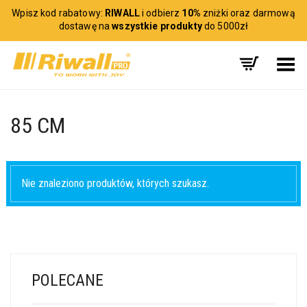
Wpisz kod rabatowy:
RIWALL
i odbierz
10%
zniżki oraz darmową
dostawę na
wszystkie produkty
do 5000zł
Toggle Menu
85 CM
Nie znaleziono produktów, których szukasz.
POLECANE