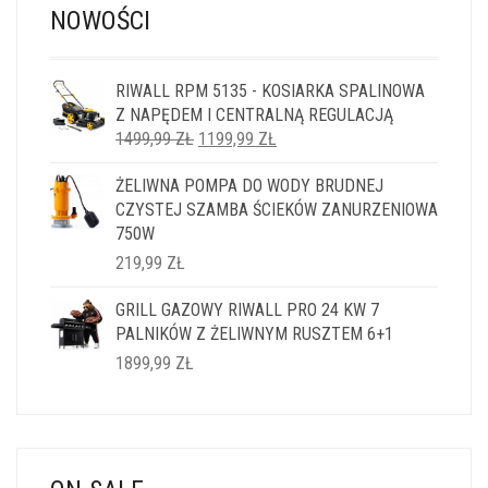
NOWOŚCI
RIWALL RPM 5135 - KOSIARKA SPALINOWA
Z NAPĘDEM I CENTRALNĄ REGULACJĄ
PIERWOTNA
AKTUALNA
1499,99
ZŁ
1199,99
ZŁ
CENA
CENA
ŻELIWNA POMPA DO WODY BRUDNEJ
WYNOSIŁA:
WYNOSI:
CZYSTEJ SZAMBA ŚCIEKÓW ZANURZENIOWA
1499,99 ZŁ.
1199,99 ZŁ.
750W
219,99
ZŁ
GRILL GAZOWY RIWALL PRO 24 KW 7
PALNIKÓW Z ŻELIWNYM RUSZTEM 6+1
1899,99
ZŁ