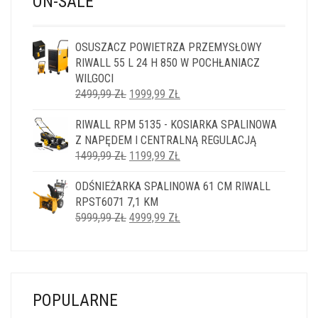
ON-SALE
OSUSZACZ POWIETRZA PRZEMYSŁOWY
RIWALL 55 L 24 H 850 W POCHŁANIACZ
WILGOCI
PIERWOTNA
AKTUALNA
2499,99
ZŁ
1999,99
ZŁ
CENA
CENA
RIWALL RPM 5135 - KOSIARKA SPALINOWA
WYNOSIŁA:
WYNOSI:
Z NAPĘDEM I CENTRALNĄ REGULACJĄ
2499,99 ZŁ.
1999,99 ZŁ.
PIERWOTNA
AKTUALNA
1499,99
ZŁ
1199,99
ZŁ
CENA
CENA
ODŚNIEŻARKA SPALINOWA 61 CM RIWALL
WYNOSIŁA:
WYNOSI:
RPST6071 7,1 KM
1499,99 ZŁ.
1199,99 ZŁ.
PIERWOTNA
AKTUALNA
5999,99
ZŁ
4999,99
ZŁ
CENA
CENA
WYNOSIŁA:
WYNOSI:
5999,99 ZŁ.
4999,99 ZŁ.
POPULARNE