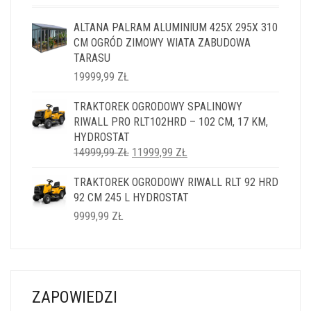
ALTANA PALRAM ALUMINIUM 425X 295X 310
CM OGRÓD ZIMOWY WIATA ZABUDOWA
TARASU
19999,99
ZŁ
TRAKTOREK OGRODOWY SPALINOWY
RIWALL PRO RLT102HRD – 102 CM, 17 KM,
HYDROSTAT
PIERWOTNA
AKTUALNA
14999,99
ZŁ
11999,99
ZŁ
CENA
CENA
TRAKTOREK OGRODOWY RIWALL RLT 92 HRD
WYNOSIŁA:
WYNOSI:
92 CM 245 L HYDROSTAT
14999,99 ZŁ.
11999,99 ZŁ.
9999,99
ZŁ
ZAPOWIEDZI