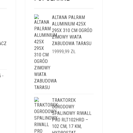
ALTANA PALRAM
ALUMINIUM 425X
295X 310 CM OGRÓD
ZIMOWY WIATA
ACZ
ZABUDOWA TARASU
19999,99
ZŁ
LNA
 -
I:
9 ZŁ.
TRAKTOREK
OGRODOWY
SPALINOWY RIWALL
PRO RLT102HRD –
LNA
102 CM, 17 KM,
HYDROSTAT