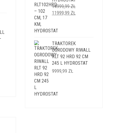
I:
14999,99
ZŁ
9 ZŁ.
PIERWOTNA
AKTUALNA
11999,99
ZŁ
CENA
CENA
WYNOSIŁA:
WYNOSI:
LL
14999,99 ZŁ.
11999,99 ZŁ.
–
TRAKTOREK
OGRODOWY RIWALL
RLT 92 HRD 92 CM
245 L HYDROSTAT
ALNA
9999,99
ZŁ
SI:
,99 ZŁ.