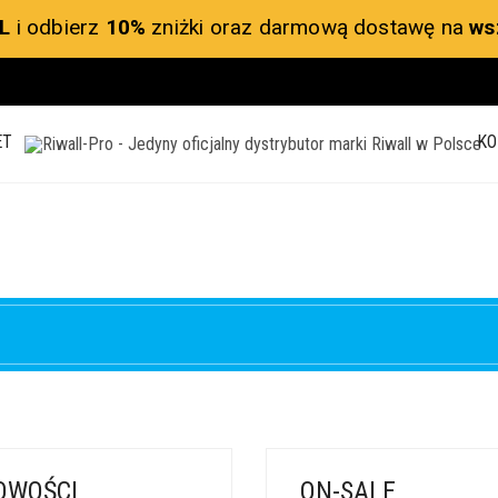
L
i odbierz
10%
zniżki oraz darmową dostawę na
ws
ET
KO
OWOŚCI
ON-SALE