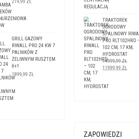
219,99
ZŁ
WYNOSIŁA:
WYNOS
1499,99 ZŁ.
1199,9
TRAKTOREK
OGRODOWY
SPALINOWY RIWA
GRILL GAZOWY
PRO RLT102HRD 
RIWALL PRO 24 KW 7
102 CM, 17 KM,
PALNIKÓW Z
HYDROSTAT
ŻELIWNYM RUSZTEM
14999,99
ZŁ
6+1
PIERWOTNA
AKTU
11999,99
ZŁ
1899,99
ZŁ
CENA
CENA
WYNOSIŁA:
WYNO
14999,99 ZŁ.
11999
ZAPOWIEDZI