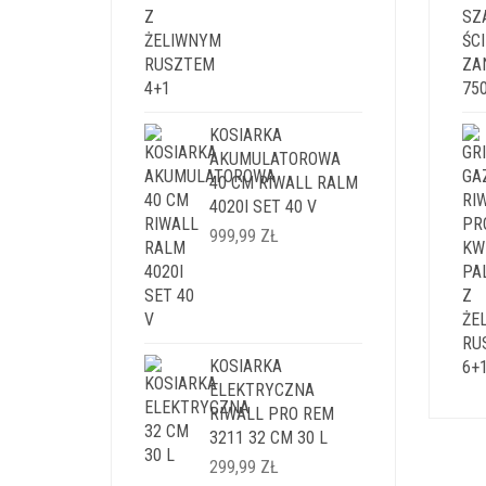
KOSIARKA
AKUMULATOROWA
40 CM RIWALL RALM
4020I SET 40 V
999,99
ZŁ
KOSIARKA
ELEKTRYCZNA
RIWALL PRO REM
3211 32 CM 30 L
299,99
ZŁ