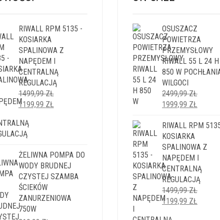
RIWALL RPM 5135 -
OSUSZACZ
KOSIARKA
POWIETRZA
SPALINOWA Z
PRZEMYSŁOWY
NAPĘDEM I
RIWALL 55 L 24 H
CENTRALNĄ
850 W POCHŁANI
REGULACJĄ
WILGOCI
1499,99
ZŁ
2499,99
ZŁ
PIERWOTNA
AKTUALNA
PIERWOTNA
AKTUA
1199,99
ZŁ
1999,99
ZŁ
CENA
CENA
CENA
CENA
WYNOSIŁA:
WYNOSI:
WYNOSIŁA:
RIWALL RPM 5135
WYNOS
1499,99 ZŁ.
1199,99 ZŁ.
2499,99 ZŁ.
KOSIARKA
1999,9
SPALINOWA Z
ŻELIWNA POMPA DO
NAPĘDEM I
WODY BRUDNEJ
CENTRALNĄ
CZYSTEJ SZAMBA
REGULACJĄ
ŚCIEKÓW
1499,99
ZŁ
ZANURZENIOWA
PIERWOTNA
AKTUA
1199,99
ZŁ
750W
CENA
CENA