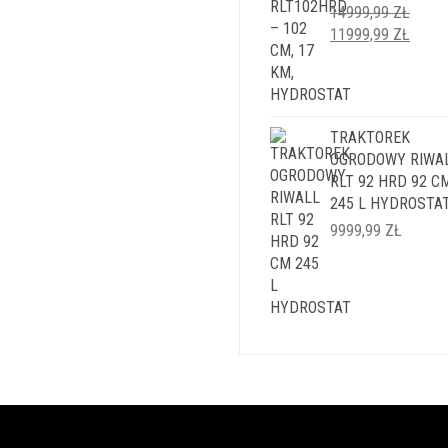
14999,99
ZŁ
PIERWOTNA
AKTU
11999,99
ZŁ
CENA
CENA
WYNOSIŁA:
WYNO
14999,99 ZŁ.
11999
TRAKTOREK
OGRODOWY RIWA
RLT 92 HRD 92 C
245 L HYDROSTA
9999,99
ZŁ