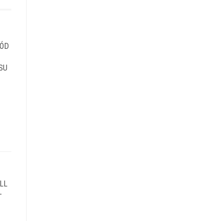
RÓD
SU
LL
–