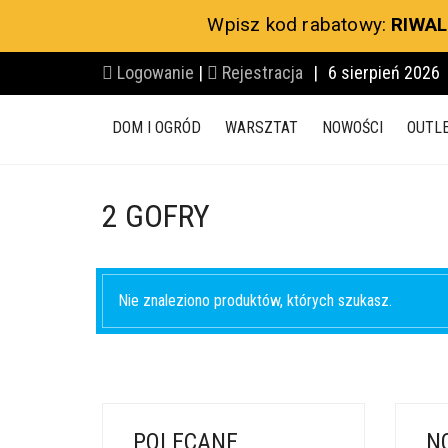
Wpisz kod rabatowy:
RIWAL
Logowanie
|
Rejestracja
|
6 sierpień 2026
DOM I OGRÓD
WARSZTAT
NOWOŚCI
OUTL
2 GOFRY
Nie znaleziono produktów, których szukasz.
POLECANE
N