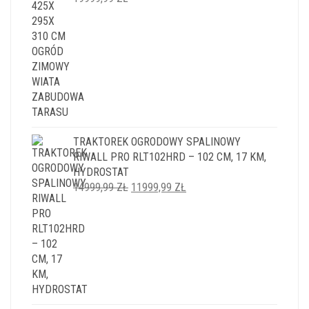
TRAKTOREK OGRODOWY SPALINOWY
RIWALL PRO RLT102HRD – 102 CM, 17 KM,
HYDROSTAT
PIERWOTNA
AKTUALNA
14999,99
ZŁ
11999,99
ZŁ
CENA
CENA
WYNOSIŁA:
WYNOSI:
14999,99 ZŁ.
11999,99 ZŁ.