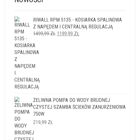
RIWALL RPM 5135 - KOSIARKA SPALINOWA
Z NAPĘDEM I CENTRALNĄ REGULACJĄ
PIERWOTNA
AKTUALNA
1499,99
ZŁ
1199,99
ZŁ
CENA
CENA
WYNOSIŁA:
WYNOSI:
1499,99 ZŁ.
1199,99 ZŁ.
ŻELIWNA POMPA DO WODY BRUDNEJ
CZYSTEJ SZAMBA ŚCIEKÓW ZANURZENIOWA
750W
219,99
ZŁ