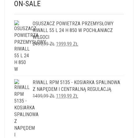
ON-SALE
OSUSZACZ POWIETRZA PRZEMYSŁOWY
RIWALL 55 L 24 H 850 W POCHŁANIACZ
WILGOCI
PIERWOTNA
AKTUALNA
2499,99
ZŁ
1999,99
ZŁ
CENA
CENA
WYNOSIŁA:
WYNOSI:
2499,99 ZŁ.
1999,99 ZŁ.
RIWALL RPM 5135 - KOSIARKA SPALINOWA
Z NAPĘDEM I CENTRALNĄ REGULACJĄ
PIERWOTNA
AKTUALNA
1499,99
ZŁ
1199,99
ZŁ
CENA
CENA
WYNOSIŁA:
WYNOSI:
1499,99 ZŁ.
1199,99 ZŁ.