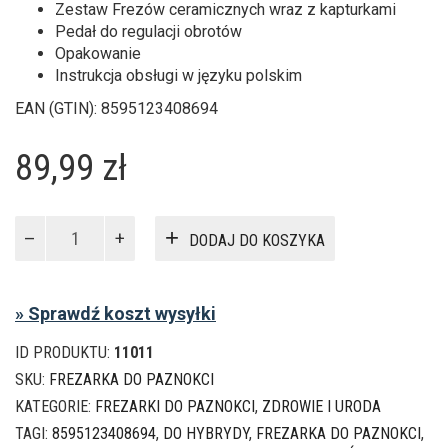
Zestaw Frezów ceramicznych wraz z kapturkami
Pedał do regulacji obrotów
Opakowanie
Instrukcja obsługi w języku polskim
EAN (GTIN): 8595123408694
89,99
zł
ilość
DODAJ DO KOSZYKA
Frezarka
do
paznokci
» Sprawdź koszt wysyłki
manicure
30W
ID PRODUKTU:
11011
35000
RPM
SKU:
FREZARKA DO PAZNOKCI
RIWALL
KATEGORIE:
FREZARKI DO PAZNOKCI
,
ZDROWIE I URODA
RF-
TAGI:
8595123408694
,
DO HYBRYDY
,
FREZARKA DO PAZNOKCI
,
01