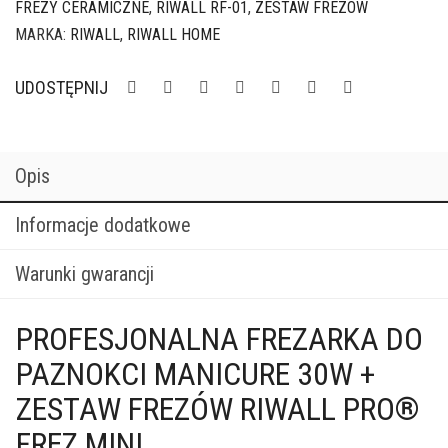
FREZY CERAMICZNE
,
RIWALL RF-01
,
ZESTAW FREZÓW
+
MARKA:
RIWALL
,
RIWALL HOME
zestaw
frezów
UDOSTĘPNIJ
Opis
Informacje dodatkowe
Warunki gwarancji
PROFESJONALNA FREZARKA DO
PAZNOKCI MANICURE 30W +
ZESTAW FREZÓW RIWALL PRO®
FREZ MINI