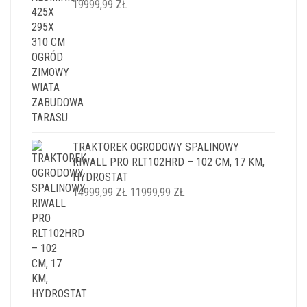
19999,99
ZŁ
TRAKTOREK OGRODOWY SPALINOWY
RIWALL PRO RLT102HRD – 102 CM, 17 KM,
HYDROSTAT
PIERWOTNA
AKTUALNA
14999,99
ZŁ
11999,99
ZŁ
CENA
CENA
WYNOSIŁA:
WYNOSI:
14999,99 ZŁ.
11999,99 ZŁ.