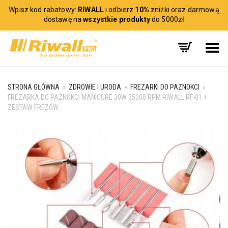
Wpisz kod rabatowy:
RIWALL
i odbierz
10%
zniżki oraz darmową
dostawę na
wszystkie produkty
do 5000zł
Toggle Menu
STRONA GŁÓWNA
»
ZDROWIE I URODA
»
FREZARKI DO PAZNOKCI
»
FREZARKA DO PAZNOKCI MANICURE 30W 35000 RPM RIWALL RF-01 +
ZESTAW FREZÓW