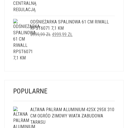
ODŚNIEŻARKA SPALINOWA 61 CM RIWALL
RPST6071 7,1 KM
PIERWOTNA
AKTUALNA
5999,99
ZŁ
4999,99
ZŁ
CENA
CENA
WYNOSIŁA:
WYNOSI:
5999,99 ZŁ.
4999,99 ZŁ.
POPULARNE
ALTANA PALRAM ALUMINIUM 425X 295X 310
CM OGRÓD ZIMOWY WIATA ZABUDOWA
TARASU