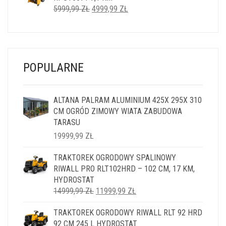
PIERWOTNA
AKTUALNA
5999,99
ZŁ
4999,99
ZŁ
CENA
CENA
WYNOSIŁA:
WYNOSI:
5999,99 ZŁ.
4999,99 ZŁ.
POPULARNE
ALTANA PALRAM ALUMINIUM 425X 295X 310
CM OGRÓD ZIMOWY WIATA ZABUDOWA
TARASU
19999,99
ZŁ
TRAKTOREK OGRODOWY SPALINOWY
RIWALL PRO RLT102HRD – 102 CM, 17 KM,
HYDROSTAT
PIERWOTNA
AKTUALNA
14999,99
ZŁ
11999,99
ZŁ
CENA
CENA
TRAKTOREK OGRODOWY RIWALL RLT 92 HRD
WYNOSIŁA:
WYNOSI:
92 CM 245 L HYDROSTAT
14999,99 ZŁ.
11999,99 ZŁ.