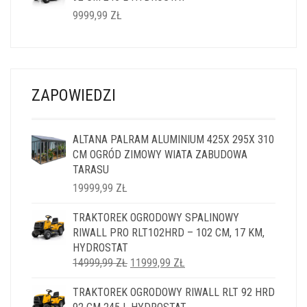
9999,99
ZŁ
ZAPOWIEDZI
ALTANA PALRAM ALUMINIUM 425X 295X 310
CM OGRÓD ZIMOWY WIATA ZABUDOWA
TARASU
19999,99
ZŁ
TRAKTOREK OGRODOWY SPALINOWY
RIWALL PRO RLT102HRD – 102 CM, 17 KM,
HYDROSTAT
PIERWOTNA
AKTUALNA
14999,99
ZŁ
11999,99
ZŁ
CENA
CENA
TRAKTOREK OGRODOWY RIWALL RLT 92 HRD
WYNOSIŁA:
WYNOSI: