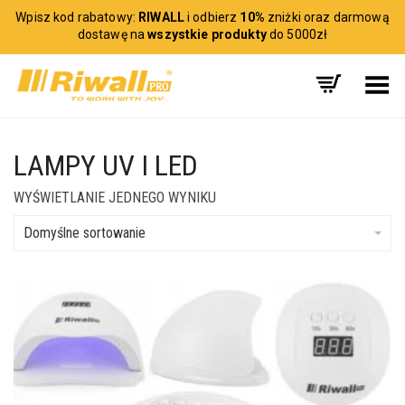
Wpisz kod rabatowy:
RIWALL
i odbierz
10%
zniżki oraz darmową
dostawę na
wszystkie produkty
do 5000zł
Toggle Menu
LAMPY UV I LED
WYŚWIETLANIE JEDNEGO WYNIKU
Domyślne sortowanie