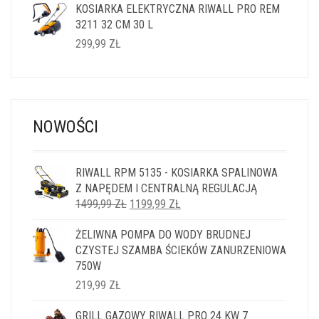
KOSIARKA ELEKTRYCZNA RIWALL PRO REM
3211 32 CM 30 L
299,99
ZŁ
NOWOŚCI
RIWALL RPM 5135 - KOSIARKA SPALINOWA
Z NAPĘDEM I CENTRALNĄ REGULACJĄ
PIERWOTNA
AKTUALNA
1499,99
ZŁ
1199,99
ZŁ
CENA
CENA
ŻELIWNA POMPA DO WODY BRUDNEJ
WYNOSIŁA:
WYNOSI:
CZYSTEJ SZAMBA ŚCIEKÓW ZANURZENIOWA
1499,99 ZŁ.
1199,99 ZŁ.
750W
219,99
ZŁ
GRILL GAZOWY RIWALL PRO 24 KW 7