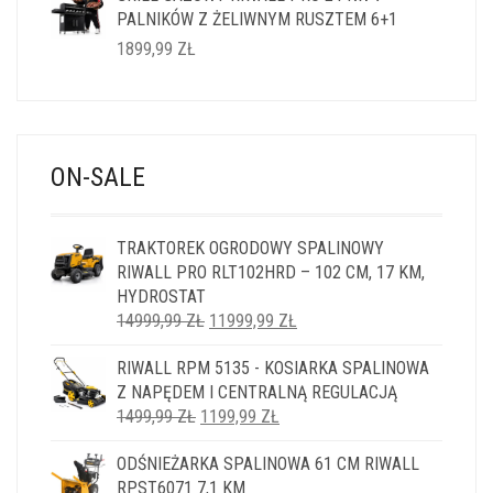
PALNIKÓW Z ŻELIWNYM RUSZTEM 6+1
1899,99
ZŁ
ON-SALE
TRAKTOREK OGRODOWY SPALINOWY
RIWALL PRO RLT102HRD – 102 CM, 17 KM,
HYDROSTAT
PIERWOTNA
AKTUALNA
14999,99
ZŁ
11999,99
ZŁ
CENA
CENA
RIWALL RPM 5135 - KOSIARKA SPALINOWA
WYNOSIŁA:
WYNOSI:
Z NAPĘDEM I CENTRALNĄ REGULACJĄ
14999,99 ZŁ.
11999,99 ZŁ.
PIERWOTNA
AKTUALNA
1499,99
ZŁ
1199,99
ZŁ
CENA
CENA
ODŚNIEŻARKA SPALINOWA 61 CM RIWALL
WYNOSIŁA:
WYNOSI:
RPST6071 7,1 KM
1499,99 ZŁ.
1199,99 ZŁ.