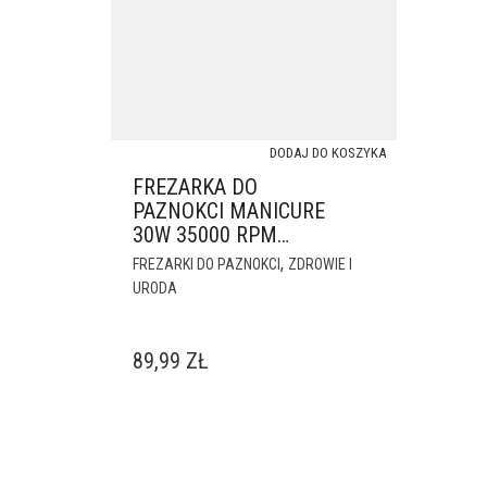
DODAJ DO KOSZYKA
FREZARKA DO
PAZNOKCI MANICURE
30W 35000 RPM
RIWALL RF-01 +
,
FREZARKI DO PAZNOKCI
ZDROWIE I
ZESTAW FREZÓW
URODA
89,99
ZŁ