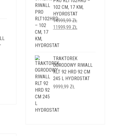
PRO RLT102HRD –
I:
102 CM, 17 KM,
9 ZŁ.
HYDROSTAT
14999,99
ZŁ
PIERWOTNA
AKTUALNA
11999,99
ZŁ
CENA
CENA
LL
WYNOSIŁA:
WYNOSI:
–
14999,99 ZŁ.
11999,99 ZŁ.
TRAKTOREK
OGRODOWY RIWALL
ALNA
RLT 92 HRD 92 CM
245 L HYDROSTAT
SI:
9999,99
ZŁ
,99 ZŁ.