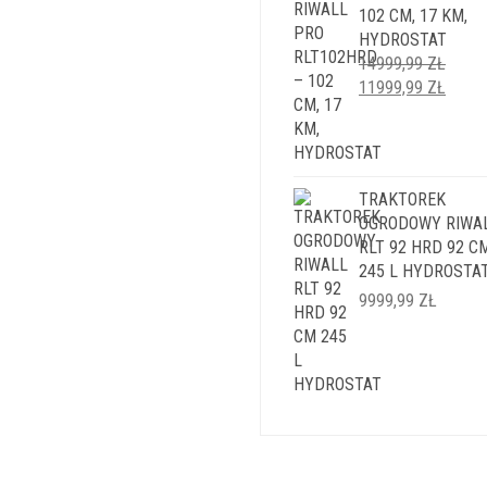
102 CM, 17 KM,
HYDROSTAT
14999,99
ZŁ
PIERWOTNA
AKTU
11999,99
ZŁ
CENA
CENA
WYNOSIŁA:
WYNO
14999,99 ZŁ.
11999
TRAKTOREK
OGRODOWY RIWA
RLT 92 HRD 92 C
245 L HYDROSTA
9999,99
ZŁ