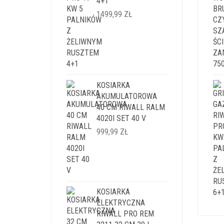
4+1
1499,99
ZŁ
KOSIARKA
AKUMULATOROWA
40 CM RIWALL RALM
4020I SET 40 V
999,99
ZŁ
KOSIARKA
ELEKTRYCZNA
RIWALL PRO REM