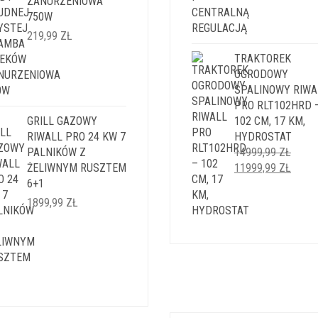
CENA
CENA
ZANURZENIOWA
WYNOSIŁA:
WYNOS
750W
1499,99 ZŁ.
1199,9
219,99
ZŁ
TRAKTOREK
OGRODOWY
SPALINOWY RIWA
PRO RLT102HRD 
GRILL GAZOWY
102 CM, 17 KM,
RIWALL PRO 24 KW 7
HYDROSTAT
PALNIKÓW Z
14999,99
ZŁ
PIERWOTNA
AKTU
ŻELIWNYM RUSZTEM
11999,99
ZŁ
CENA
CENA
6+1
WYNOSIŁA:
WYNO
1899,99
ZŁ
14999,99 ZŁ.
11999