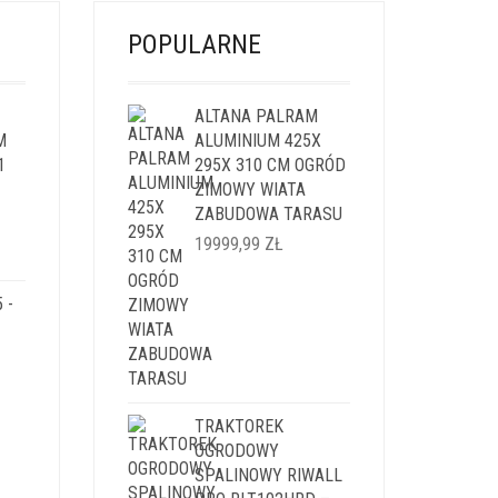
POPULARNE
ALTANA PALRAM
M
ALUMINIUM 425X
1
295X 310 CM OGRÓD
ZIMOWY WIATA
ZABUDOWA TARASU
LNA
19999,99
ZŁ
I:
 -
9 ZŁ.
TRAKTOREK
OGRODOWY
LNA
SPALINOWY RIWALL