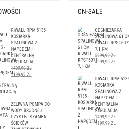
OWOŚCI
ON-SALE
RIWALL RPM 5135 -
ODŚNIEŻARKA
KOSIARKA
SPALINOWA 61 C
SPALINOWA Z
RIWALL RPST607
NAPĘDEM I
7,1 KM
CENTRALNĄ
5999,99
ZŁ
PIERWOTNA
AKTUA
REGULACJĄ
4999,99
ZŁ
CENA
CENA
1499,99
ZŁ
PIERWOTNA
AKTUALNA
WYNOSIŁA:
WYNOS
1199,99
ZŁ
RIWALL RPM 5135
CENA
CENA
5999,99 ZŁ.
4999,9
KOSIARKA
WYNOSIŁA:
WYNOSI:
SPALINOWA Z
1499,99 ZŁ.
1199,99 ZŁ.
NAPĘDEM I
ŻELIWNA POMPA DO
CENTRALNĄ
WODY BRUDNEJ
REGULACJĄ
CZYSTEJ SZAMBA
1499,99
ZŁ
PIERWOTNA
AKTUA
ŚCIEKÓW
1199,99
ZŁ