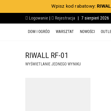
Wpisz kod rabatowy:
RIWAL
Logowanie
|
Rejestracja
|
7 sierpień 2026
DOM I OGRÓD
WARSZTAT
NOWOŚCI
OUTL
RIWALL RF-01
WYŚWIETLANIE JEDNEGO WYNIKU