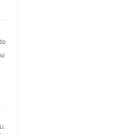
RÓD
SU
LL
–