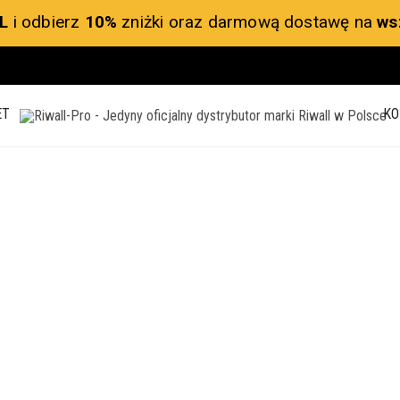
L
i odbierz
10%
zniżki oraz darmową dostawę na
ws
ET
KO